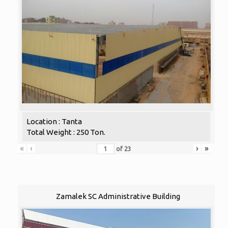
Location : Tanta
Total Weight : 250 Ton.
«
‹
›
»
of
23
Zamalek SC Administrative Building