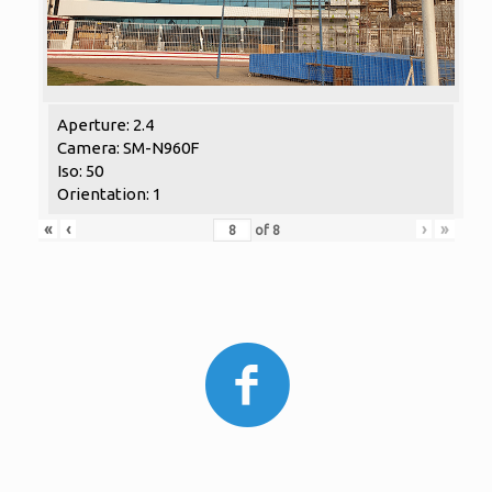
Aperture: 2.4
Camera: SM-N960F
Iso: 50
Orientation: 1
«
‹
›
»
of
8