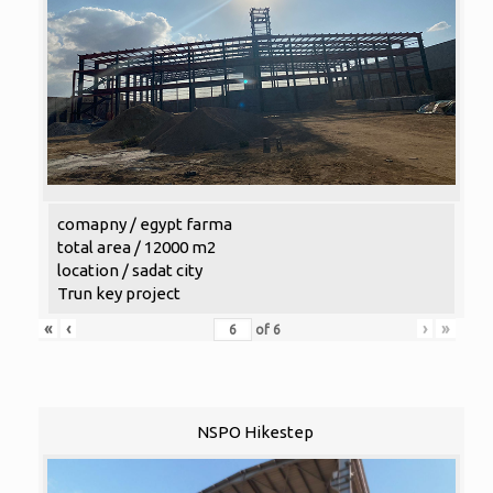
comapny / egypt farma
total area / 12000 m2
location / sadat city
Trun key project
«
‹
›
»
of
6
NSPO Hikestep