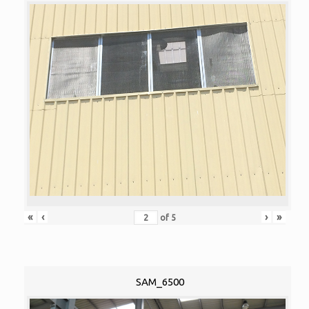
«
‹
›
»
of
5
SAM_6500