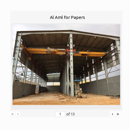
Al Aml for Papers
«
‹
›
»
of
13