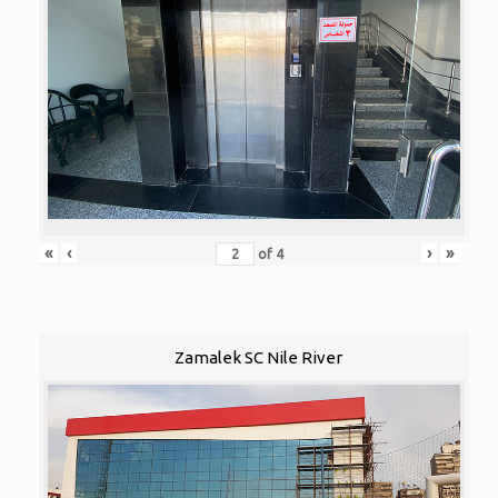
«
‹
›
»
of
4
Zamalek SC Nile River