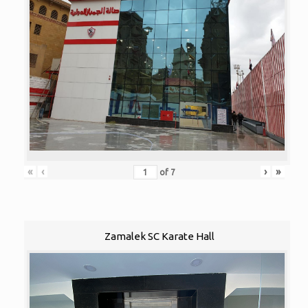
«
‹
›
»
of
7
Zamalek SC Karate Hall