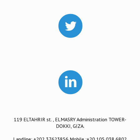
119 ELTAHRIR st. , ELMASRY Administration TOWER-
DOKKI, GIZA.
Landline: +202 37623856 Mobile :+20 105 038 6802