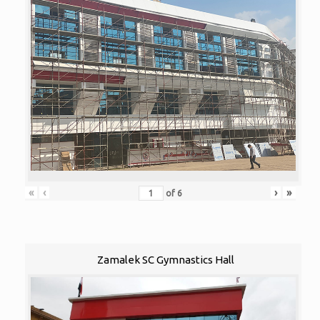
«
‹
›
»
of
6
Zamalek SC Gymnastics Hall