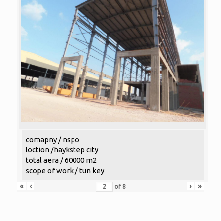
comapny / nspo
loction /haykstep city
total aera / 60000 m2
scope of work / tun key
«
‹
›
»
of
8