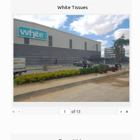
White Tissues
«
‹
›
»
of
13