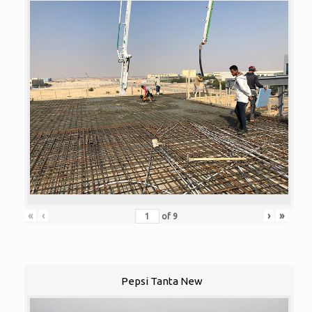
«
‹
›
»
of
9
Pepsi Tanta New