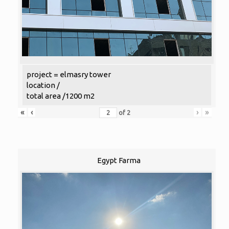
project = elmasry tower
location /
total area /1200 m2
«
‹
›
»
of
2
Egypt Farma