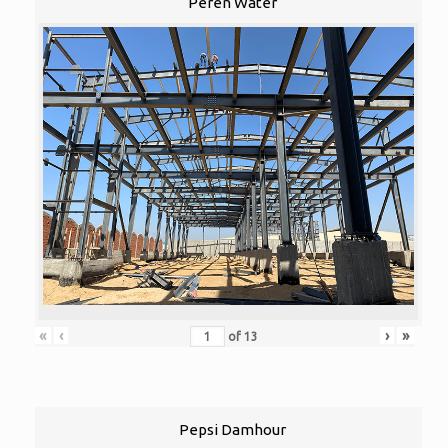
Peren Water
«
‹
›
»
of
13
Pepsi Damhour