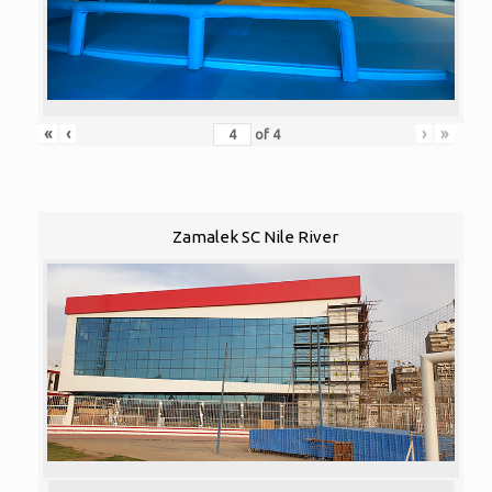
«
‹
›
»
of
4
Zamalek SC Nile River