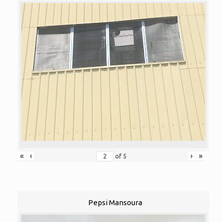
«
‹
›
»
of
5
Pepsi Mansoura