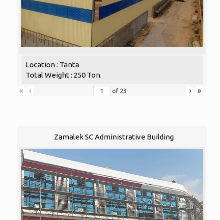
Location : Tanta
Total Weight : 250 Ton.
«
‹
›
»
of
23
Zamalek SC Administrative Building