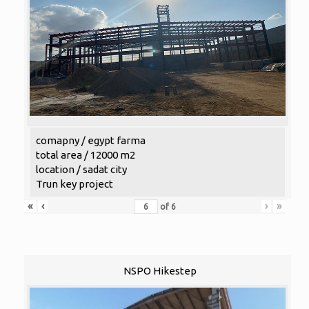
comapny / egypt farma
total area / 12000 m2
location / sadat city
Trun key project
«
‹
›
»
of
6
NSPO Hikestep