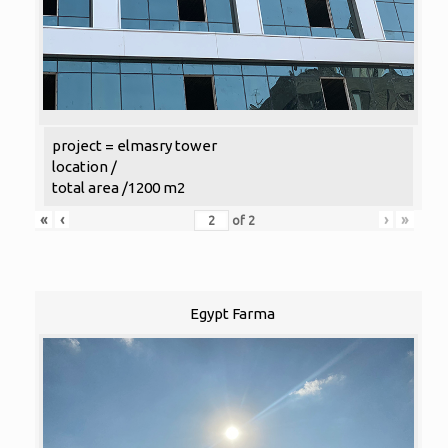
project = elmasry tower
location /
total area /1200 m2
«
‹
›
»
of
2
Egypt Farma