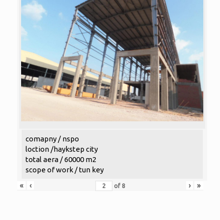
comapny / nspo
loction /haykstep city
total aera / 60000 m2
scope of work / tun key
«
‹
›
»
of
8