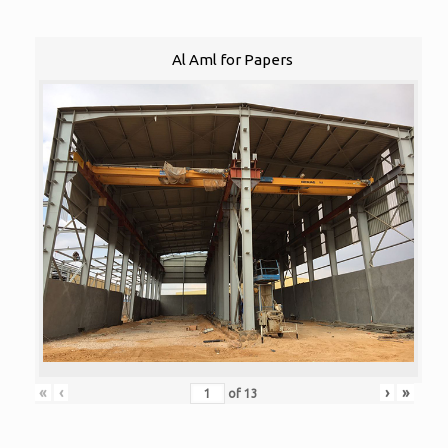
Al Aml for Papers
«
‹
›
»
of
13