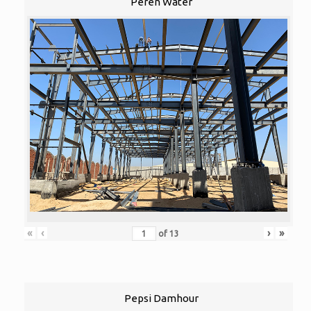
Peren Water
«
‹
›
»
of
13
Pepsi Damhour