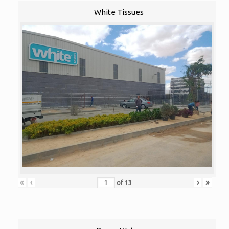
White Tissues
«
‹
›
»
of
13