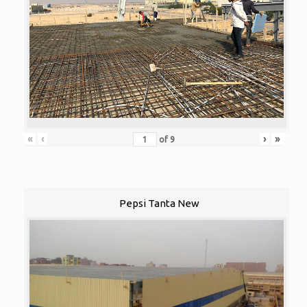
«
‹
›
»
of
9
Pepsi Tanta New