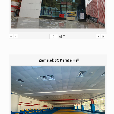
«
‹
›
»
of
7
Zamalek SC Karate Hall