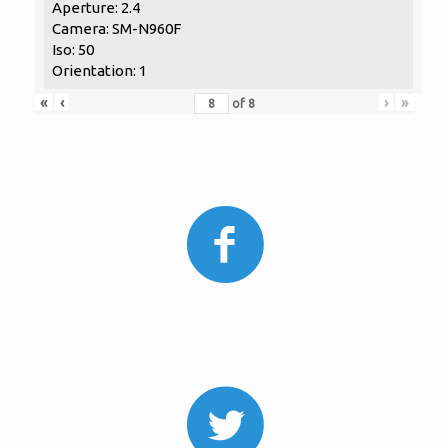
Aperture: 2.4
Camera: SM-N960F
Iso: 50
Orientation: 1
«
‹
›
»
of
8