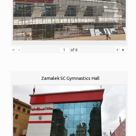
«
‹
›
»
of
6
Zamalek SC Gymnastics Hall