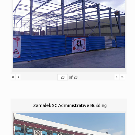
«
‹
›
»
of
23
Zamalek SC Administrative Building