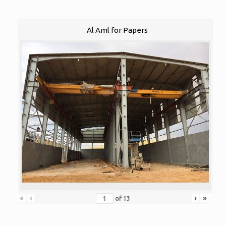
Al Aml for Papers
«
‹
›
»
of
13