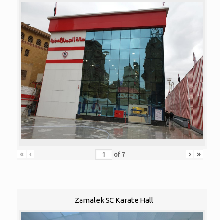
«
‹
›
»
of
7
Zamalek SC Karate Hall