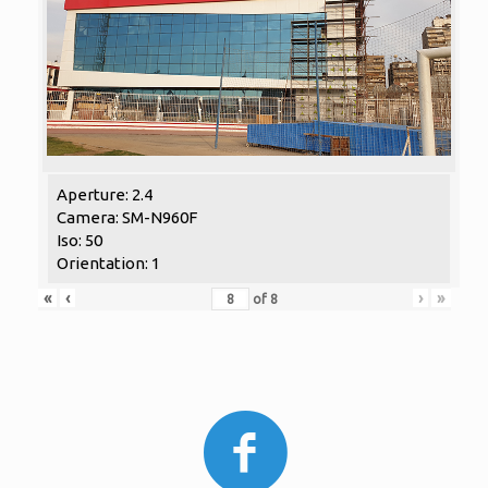
Aperture: 2.4
Camera: SM-N960F
Iso: 50
Orientation: 1
«
‹
›
»
of
8