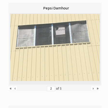
Pepsi Damhour
«
‹
›
»
of
5