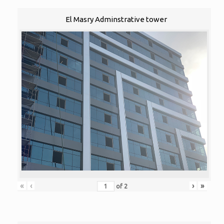
El Masry Adminstrative tower
«
‹
›
»
of
2