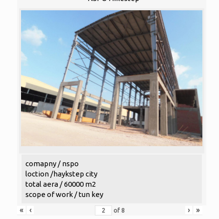
comapny / nspo
loction /haykstep city
total aera / 60000 m2
scope of work / tun key
«
‹
›
»
of
8