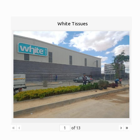
White Tissues
«
‹
›
»
of
13