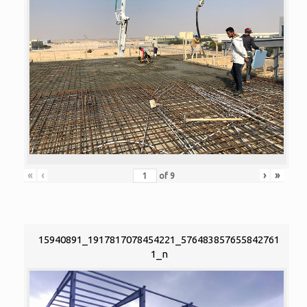
«
‹
›
»
of
9
15940891_1917817078454221_576483857655842761
1_n