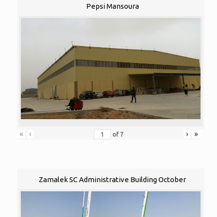
Pepsi Mansoura
«
‹
›
»
of
7
Zamalek SC Administrative Building October