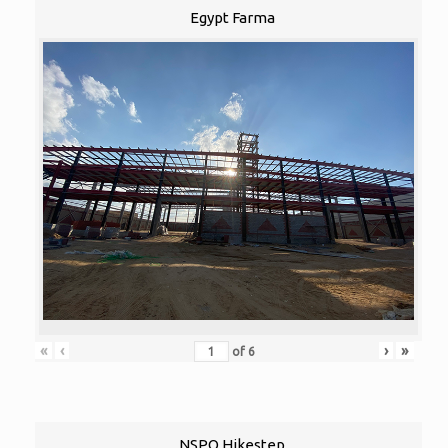
Egypt Farma
«
‹
›
»
of
6
NSPO Hikestep