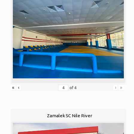
«
‹
›
»
of
4
Zamalek SC Nile River