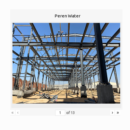
Peren Water
«
‹
›
»
of
13