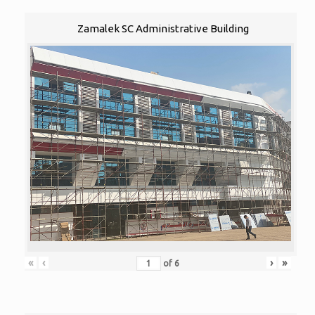
Zamalek SC Administrative Building
«
‹
›
»
of
6