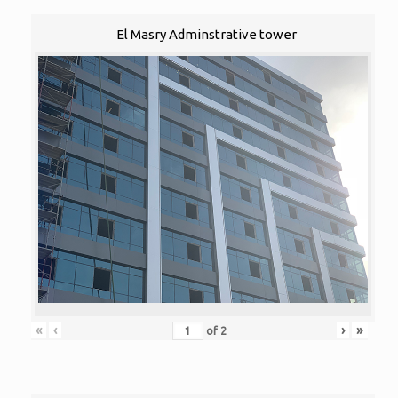
El Masry Adminstrative tower
«
‹
›
»
of
2