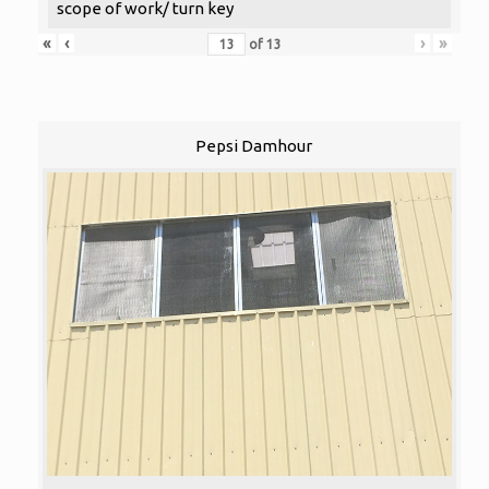
scope of work/ turn key
«
‹
›
»
of
13
Pepsi Damhour