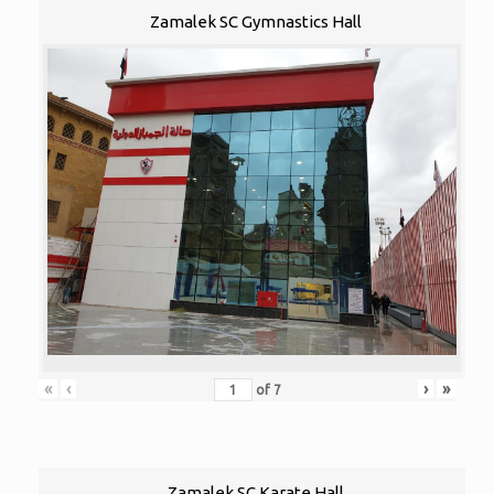
Zamalek SC Gymnastics Hall
«
‹
›
»
of
7
Zamalek SC Karate Hall