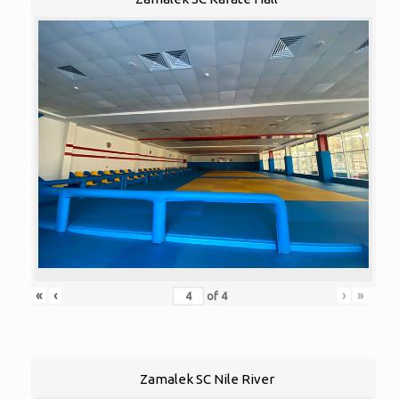
«
‹
›
»
of
4
Zamalek SC Nile River