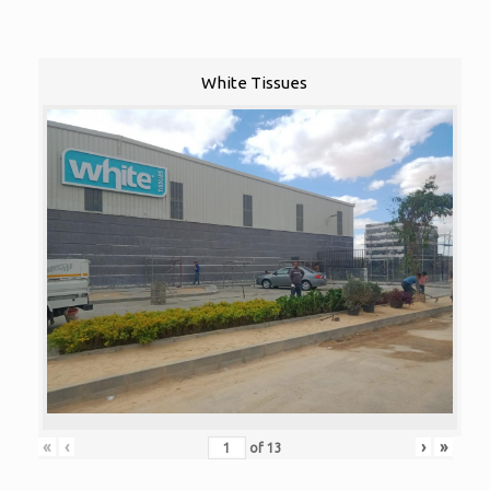
White Tissues
«
‹
›
»
of
13