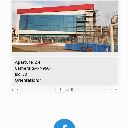
Aperture: 2.4
Camera: SM-N960F
Iso: 50
Orientation: 1
«
‹
›
»
of
8