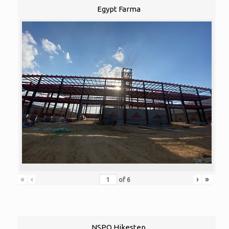
Egypt Farma
«
‹
›
»
of
6
NSPO Hikestep