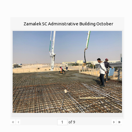
Zamalek SC Administrative Building October
«
‹
›
»
of
9