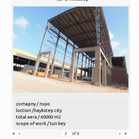
comapny / nspo
loction /haykstep city
total aera / 60000 m2
scope of work / tun key
«
‹
›
»
of
8