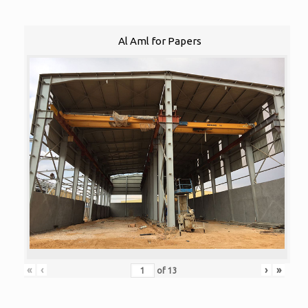
Al Aml for Papers
«
‹
›
»
of
13