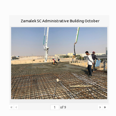
Zamalek SC Administrative Building October
«
‹
›
»
of
9