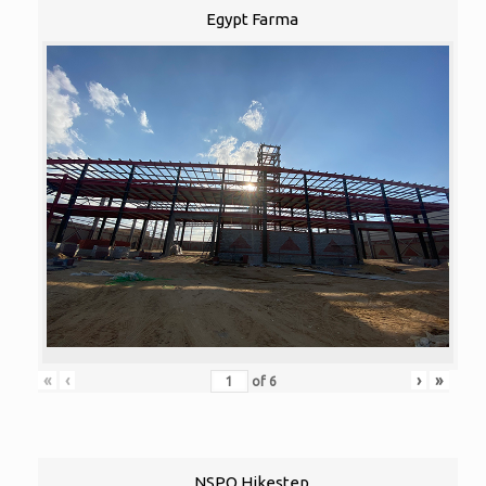
Egypt Farma
«
‹
›
»
of
6
NSPO Hikestep