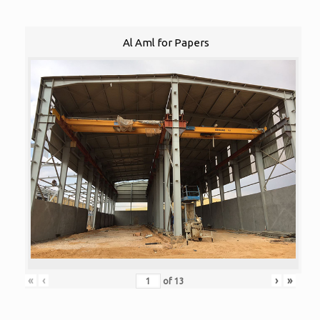
Al Aml for Papers
«
‹
›
»
of
13