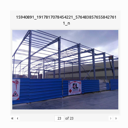
15940891_1917817078454221_576483857655842761
1_n
«
‹
›
»
of
23