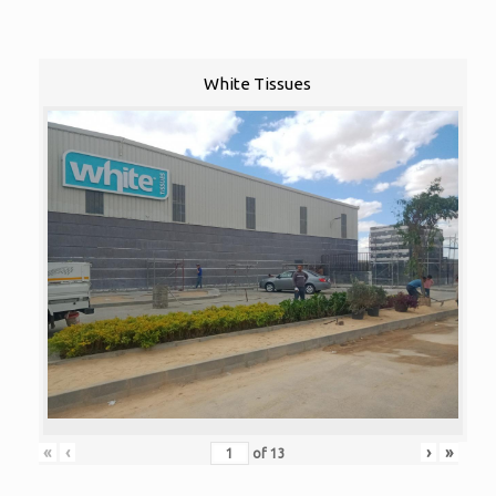
White Tissues
«
‹
›
»
of
13