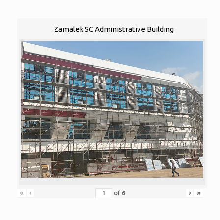
Zamalek SC Administrative Building
«
‹
›
»
of
6