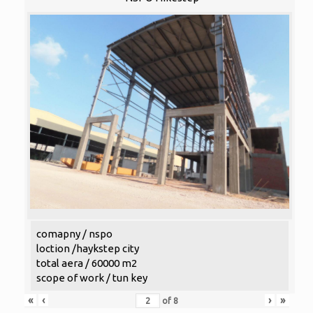
comapny / nspo
loction /haykstep city
total aera / 60000 m2
scope of work / tun key
«
‹
›
»
of
8