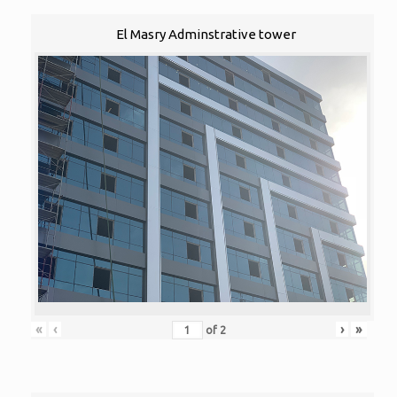
El Masry Adminstrative tower
«
‹
›
»
of
2