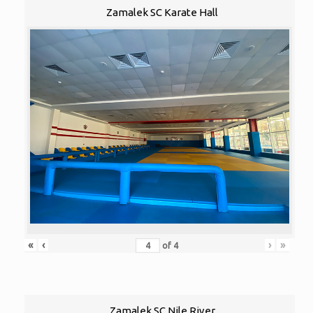
Zamalek SC Karate Hall
«
‹
›
»
of
4
Zamalek SC Nile River