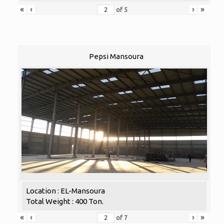
«
‹
›
»
of
5
Pepsi Mansoura
Location : EL-Mansoura
Total Weight : 400 Ton.
«
‹
›
»
of
7