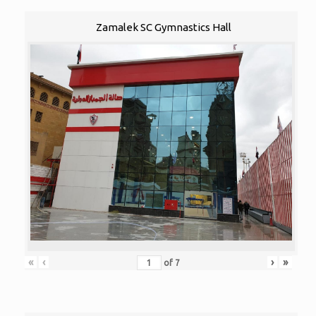
Zamalek SC Gymnastics Hall
«
‹
›
»
of
7