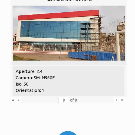
Aperture: 2.4
Camera: SM-N960F
Iso: 50
Orientation: 1
«
‹
›
»
of
8