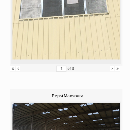
«
‹
›
»
of
5
Pepsi Mansoura