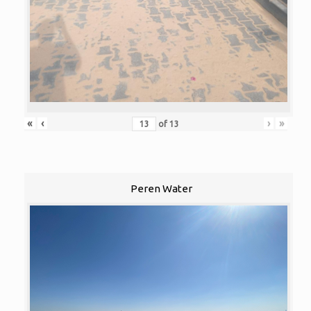
«
‹
›
»
of
13
Peren Water