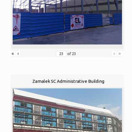
«
‹
›
»
of
23
Zamalek SC Administrative Building