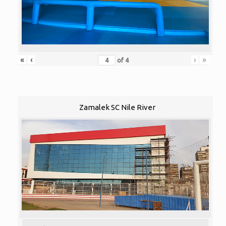
«
‹
›
»
of
4
Zamalek SC Nile River