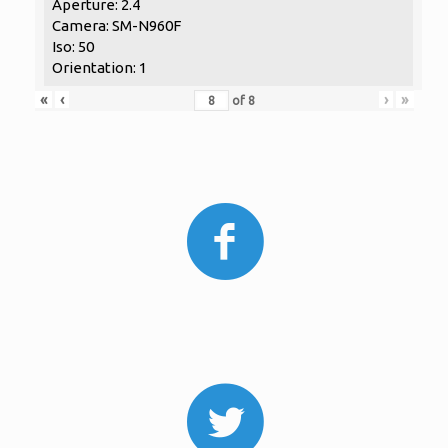
Aperture: 2.4
Camera: SM-N960F
Iso: 50
Orientation: 1
«
‹
›
»
of
8