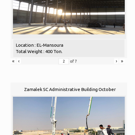
Location : EL-Mansoura
Total Weight : 400 Ton.
«
‹
›
»
of
7
Zamalek SC Administrative Building October