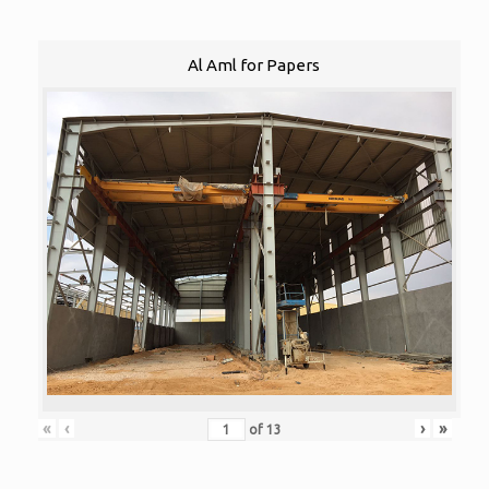
Al Aml for Papers
«
‹
›
»
of
13