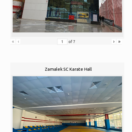
«
‹
›
»
of
7
Zamalek SC Karate Hall