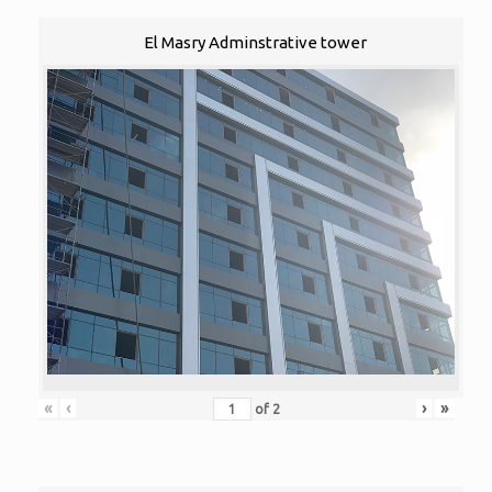
El Masry Adminstrative tower
«
‹
›
»
of
2