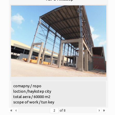
comapny / nspo
loction /haykstep city
total aera / 60000 m2
scope of work / tun key
«
‹
›
»
of
8