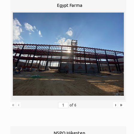
Egypt Farma
«
‹
›
»
of
6
NSPO Hikestep