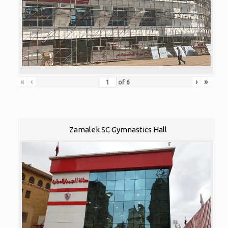
«
‹
›
»
of
6
Zamalek SC Gymnastics Hall