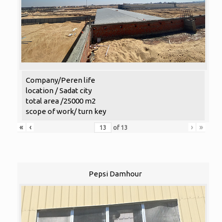
Company/Peren life
location / Sadat city
total area /25000 m2
scope of work/ turn key
«
‹
›
»
of
13
Pepsi Damhour