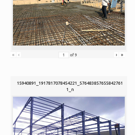
«
‹
›
»
of
9
15940891_1917817078454221_576483857655842761
1_n