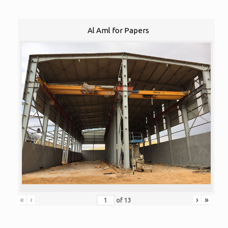
Al Aml for Papers
«
‹
›
»
of
13