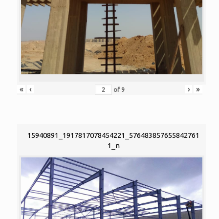
«
‹
›
»
of
9
15940891_1917817078454221_576483857655842761
1_n