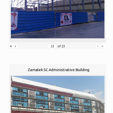
«
‹
›
»
of
23
Zamalek SC Administrative Building