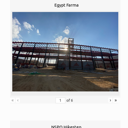
Egypt Farma
«
‹
›
»
of
6
NSPO Hikestep