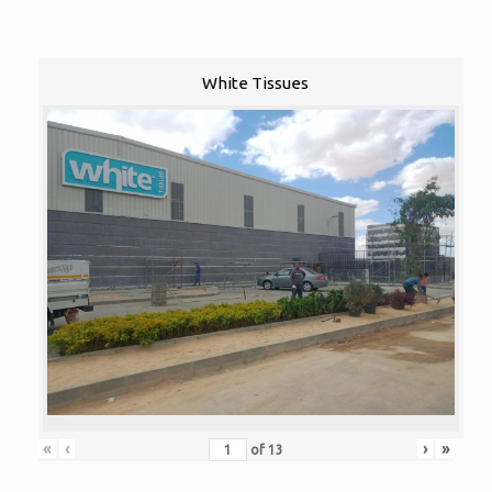
White Tissues
«
‹
›
»
of
13