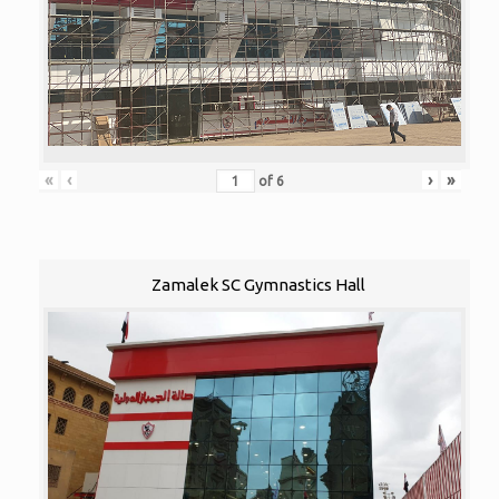
«
‹
›
»
of
6
Zamalek SC Gymnastics Hall