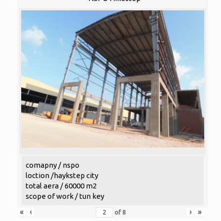
comapny / nspo
loction /haykstep city
total aera / 60000 m2
scope of work / tun key
«
‹
›
»
of
8