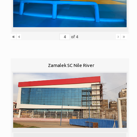
«
‹
›
»
of
4
Zamalek SC Nile River