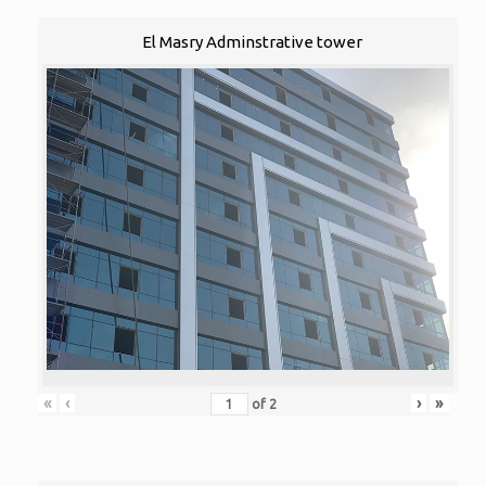
El Masry Adminstrative tower
«
‹
›
»
of
2