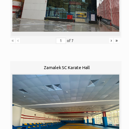
«
‹
›
»
of
7
Zamalek SC Karate Hall