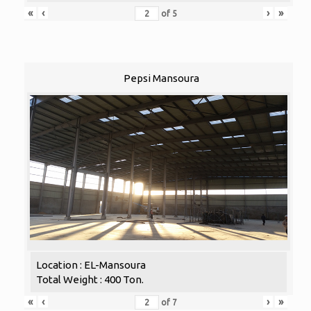
«
‹
›
»
of
5
Pepsi Mansoura
Location : EL-Mansoura
Total Weight : 400 Ton.
«
‹
›
»
of
7