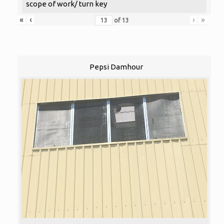
scope of work/ turn key
«
‹
›
»
of
13
Pepsi Damhour