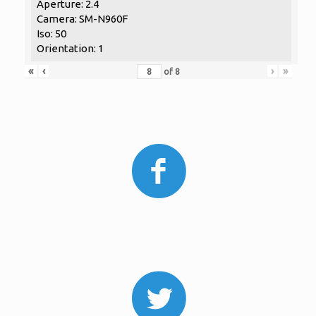
Aperture: 2.4
Camera: SM-N960F
Iso: 50
Orientation: 1
«
‹
›
»
of
8