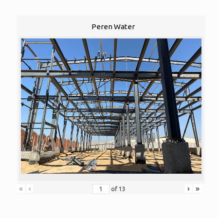
Peren Water
«
‹
›
»
of
13