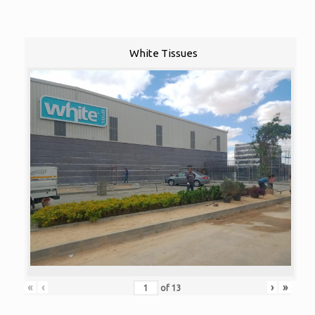
White Tissues
«
‹
›
»
of
13