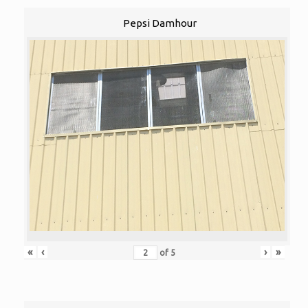
Pepsi Damhour
«
‹
›
»
of
5