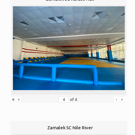
«
‹
›
»
of
4
Zamalek SC Nile River