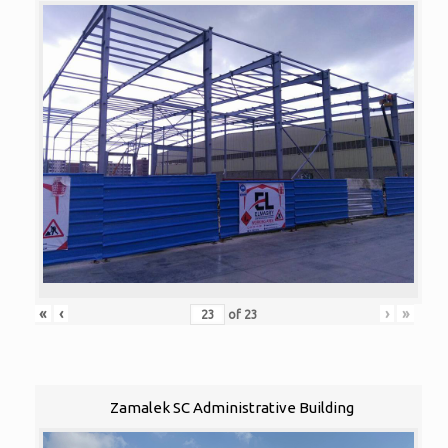
«
‹
›
»
of
23
Zamalek SC Administrative Building