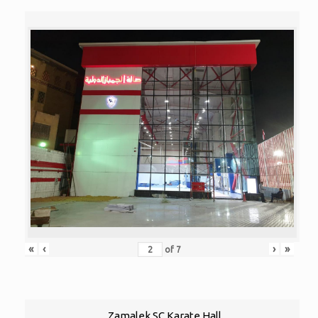
«
‹
›
»
of
7
Zamalek SC Karate Hall