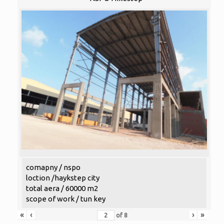
comapny / nspo
loction /haykstep city
total aera / 60000 m2
scope of work / tun key
«
‹
›
»
of
8