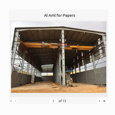
Al Aml for Papers
«
‹
›
»
of
13