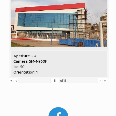
Aperture: 2.4
Camera: SM-N960F
Iso: 50
Orientation: 1
«
‹
›
»
of
8