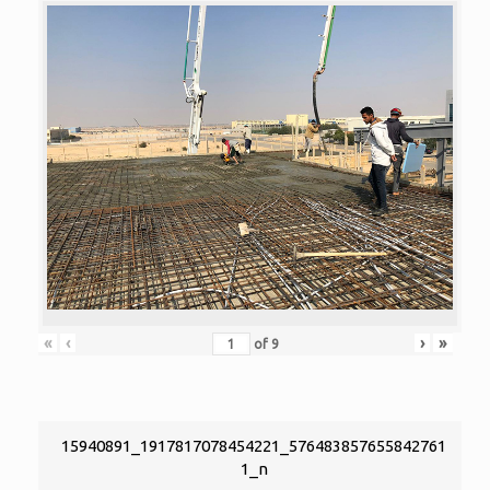
«
‹
›
»
of
9
15940891_1917817078454221_576483857655842761
1_n