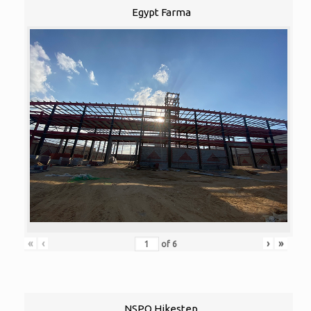
Egypt Farma
«
‹
›
»
of
6
NSPO Hikestep