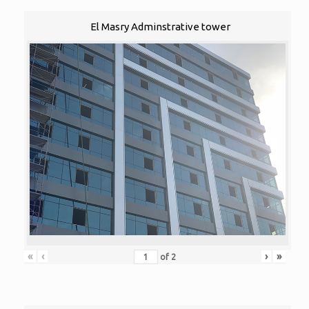
El Masry Adminstrative tower
«
‹
›
»
of
2