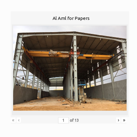
Al Aml for Papers
«
‹
›
»
of
13