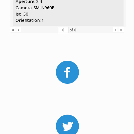
Aperture: 2.4
Camera: SM-N960F
Iso: 50
Orientation: 1
«
‹
›
»
of
8