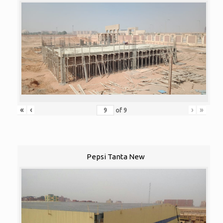
«
‹
›
»
of
9
Pepsi Tanta New