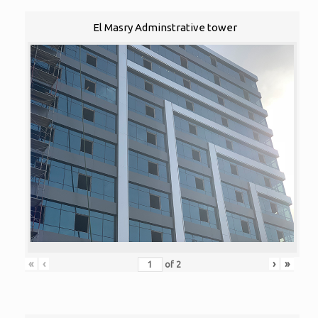
El Masry Adminstrative tower
«
‹
›
»
of
2