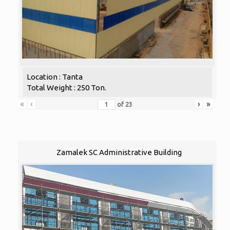
Location : Tanta
Total Weight : 250 Ton.
«
‹
›
»
of
23
Zamalek SC Administrative Building