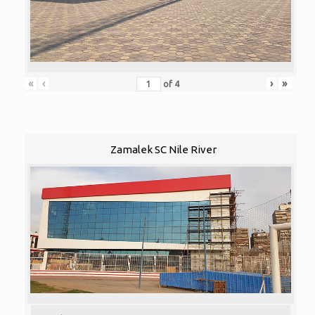
«
‹
›
»
of
4
Zamalek SC Nile River