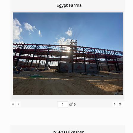
Egypt Farma
«
‹
›
»
of
6
NSPO Hikestep