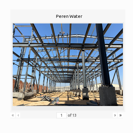
Peren Water
«
‹
›
»
of
13