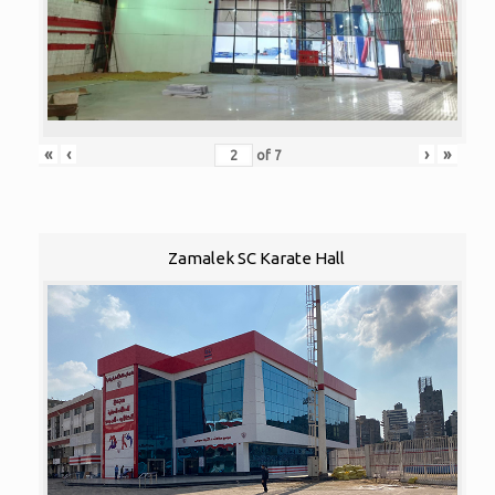
«
‹
›
»
of
7
Zamalek SC Karate Hall