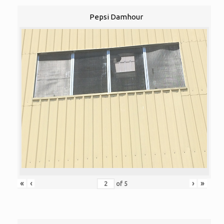
Pepsi Damhour
«
‹
›
»
of
5