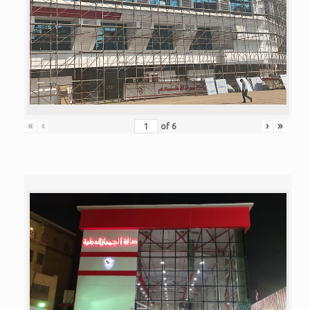
«
‹
›
»
of
6