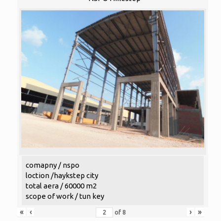
comapny / nspo
loction /haykstep city
total aera / 60000 m2
scope of work / tun key
«
‹
›
»
of
8