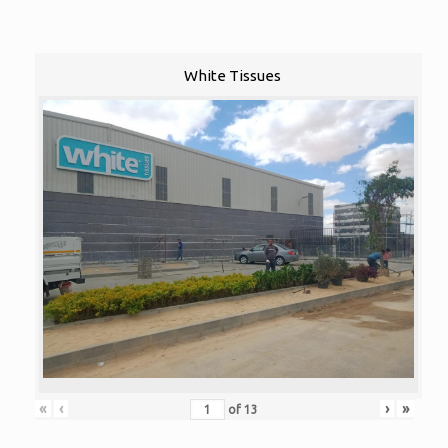
White Tissues
«
‹
›
»
of
13