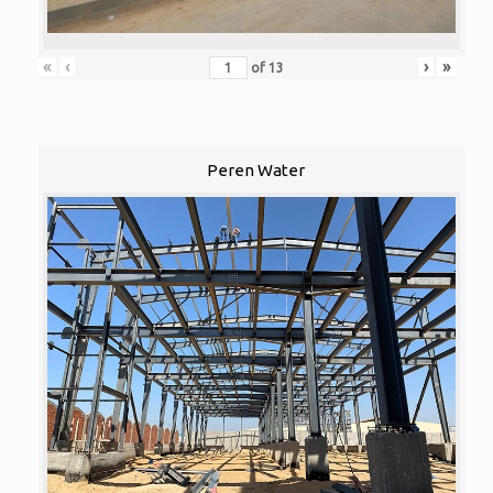
«
‹
›
»
of
13
Peren Water