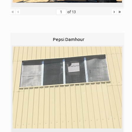
«
‹
›
»
of
13
Pepsi Damhour