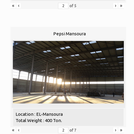
«
‹
›
»
of
5
Pepsi Mansoura
Location : EL-Mansoura
Total Weight : 400 Ton.
«
‹
›
»
of
7