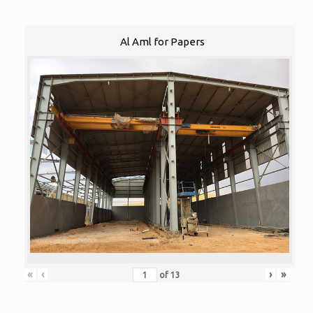
Al Aml for Papers
«
‹
›
»
of
13