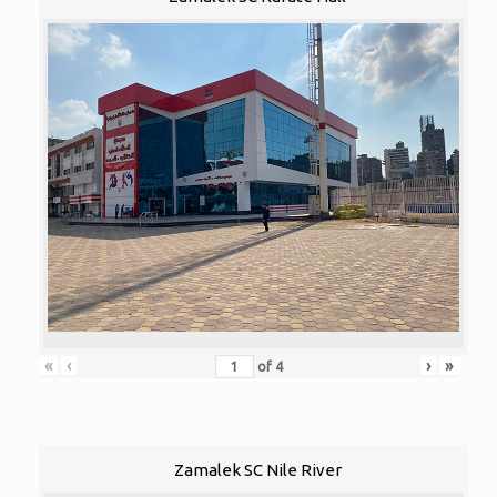
«
‹
›
»
of
4
Zamalek SC Nile River