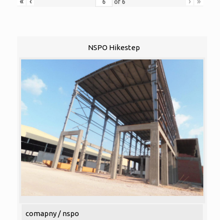
«
‹
›
»
of
6
NSPO Hikestep
comapny / nspo