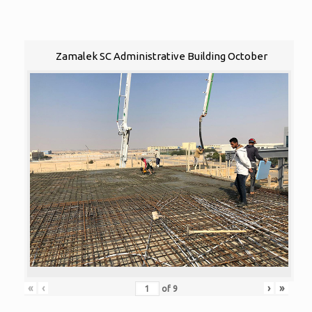
Zamalek SC Administrative Building October
«
‹
›
»
of
9