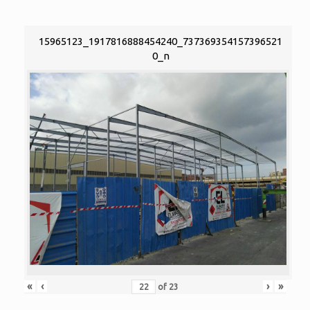
15965123_1917816888454240_737369354157396521
0_n
«
‹
›
»
of
23