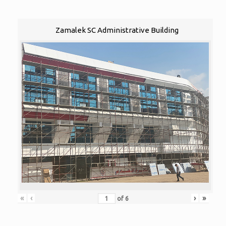
Zamalek SC Administrative Building
«
‹
›
»
of
6