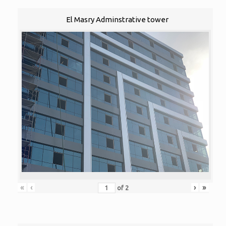
El Masry Adminstrative tower
«
‹
›
»
of
2