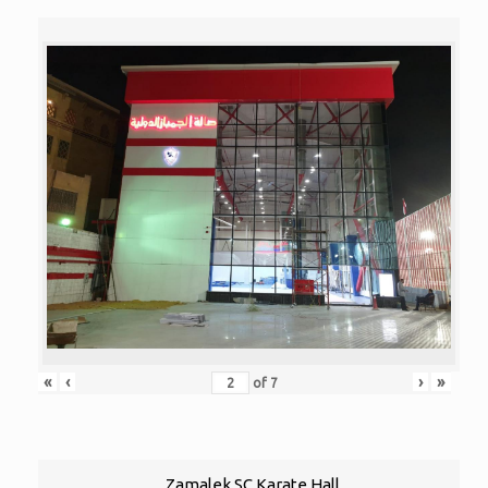
«
‹
›
»
of
7
Zamalek SC Karate Hall