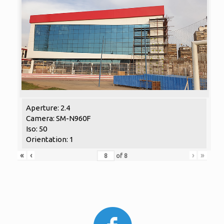
Aperture: 2.4
Camera: SM-N960F
Iso: 50
Orientation: 1
«
‹
›
»
of
8