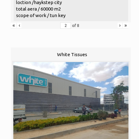
loction /haykstep city
total aera / 60000 m2
scope of work / tun key
«
‹
›
»
of
8
White Tissues