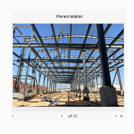
Peren Water
«
‹
›
»
of
13