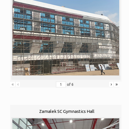
«
‹
›
»
of
6
Zamalek SC Gymnastics Hall