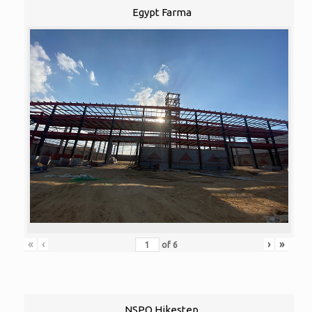
Egypt Farma
«
‹
›
»
of
6
NSPO Hikestep