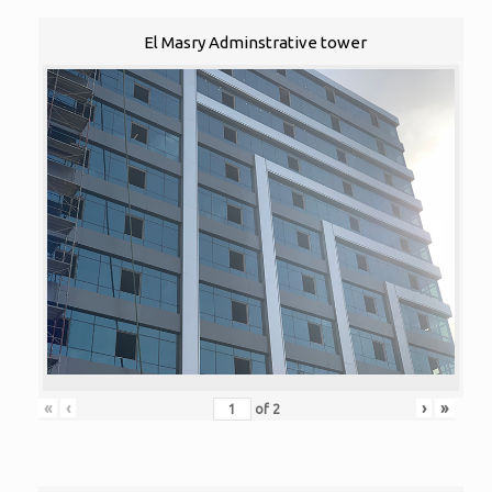
El Masry Adminstrative tower
«
‹
›
»
of
2