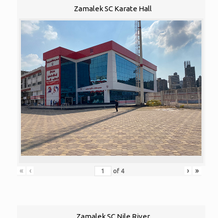
Zamalek SC Karate Hall
«
‹
›
»
of
4
Zamalek SC Nile River