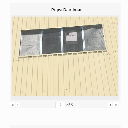
Pepsi Damhour
«
‹
›
»
of
5