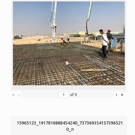
«
‹
›
»
of
9
15965123_1917816888454240_737369354157396521
0_n