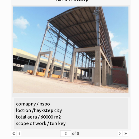
comapny / nspo
loction /haykstep city
total aera / 60000 m2
scope of work / tun key
«
‹
›
»
of
8