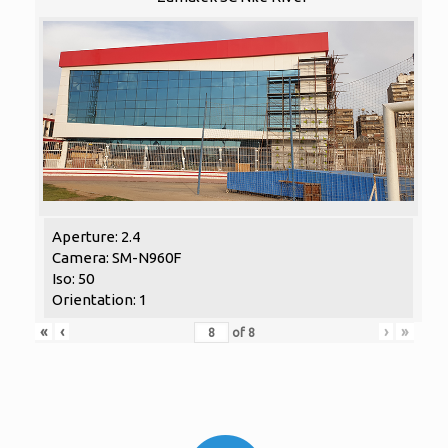
Aperture: 2.4
Camera: SM-N960F
Iso: 50
Orientation: 1
«
‹
›
»
of
8