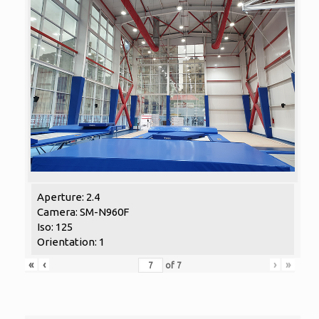
Aperture: 2.4
Camera: SM-N960F
Iso: 125
Orientation: 1
«
‹
›
»
of
7