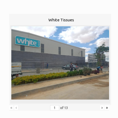
White Tissues
«
‹
›
»
of
13