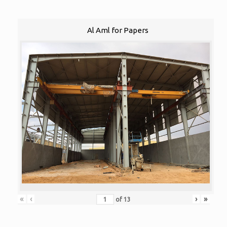
Al Aml for Papers
«
‹
›
»
of
13