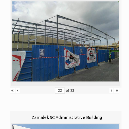
«
‹
›
»
of
23
Zamalek SC Administrative Building