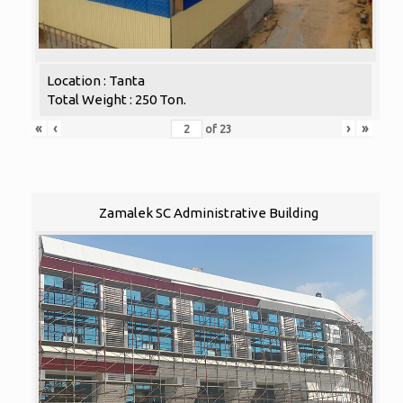
Location : Tanta
Total Weight : 250 Ton.
«
‹
›
»
of
23
Zamalek SC Administrative Building