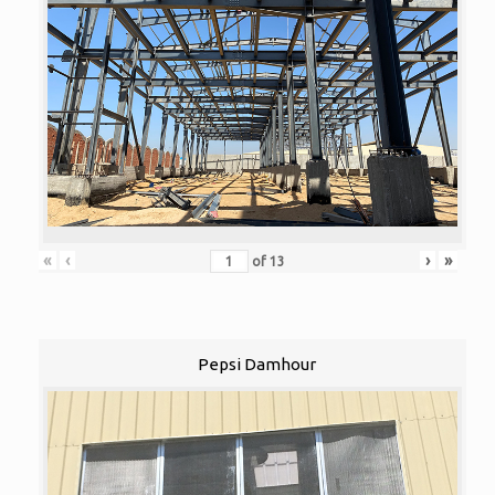
«
‹
›
»
of
13
Pepsi Damhour