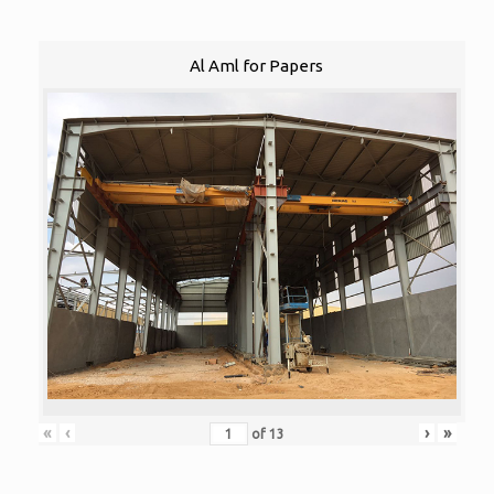
Al Aml for Papers
«
‹
›
»
of
13