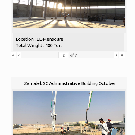
Location : EL-Mansoura
Total Weight : 400 Ton.
«
‹
›
»
of
7
Zamalek SC Administrative Building October