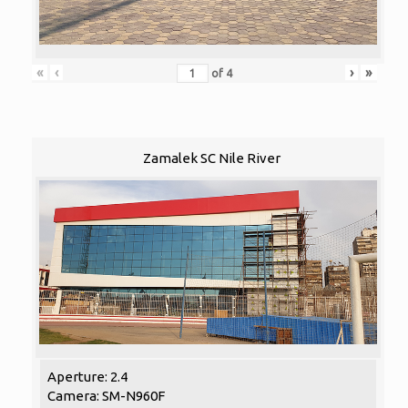
«
‹
›
»
of
4
Zamalek SC Nile River
Aperture: 2.4
Camera: SM-N960F