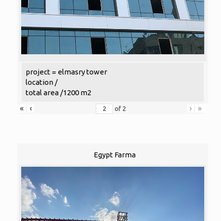
project = elmasry tower
location /
total area /1200 m2
«
‹
›
»
of
2
Egypt Farma