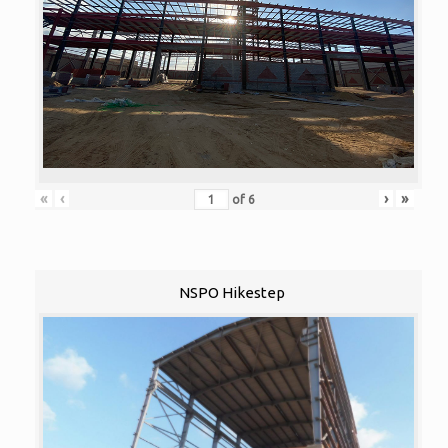
«
‹
›
»
of
6
NSPO Hikestep