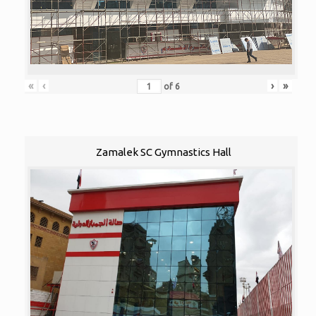
«
‹
›
»
of
6
Zamalek SC Gymnastics Hall