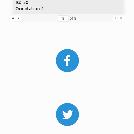
Iso: 50
Orientation: 1
«
‹
›
»
of
8