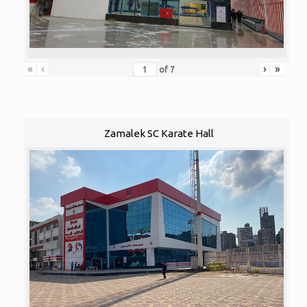
«
‹
›
»
of
7
Zamalek SC Karate Hall