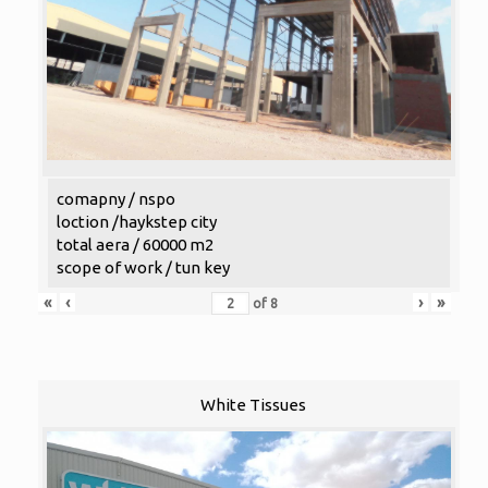
comapny / nspo
loction /haykstep city
total aera / 60000 m2
scope of work / tun key
«
‹
›
»
of
8
White Tissues