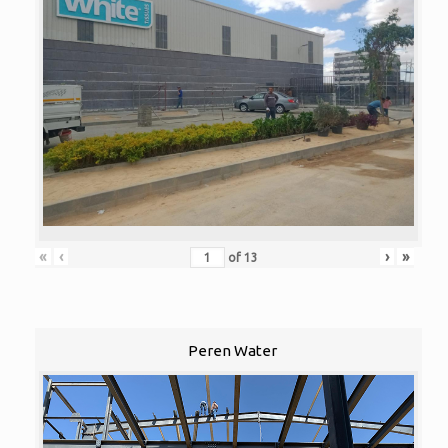
«
‹
›
»
of
13
Peren Water