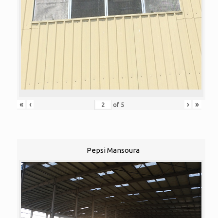
«
‹
›
»
of
5
Pepsi Mansoura