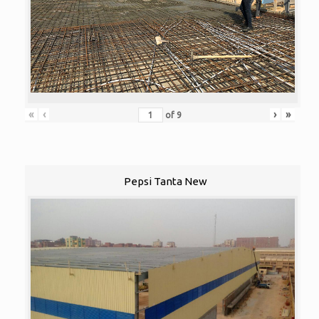
«
‹
›
»
of
9
Pepsi Tanta New