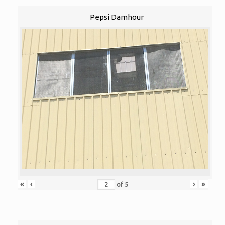
Pepsi Damhour
«
‹
›
»
of
5