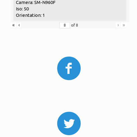
Camera: SM-N960F
Iso: 50
Orientation: 1
«
‹
›
»
of
8