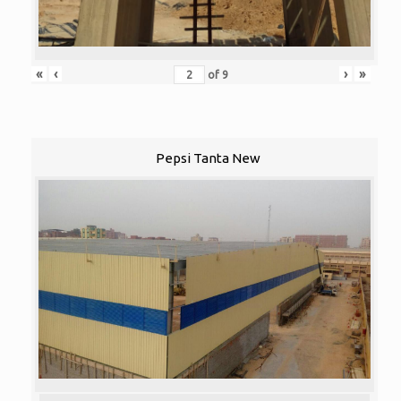
«
‹
›
»
of
9
Pepsi Tanta New