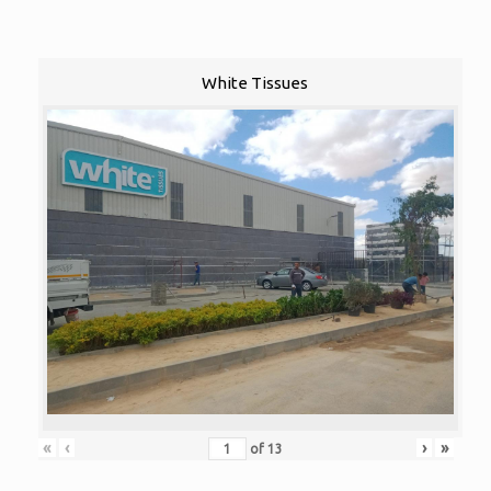
White Tissues
«
‹
›
»
of
13