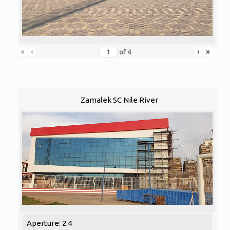
«
‹
›
»
of
4
Zamalek SC Nile River
Aperture: 2.4