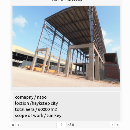
comapny / nspo
loction /haykstep city
total aera / 60000 m2
scope of work / tun key
«
‹
›
»
of
8