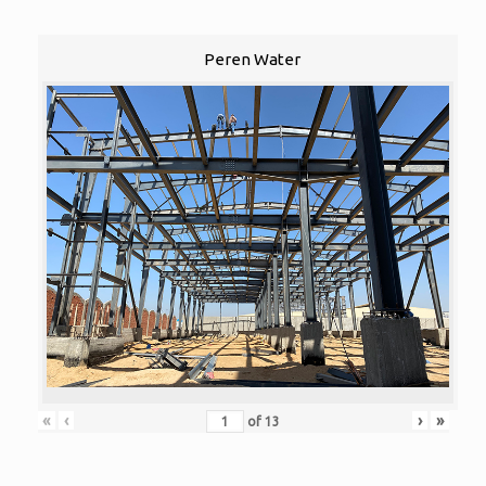
Peren Water
«
‹
›
»
of
13