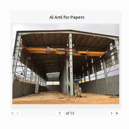
Al Aml for Papers
«
‹
›
»
of
13