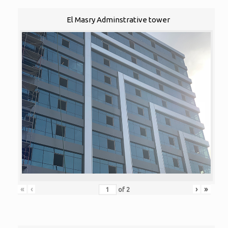
El Masry Adminstrative tower
«
‹
›
»
of
2