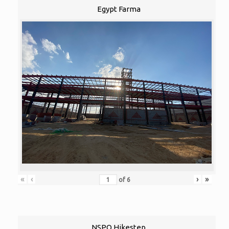
Egypt Farma
«
‹
›
»
of
6
NSPO Hikestep