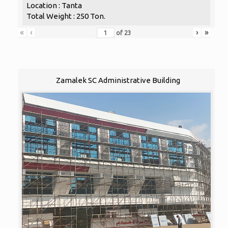
Location : Tanta
Total Weight : 250 Ton.
«
‹
›
»
of
23
Zamalek SC Administrative Building