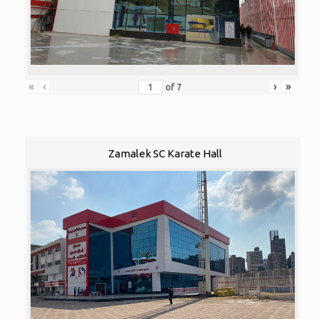
«
‹
›
»
of
7
Zamalek SC Karate Hall