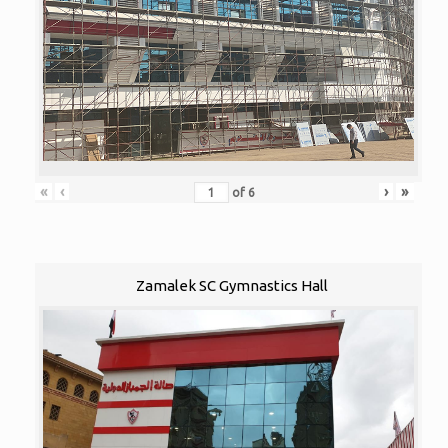
«
‹
›
»
of
6
Zamalek SC Gymnastics Hall