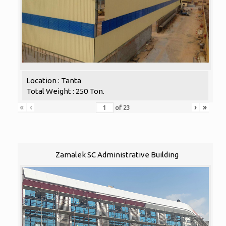
Location : Tanta
Total Weight : 250 Ton.
«
‹
›
»
of
23
Zamalek SC Administrative Building