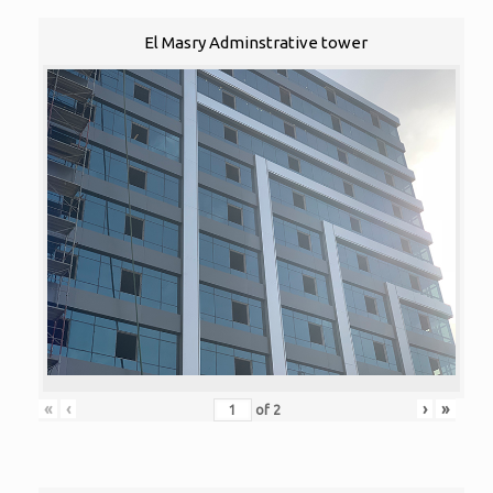
El Masry Adminstrative tower
«
‹
›
»
of
2