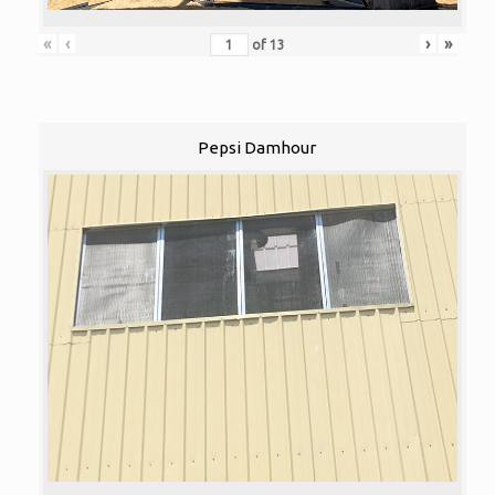
«
‹
›
»
of
13
Pepsi Damhour