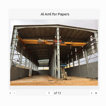
Al Aml for Papers
«
‹
›
»
of
13