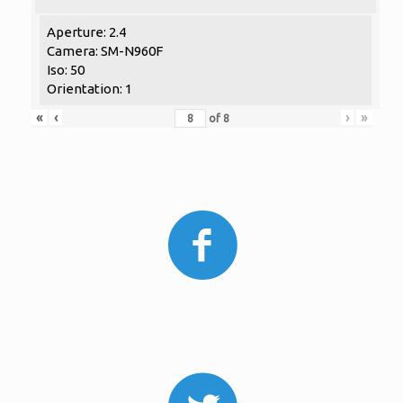
Aperture: 2.4
Camera: SM-N960F
Iso: 50
Orientation: 1
«
‹
›
»
of
8