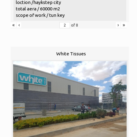
loction /haykstep city
total aera / 60000 m2
scope of work / tun key
«
‹
›
»
of
8
White Tissues