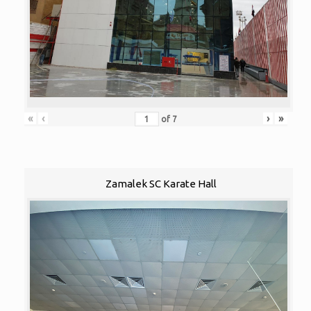
«
‹
›
»
of
7
Zamalek SC Karate Hall