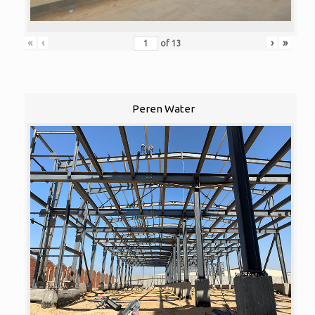
«
‹
›
»
of
13
Peren Water