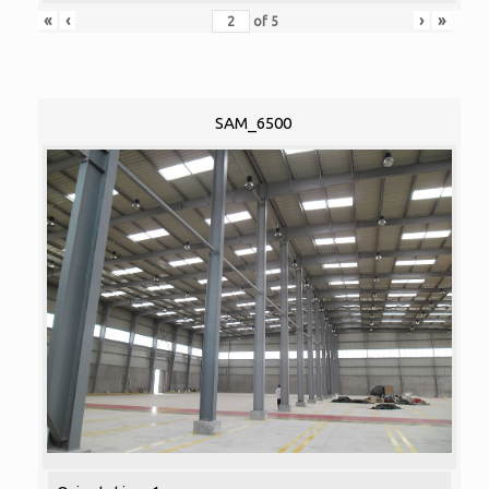
«
‹
›
»
of
5
SAM_6500