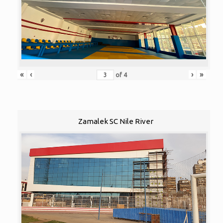
«
‹
›
»
of
4
Zamalek SC Nile River