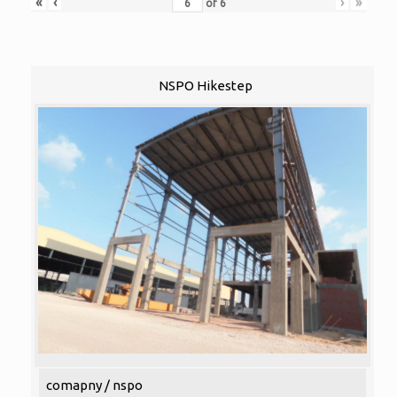
«
‹
›
»
of
6
NSPO Hikestep
comapny / nspo