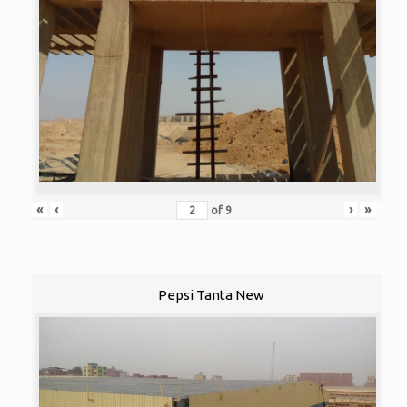
«
‹
›
»
of
9
Pepsi Tanta New