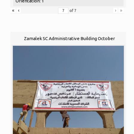
Orientation: 1
«
‹
›
»
of
7
Zamalek SC Administrative Building October