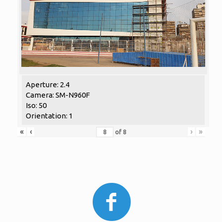
Aperture: 2.4
Camera: SM-N960F
Iso: 50
Orientation: 1
«
‹
›
»
of
8