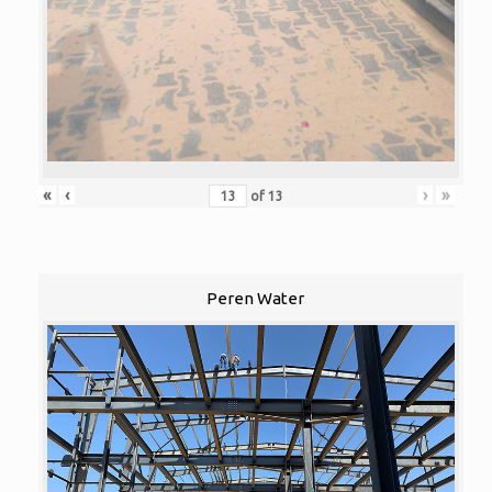
«
‹
›
»
of
13
Peren Water