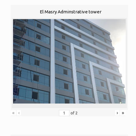
El Masry Adminstrative tower
«
‹
›
»
of
2