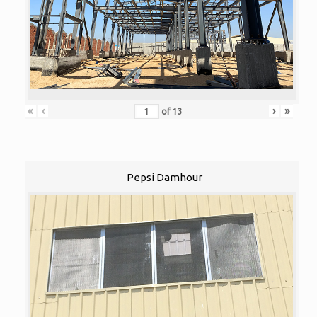
«
‹
›
»
of
13
Pepsi Damhour