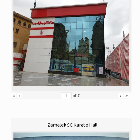
«
‹
›
»
of
7
Zamalek SC Karate Hall