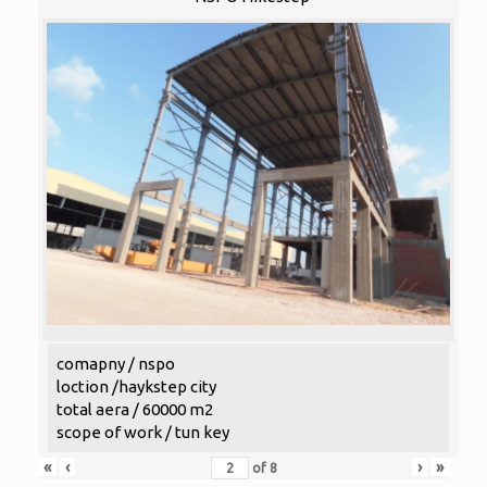
comapny / nspo
loction /haykstep city
total aera / 60000 m2
scope of work / tun key
«
‹
›
»
of
8