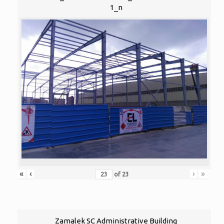
1_n
«
‹
›
»
of
23
Zamalek SC Administrative Building