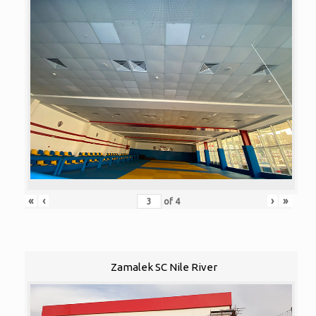
«
‹
›
»
of
4
Zamalek SC Nile River