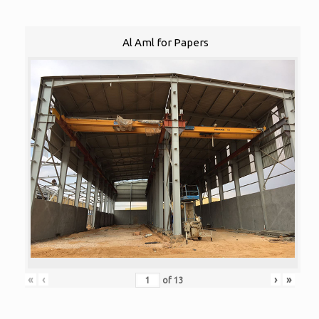
Al Aml for Papers
«
‹
›
»
of
13