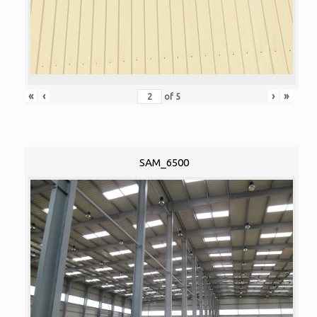
«
‹
›
»
of
5
SAM_6500