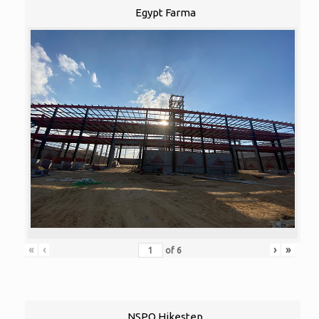
Egypt Farma
«
‹
›
»
of
6
NSPO Hikestep