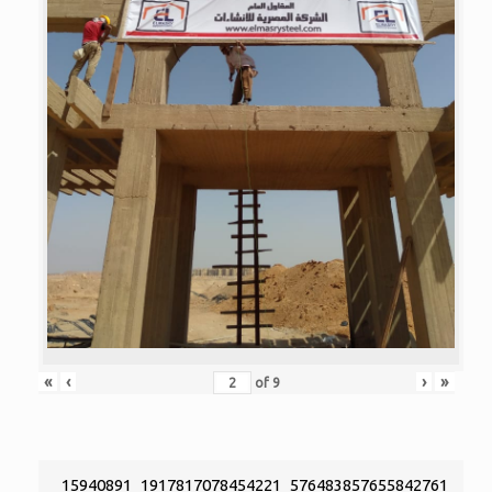
«
‹
›
»
of
9
15940891_1917817078454221_576483857655842761