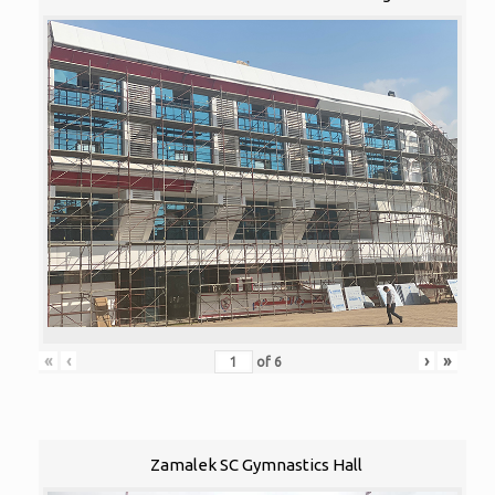
«
‹
›
»
of
6
Zamalek SC Gymnastics Hall