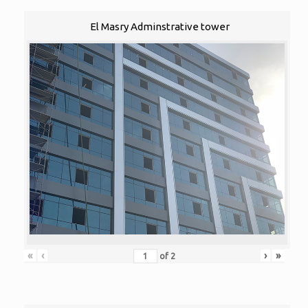
El Masry Adminstrative tower
«
‹
›
»
of
2