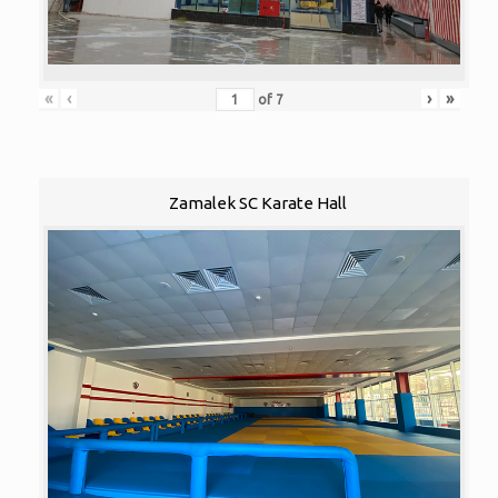
«
‹
›
»
of
7
Zamalek SC Karate Hall