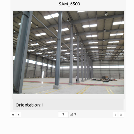
SAM_6500
Orientation: 1
«
‹
›
»
of
7