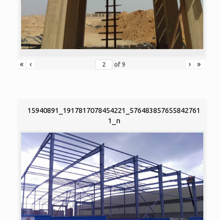
«
‹
›
»
of
9
15940891_1917817078454221_576483857655842761
1_n