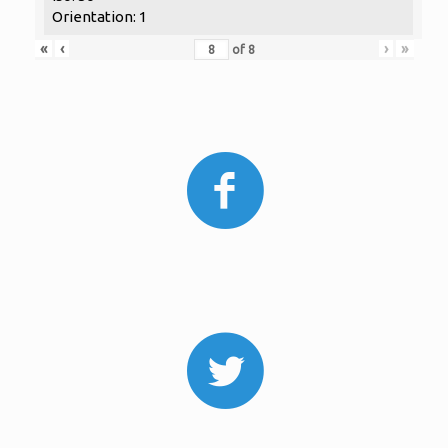
Orientation: 1
«
‹
›
»
of
8