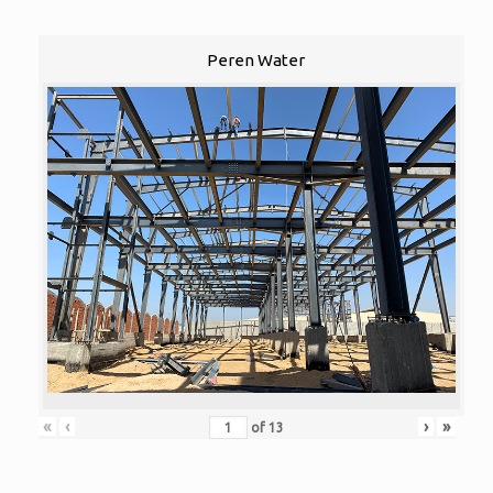
Peren Water
«
‹
›
»
of
13