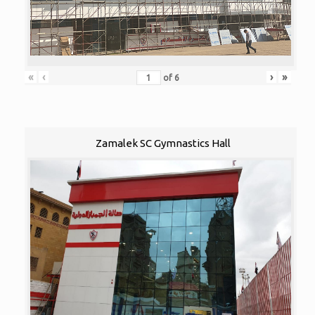
«
‹
›
»
of
6
Zamalek SC Gymnastics Hall