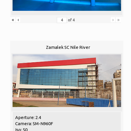
«
‹
›
»
of
4
Zamalek SC Nile River
Aperture: 2.4
Camera: SM-N960F
Iso: 50