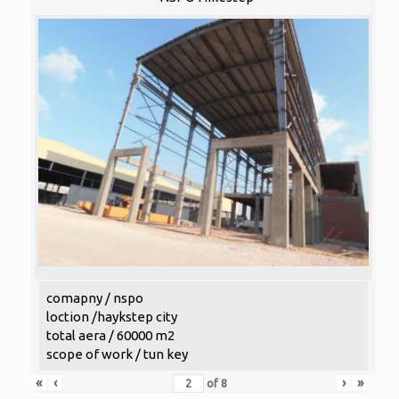
comapny / nspo
loction /haykstep city
total aera / 60000 m2
scope of work / tun key
«
‹
›
»
of
8