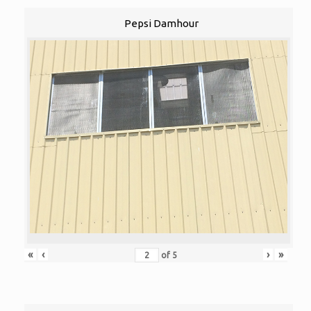
Pepsi Damhour
«
‹
›
»
of
5