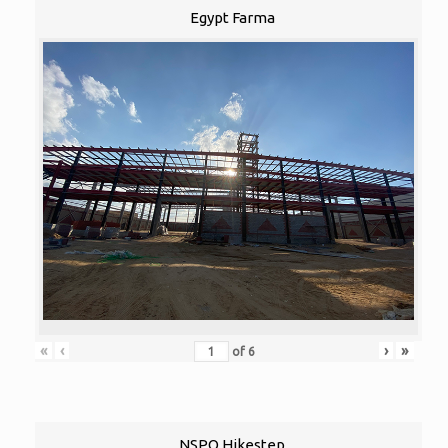
Egypt Farma
«
‹
›
»
of
6
NSPO Hikestep