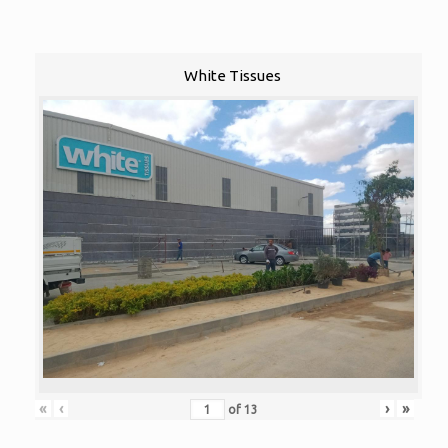
White Tissues
«
‹
›
»
of
13