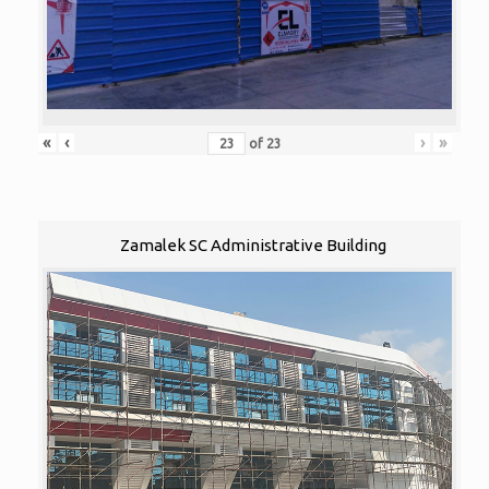
«
‹
›
»
of
23
Zamalek SC Administrative Building