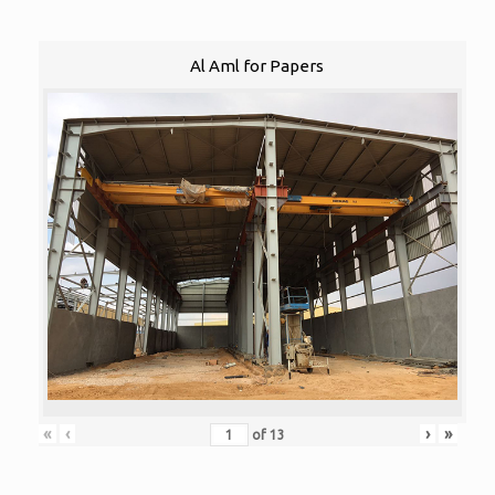
Al Aml for Papers
«
‹
›
»
of
13