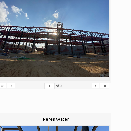
«
‹
›
»
of
6
Peren Water