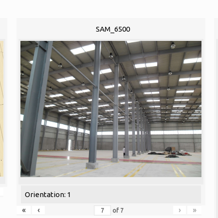
SAM_6500
Orientation: 1
«
‹
›
»
of
7