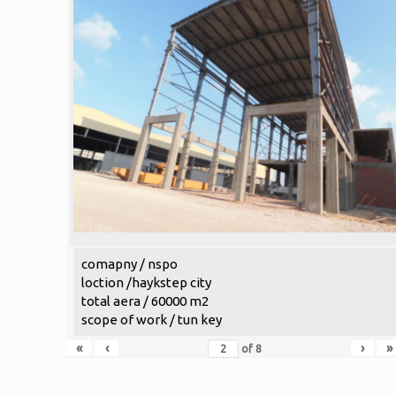
comapny / nspo
loction /haykstep city
total aera / 60000 m2
scope of work / tun key
«
‹
›
»
of
8