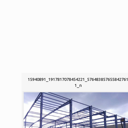
15940891_1917817078454221_57648385765584276
1_n