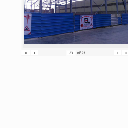
«
‹
›
»
of
23