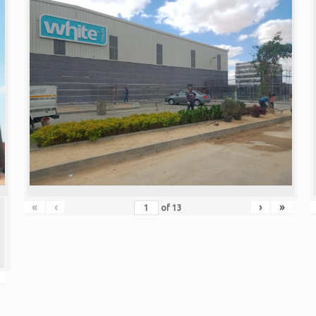
«
‹
›
»
of
13