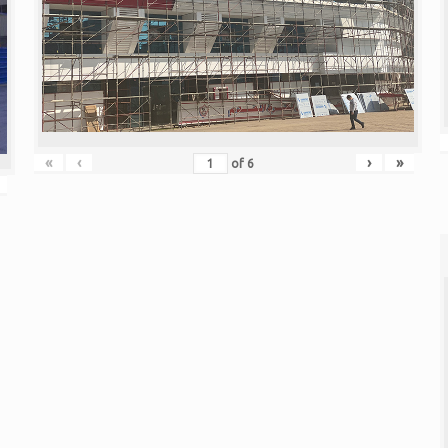
«
‹
›
»
of
6