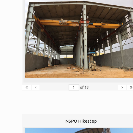
«
‹
›
»
of
13
NSPO Hikestep