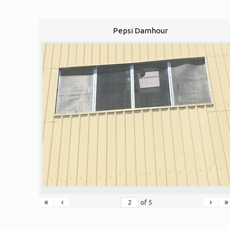
Pepsi Damhour
«
‹
›
»
of
5