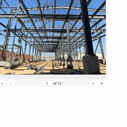
«
‹
›
»
of
13