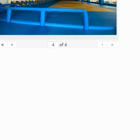
«
‹
›
»
of
4