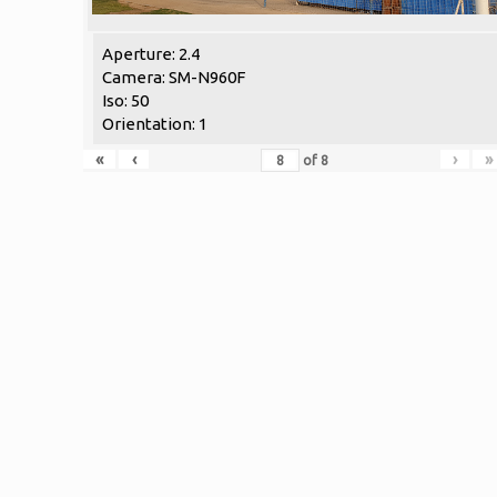
Aperture: 2.4
Camera: SM-N960F
Iso: 50
Orientation: 1
«
‹
›
»
of
8