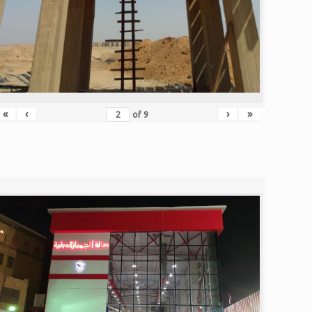
«
‹
›
»
of
9