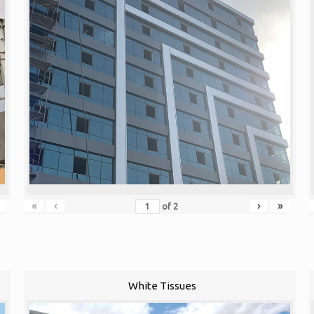
«
‹
›
»
of
2
White Tissues