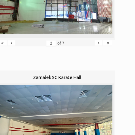
«
‹
›
»
of
7
Zamalek SC Karate Hall