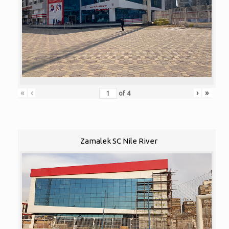
«
‹
›
»
of
4
Zamalek SC Nile River