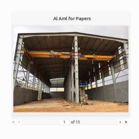
Al Aml for Papers
«
‹
›
»
of
13