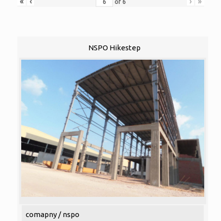
«
‹
›
»
of
6
NSPO Hikestep
comapny / nspo