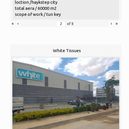
loction /haykstep city
total aera / 60000 m2
scope of work / tun key
«
‹
›
»
of
8
White Tissues