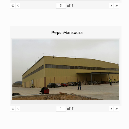
«
‹
›
»
of
5
Pepsi Mansoura
«
‹
›
»
of
7