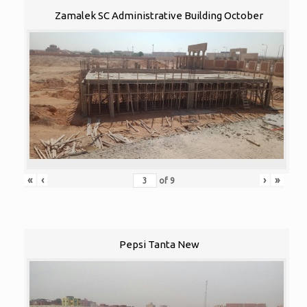
Zamalek SC Administrative Building October
«
‹
›
»
of
9
Pepsi Tanta New