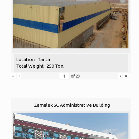
Location : Tanta
Total Weight : 250 Ton.
«
‹
›
»
of
23
Zamalek SC Administrative Building