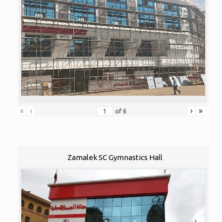
«
‹
›
»
of
6
Zamalek SC Gymnastics Hall