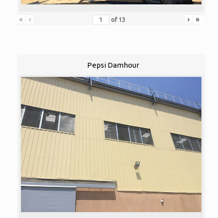
«
‹
›
»
of
13
Pepsi Damhour