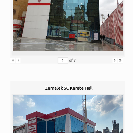
«
‹
›
»
of
7
Zamalek SC Karate Hall