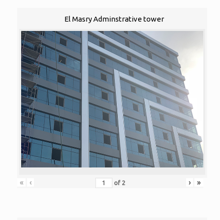
El Masry Adminstrative tower
«
‹
›
»
of
2