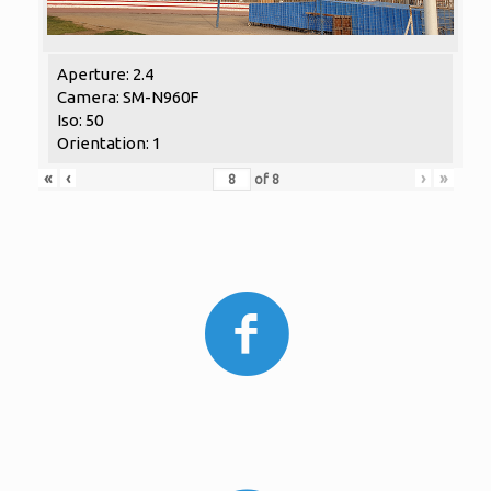
Aperture: 2.4
Camera: SM-N960F
Iso: 50
Orientation: 1
«
‹
›
»
of
8