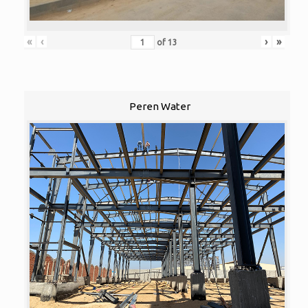
«
‹
›
»
of
13
Peren Water