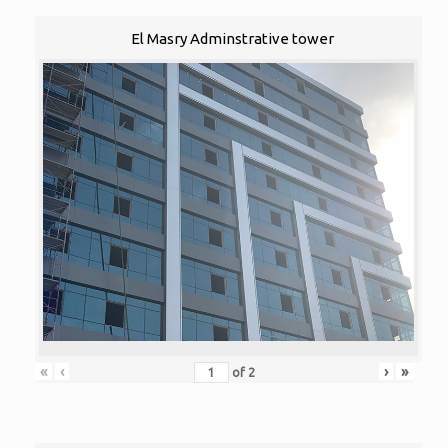
El Masry Adminstrative tower
«
‹
›
»
of
2