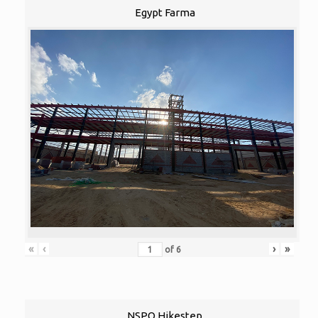
Egypt Farma
«
‹
›
»
of
6
NSPO Hikestep