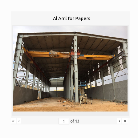
Al Aml for Papers
«
‹
›
»
of
13