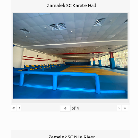
Zamalek SC Karate Hall
«
‹
›
»
of
4
Zamalek SC Nile River