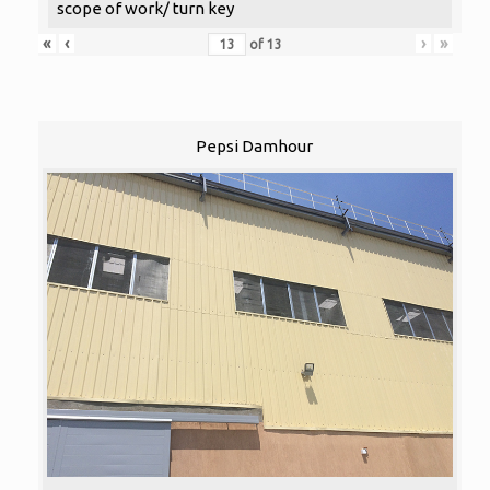
scope of work/ turn key
«
‹
›
»
of
13
Pepsi Damhour