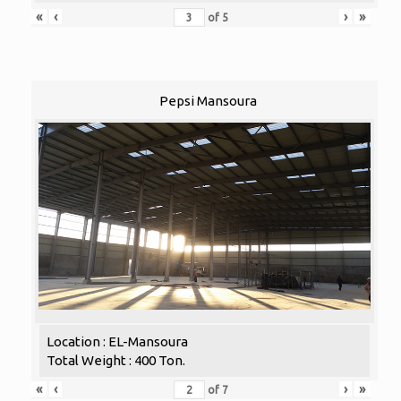
«
‹
›
»
of
5
Pepsi Mansoura
Location : EL-Mansoura
Total Weight : 400 Ton.
«
‹
›
»
of
7