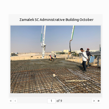
Zamalek SC Administrative Building October
«
‹
›
»
of
9