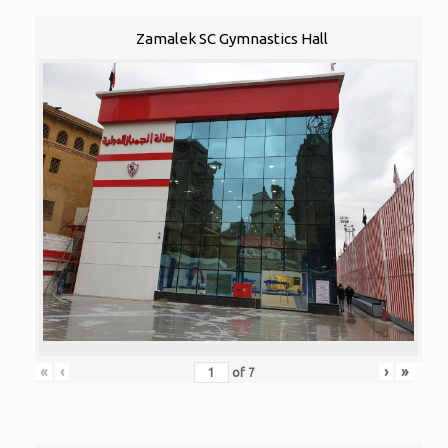
Zamalek SC Gymnastics Hall
«
‹
›
»
of
7