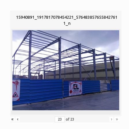
15940891_1917817078454221_576483857655842761
1_n
«
‹
›
»
of
23