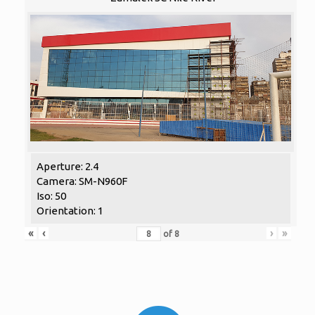
Aperture: 2.4
Camera: SM-N960F
Iso: 50
Orientation: 1
«
‹
›
»
of
8