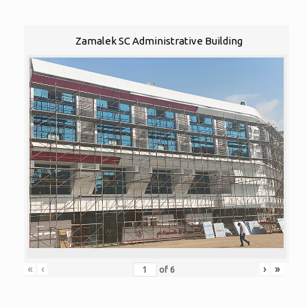
Zamalek SC Administrative Building
«
‹
›
»
of
6