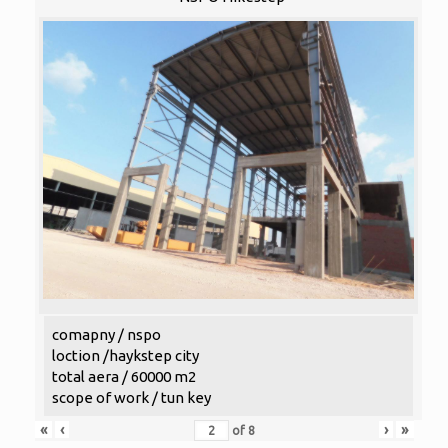
comapny / nspo
loction /haykstep city
total aera / 60000 m2
scope of work / tun key
«
‹
›
»
of
8