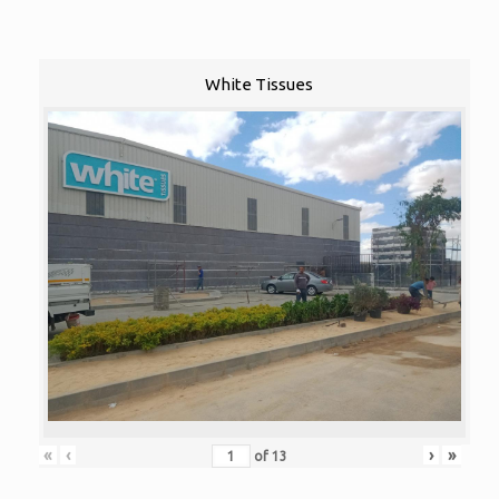
White Tissues
«
‹
›
»
of
13