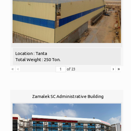
Location : Tanta
Total Weight : 250 Ton.
«
‹
›
»
of
23
Zamalek SC Administrative Building