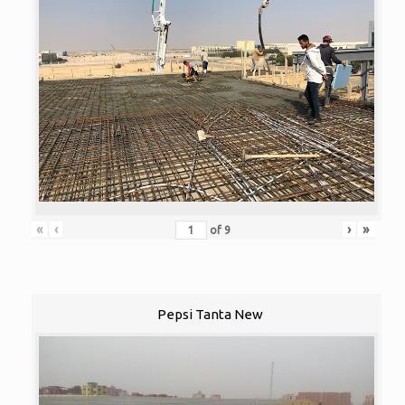
«
‹
›
»
of
9
Pepsi Tanta New