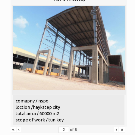
comapny / nspo
loction /haykstep city
total aera / 60000 m2
scope of work / tun key
«
‹
›
»
of
8