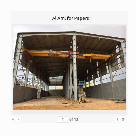
Al Aml for Papers
«
‹
›
»
of
13