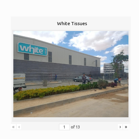
White Tissues
«
‹
›
»
of
13