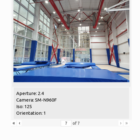
Aperture: 2.4
Camera: SM-N960F
Iso: 125
Orientation: 1
«
‹
›
»
of
7