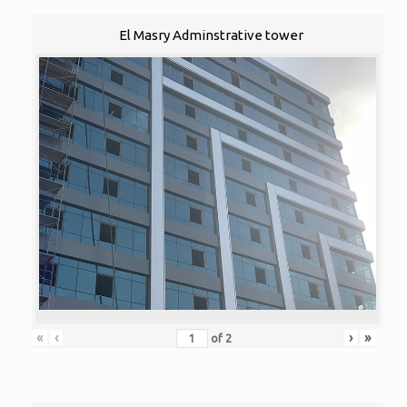
El Masry Adminstrative tower
«
‹
›
»
of
2