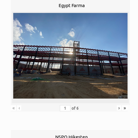
Egypt Farma
«
‹
›
»
of
6
NSPO Hikestep