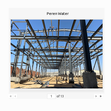
Peren Water
«
‹
›
»
of
13