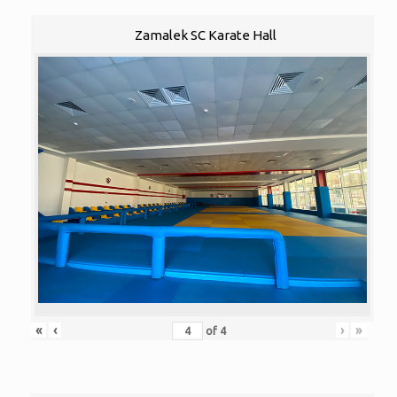
Zamalek SC Karate Hall
«
‹
›
»
of
4