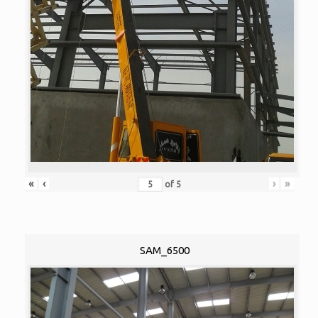
«
‹
›
»
of
5
SAM_6500