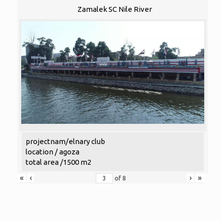
Zamalek SC Nile River
projectnam/elnary club
location / agoza
total area /1500 m2
«
‹
›
»
of
8