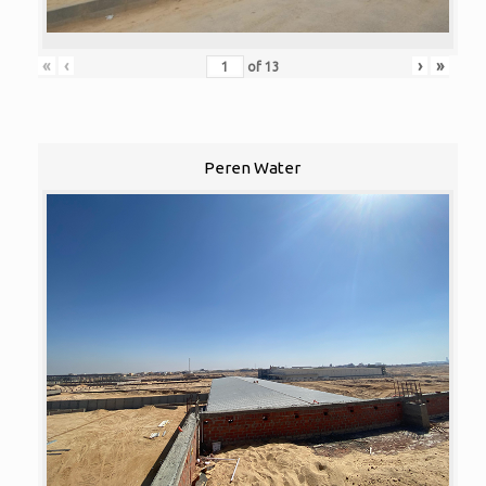
«
‹
›
»
of
13
Peren Water