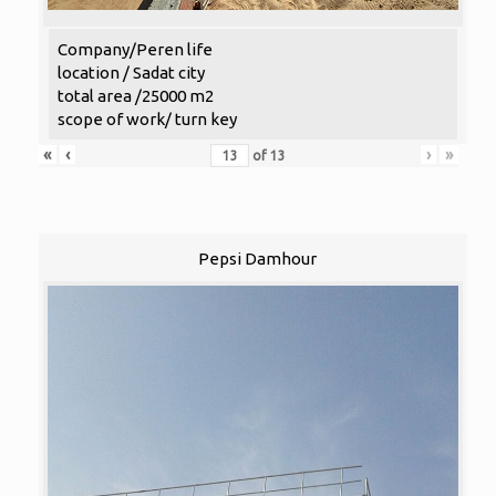
Company/Peren life
location / Sadat city
total area /25000 m2
scope of work/ turn key
«
‹
›
»
of
13
Pepsi Damhour