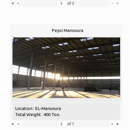
«
‹
›
»
of
5
Pepsi Mansoura
Location : EL-Mansoura
Total Weight : 400 Ton.
«
‹
›
»
of
7