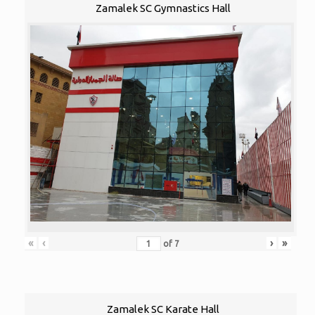
Zamalek SC Gymnastics Hall
«
‹
›
»
of
7
Zamalek SC Karate Hall