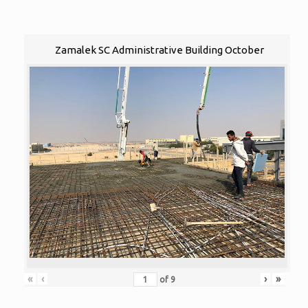
Zamalek SC Administrative Building October
«
‹
›
»
of
9