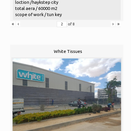
loction /haykstep city
total aera / 60000 m2
scope of work / tun key
«
‹
›
»
of
8
White Tissues