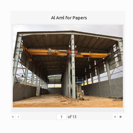
Al Aml for Papers
«
‹
›
»
of
13