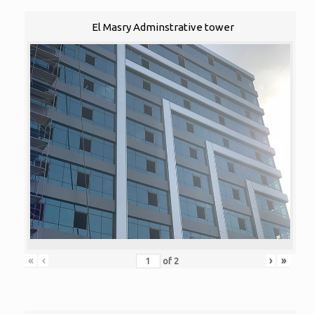
El Masry Adminstrative tower
«
‹
›
»
of
2