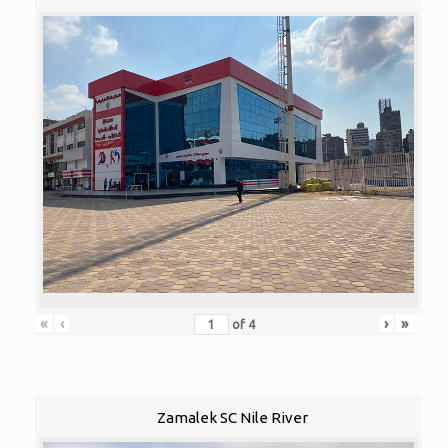
«
‹
›
»
of
4
Zamalek SC Nile River