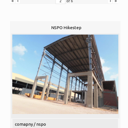
«
‹
›
»
of
6
NSPO Hikestep
comapny / nspo