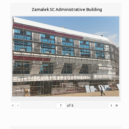
Zamalek SC Administrative Building
«
‹
›
»
of
6