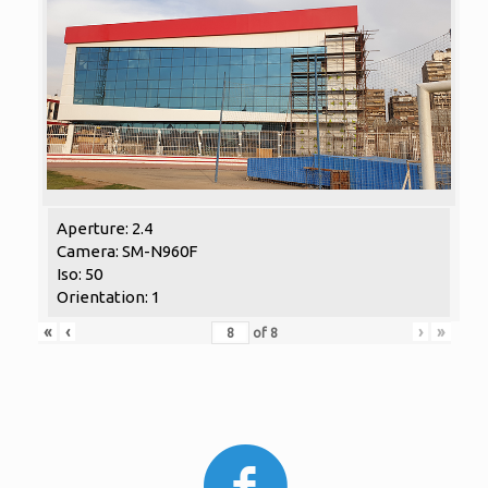
Aperture: 2.4
Camera: SM-N960F
Iso: 50
Orientation: 1
«
‹
›
»
of
8