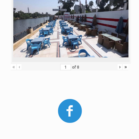
«
‹
›
»
of
8