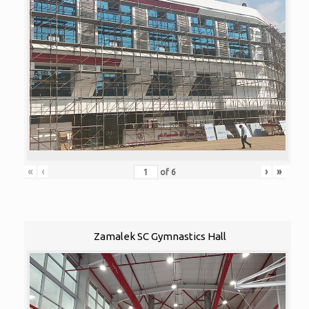
«
‹
›
»
of
6
Zamalek SC Gymnastics Hall