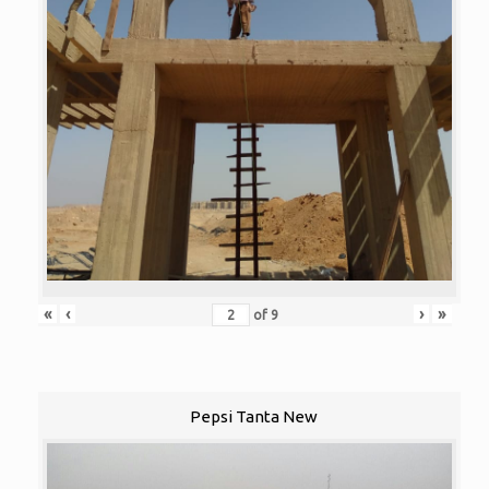
«
‹
›
»
of
9
Pepsi Tanta New