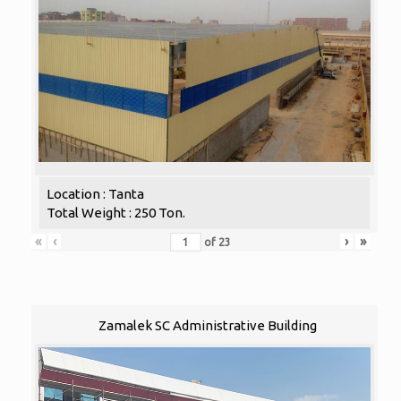
Location : Tanta
Total Weight : 250 Ton.
«
‹
›
»
of
23
Zamalek SC Administrative Building