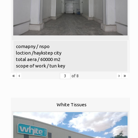
comapny / nspo
loction /haykstep city
total aera / 60000 m2
scope of work / tun key
«
‹
›
»
of
8
White Tissues