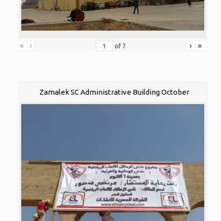
«
‹
›
»
of
7
Zamalek SC Administrative Building October