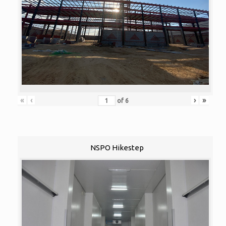
«
‹
›
»
of
6
NSPO Hikestep