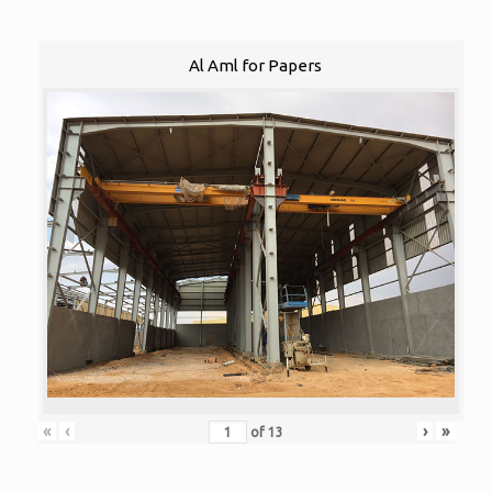
Al Aml for Papers
«
‹
›
»
of
13