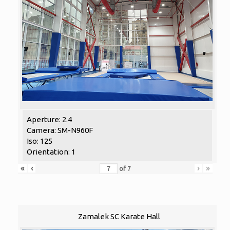
Aperture: 2.4
Camera: SM-N960F
Iso: 125
Orientation: 1
«
‹
›
»
of
7
Zamalek SC Karate Hall