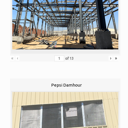
«
‹
›
»
of
13
Pepsi Damhour