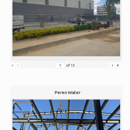
«
‹
›
»
of
13
Peren Water