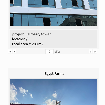
project = elmasry tower
location /
total area /1200 m2
«
‹
›
»
of
2
Egypt Farma