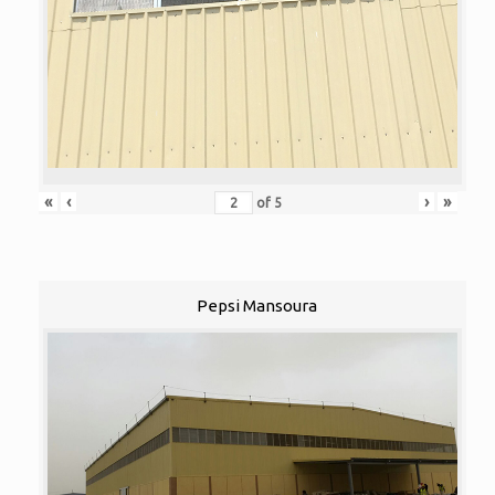
«
‹
›
»
of
5
Pepsi Mansoura