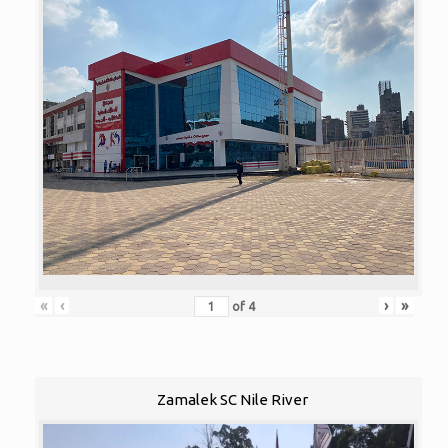
«
‹
›
»
of
4
Zamalek SC Nile River