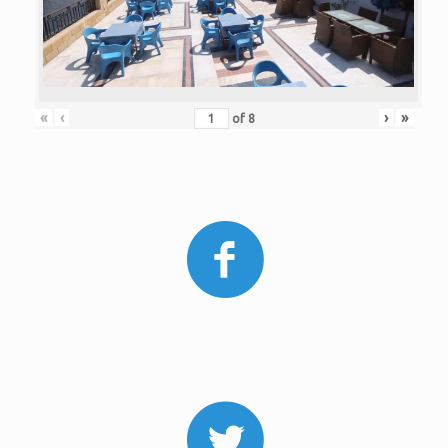
«
‹
›
»
of
8