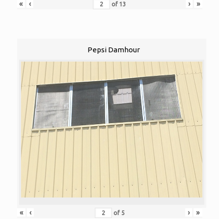
«
‹
›
»
of
13
Pepsi Damhour
«
‹
›
»
of
5