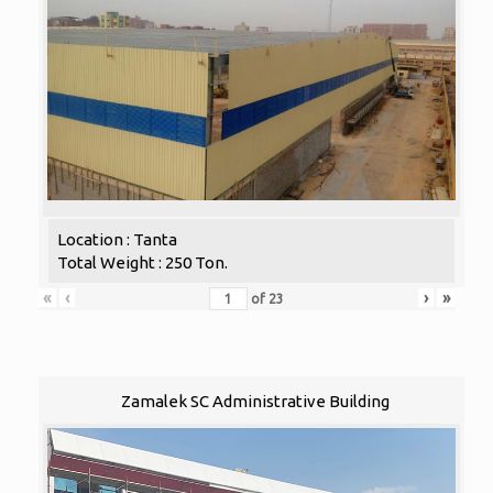
Location : Tanta
Total Weight : 250 Ton.
«
‹
›
»
of
23
Zamalek SC Administrative Building