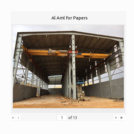
Al Aml for Papers
«
‹
›
»
of
13