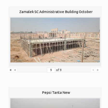
Zamalek SC Administrative Building October
«
‹
›
»
of
9
Pepsi Tanta New