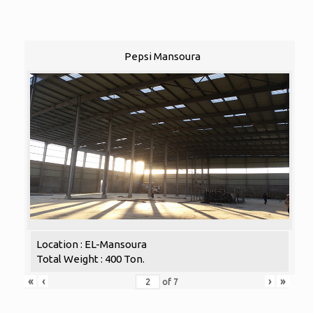
Pepsi Mansoura
Location : EL-Mansoura
Total Weight : 400 Ton.
«
‹
›
»
of
7