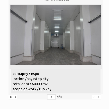
comapny / nspo
loction /haykstep city
total aera / 60000 m2
scope of work / tun key
«
‹
›
»
of
8