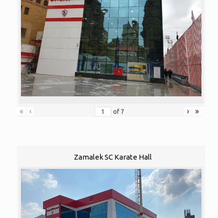
«
‹
›
»
of
7
Zamalek SC Karate Hall