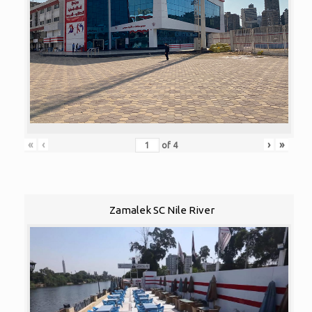
«
‹
›
»
of
4
Zamalek SC Nile River