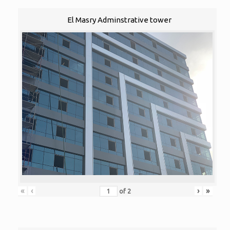
El Masry Adminstrative tower
«
‹
›
»
of
2