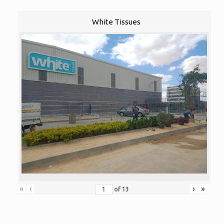
White Tissues
«
‹
›
»
of
13