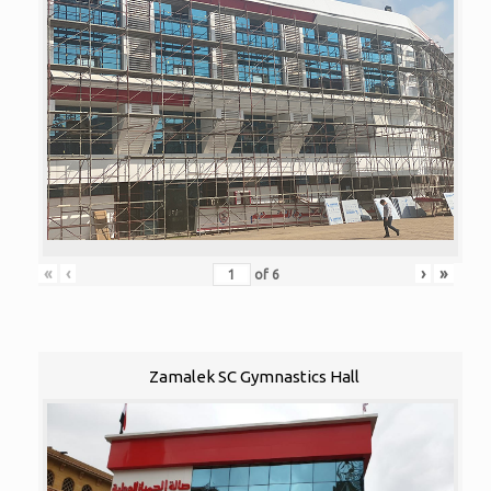
«
‹
›
»
of
6
Zamalek SC Gymnastics Hall