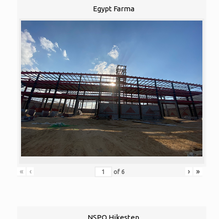
Egypt Farma
«
‹
›
»
of
6
NSPO Hikestep