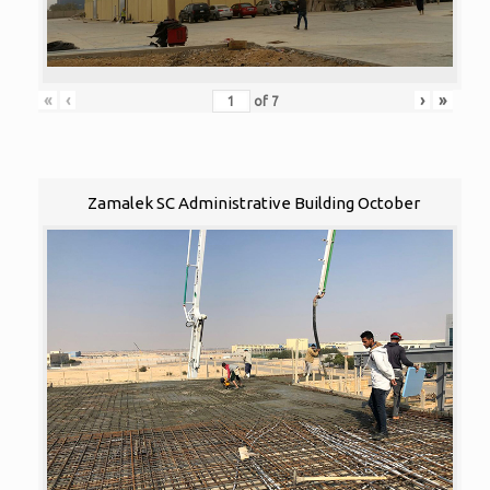
«
‹
›
»
of
7
Zamalek SC Administrative Building October