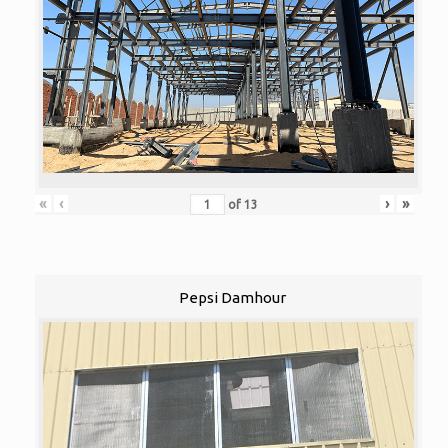
«
‹
›
»
of
13
Pepsi Damhour