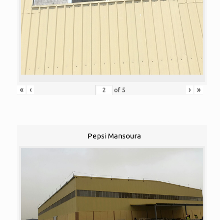
«
‹
›
»
of
5
Pepsi Mansoura