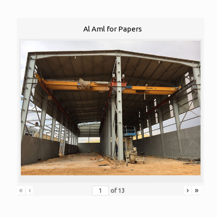
Al Aml for Papers
«
‹
›
»
of
13