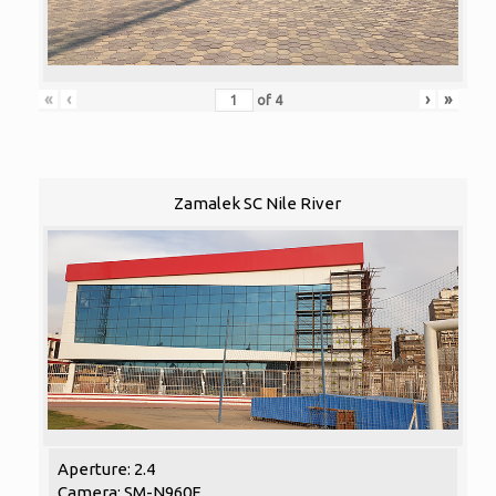
«
‹
›
»
of
4
Zamalek SC Nile River
Aperture: 2.4
Camera: SM-N960F