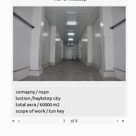
comapny / nspo
loction /haykstep city
total aera / 60000 m2
scope of work / tun key
«
‹
›
»
of
8