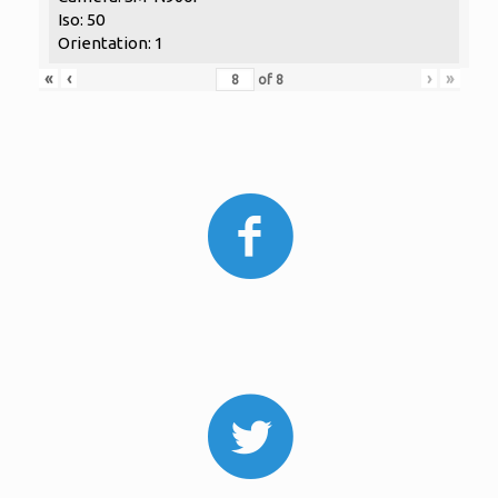
Iso: 50
Orientation: 1
«
‹
›
»
of
8