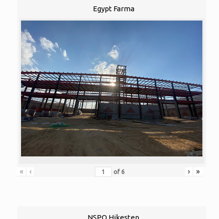
Egypt Farma
«
‹
›
»
of
6
NSPO Hikestep