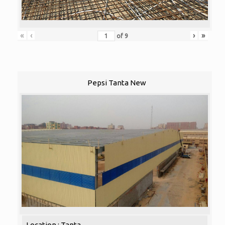
«
‹
›
»
of
9
Pepsi Tanta New
Location : Tanta