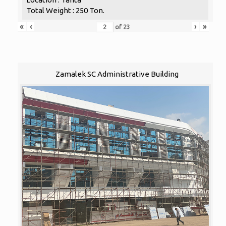
Total Weight : 250 Ton.
«
‹
›
»
of
23
Zamalek SC Administrative Building