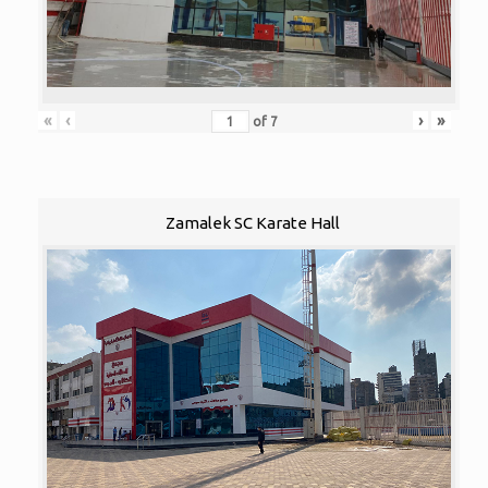
«
‹
›
»
of
7
Zamalek SC Karate Hall