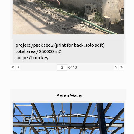
project /pack tec 2 (print for back ,solo soft)
total area / 250000 m2
socpe / trun key
«
‹
›
»
of
13
Peren Water