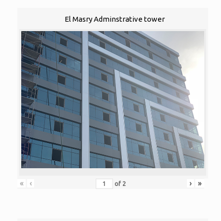
El Masry Adminstrative tower
«
‹
›
»
of
2