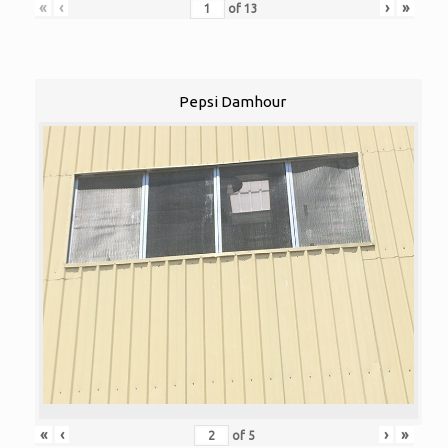
«
‹
›
»
of
13
Pepsi Damhour
«
‹
›
»
of
5