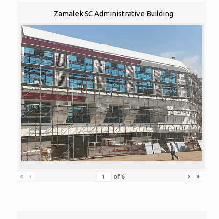
Zamalek SC Administrative Building
«
‹
›
»
of
6