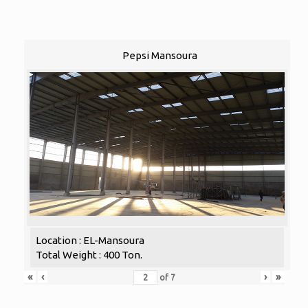
Pepsi Mansoura
Location : EL-Mansoura
Total Weight : 400 Ton.
«
‹
›
»
of
7