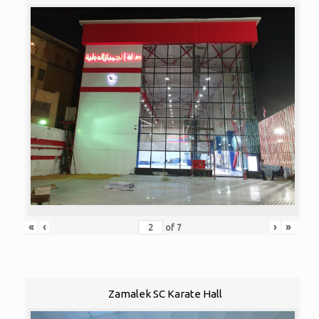
«
‹
›
»
of
7
Zamalek SC Karate Hall