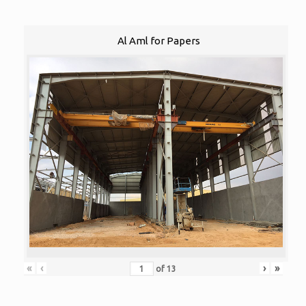
Al Aml for Papers
«
‹
›
»
of
13