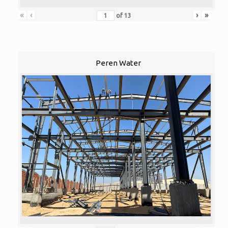
«
‹
›
»
of
13
Peren Water