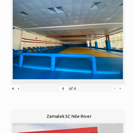
«
‹
›
»
of
4
Zamalek SC Nile River