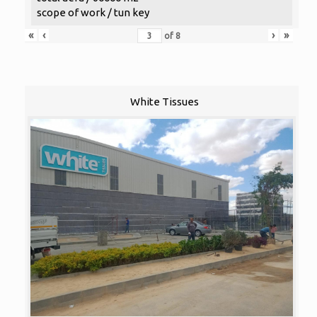
scope of work / tun key
«
‹
›
»
of
8
White Tissues