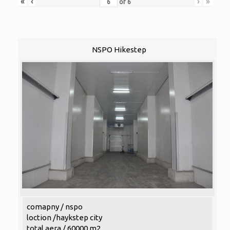
«
‹
›
»
of
6
NSPO Hikestep
comapny / nspo
loction /haykstep city
total aera / 60000 m2