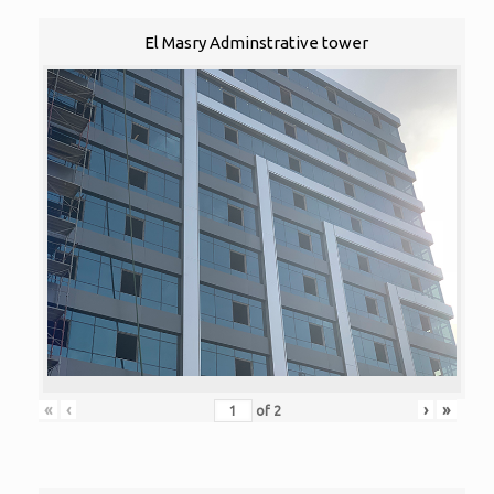
El Masry Adminstrative tower
«
‹
›
»
of
2