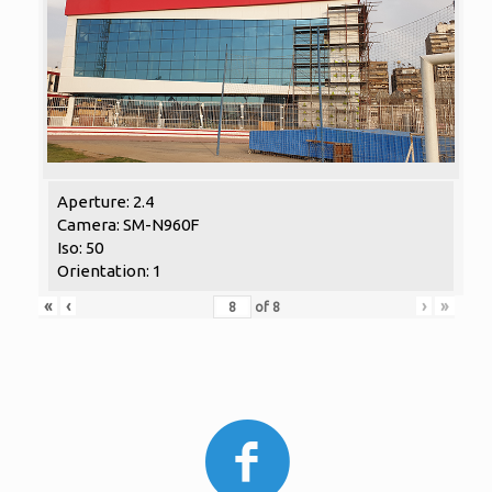
Aperture: 2.4
Camera: SM-N960F
Iso: 50
Orientation: 1
«
‹
›
»
of
8