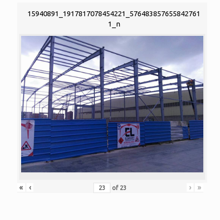
15940891_1917817078454221_576483857655842761
1_n
«
‹
›
»
of
23