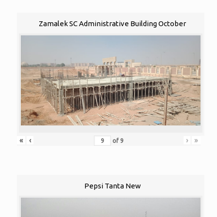
Zamalek SC Administrative Building October
«
‹
›
»
of
9
Pepsi Tanta New