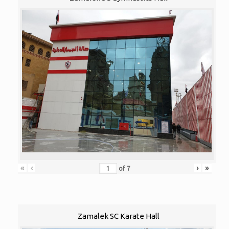
«
‹
›
»
of
7
Zamalek SC Karate Hall