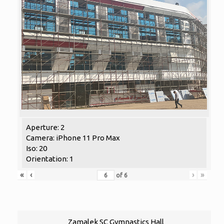
Aperture: 2
Camera: iPhone 11 Pro Max
Iso: 20
Orientation: 1
«
‹
›
»
of
6
Zamalek SC Gymnastics Hall