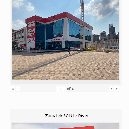
«
‹
›
»
of
4
Zamalek SC Nile River