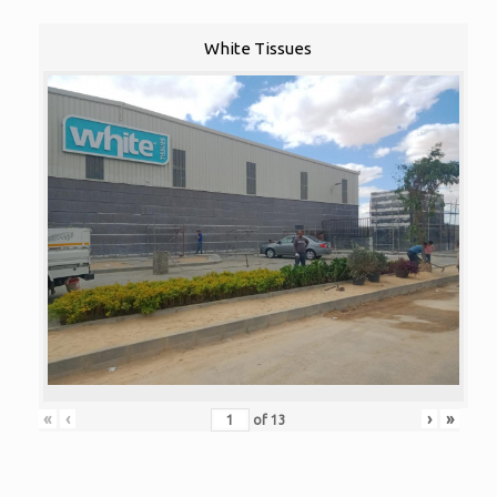
White Tissues
«
‹
›
»
of
13