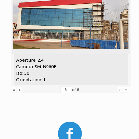
Aperture: 2.4
Camera: SM-N960F
Iso: 50
Orientation: 1
«
‹
›
»
of
8