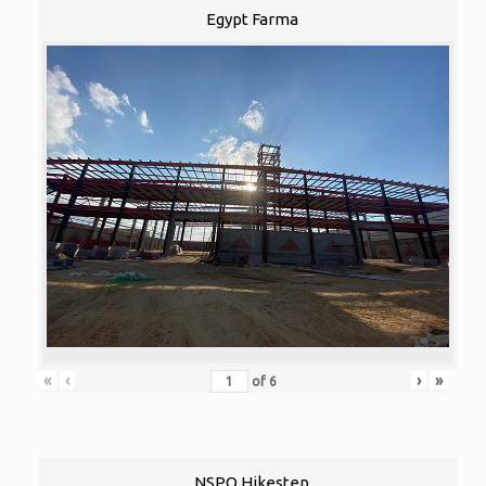
Egypt Farma
«
‹
›
»
of
6
NSPO Hikestep