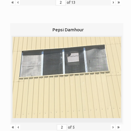
«
‹
›
»
of
13
Pepsi Damhour
«
‹
›
»
of
5