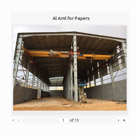
Al Aml for Papers
«
‹
›
»
of
13