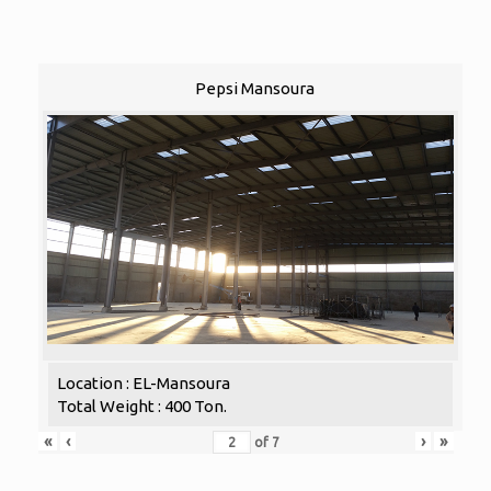
Pepsi Mansoura
Location : EL-Mansoura
Total Weight : 400 Ton.
«
‹
›
»
of
7