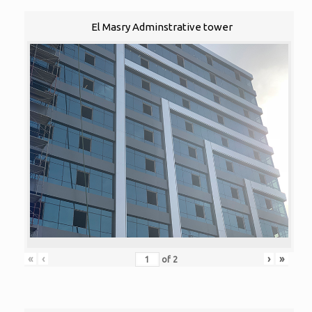
El Masry Adminstrative tower
«
‹
›
»
of
2