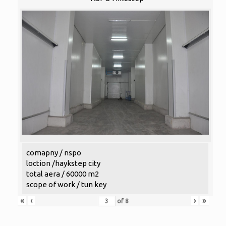
comapny / nspo
loction /haykstep city
total aera / 60000 m2
scope of work / tun key
«
‹
›
»
of
8