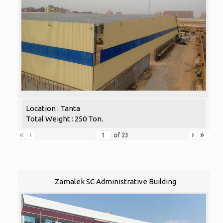
Location : Tanta
Total Weight : 250 Ton.
«
‹
›
»
of
23
Zamalek SC Administrative Building