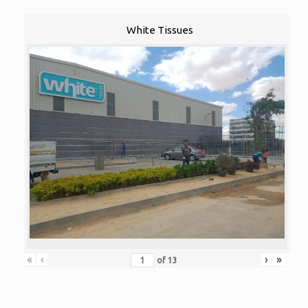
White Tissues
«
‹
›
»
of
13