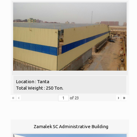
Location : Tanta
Total Weight : 250 Ton.
«
‹
›
»
of
23
Zamalek SC Administrative Building