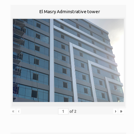
El Masry Adminstrative tower
«
‹
›
»
of
2