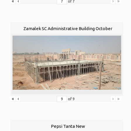
«
‹
›
»
of
7
Zamalek SC Administrative Building October
«
‹
›
»
of
9
Pepsi Tanta New