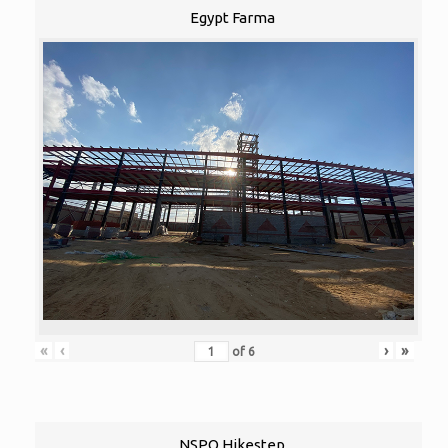
Egypt Farma
«
‹
›
»
of
6
NSPO Hikestep