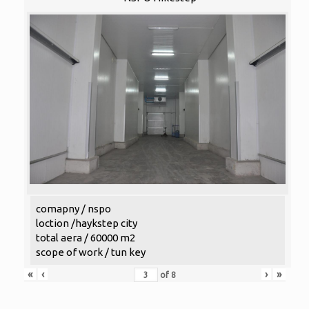
comapny / nspo
loction /haykstep city
total aera / 60000 m2
scope of work / tun key
«
‹
›
»
of
8