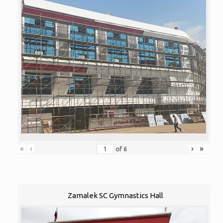
«
‹
›
»
of
6
Zamalek SC Gymnastics Hall