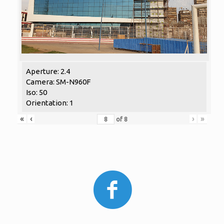
Aperture: 2.4
Camera: SM-N960F
Iso: 50
Orientation: 1
«
‹
›
»
of
8