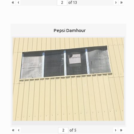
«
‹
›
»
of
13
Pepsi Damhour
«
‹
›
»
of
5