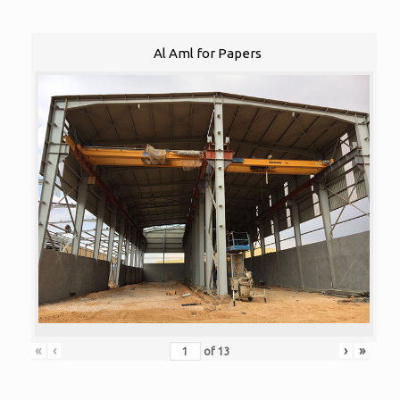
Al Aml for Papers
«
‹
›
»
of
13