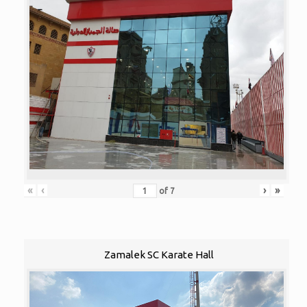
«
‹
›
»
of
7
Zamalek SC Karate Hall