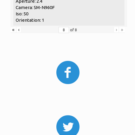
Aperture: 2.4
Camera: SM-N960F
Iso: 50
Orientation: 1
«
‹
›
»
of
8