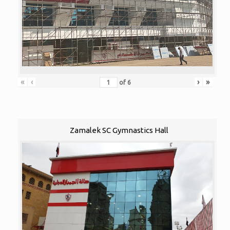
«
‹
›
»
of
6
Zamalek SC Gymnastics Hall