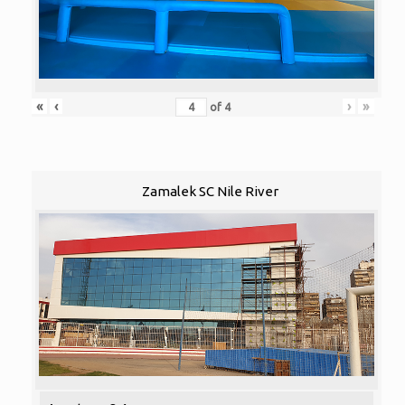
«
‹
›
»
of
4
Zamalek SC Nile River