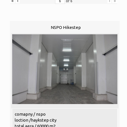
«
‹
›
»
of
6
NSPO Hikestep
comapny / nspo
loction /haykstep city
total aera / 60000 m2