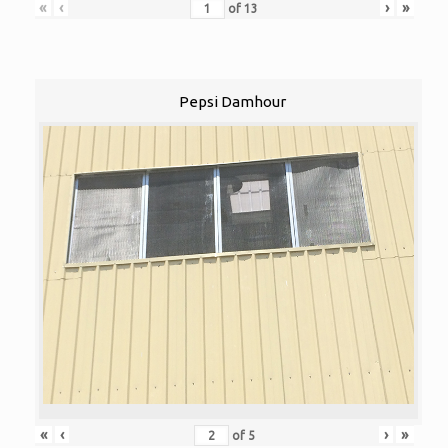
«
‹
›
»
of
13
Pepsi Damhour
«
‹
›
»
of
5