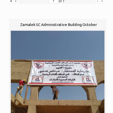
«
‹
›
»
of
7
Zamalek SC Administrative Building October