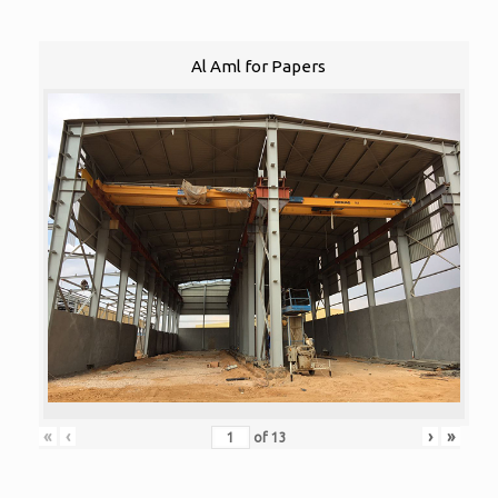
Al Aml for Papers
«
‹
›
»
of
13