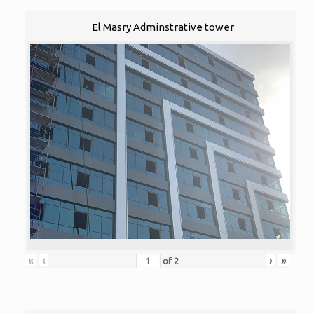
El Masry Adminstrative tower
«
‹
›
»
of
2