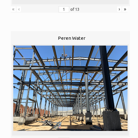
«
‹
›
»
of
13
Peren Water