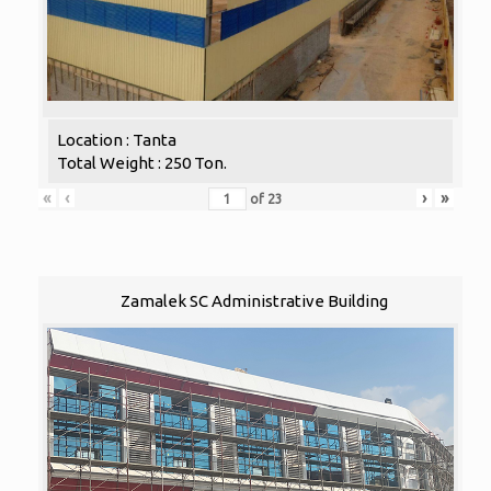
Location : Tanta
Total Weight : 250 Ton.
«
‹
›
»
of
23
Zamalek SC Administrative Building