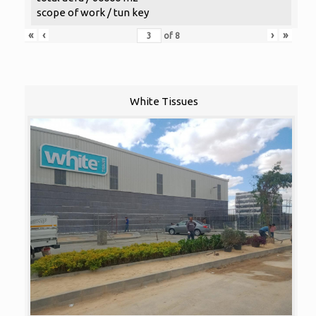
scope of work / tun key
«
‹
›
»
of
8
White Tissues