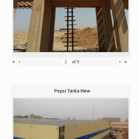
«
‹
›
»
of
9
Pepsi Tanta New