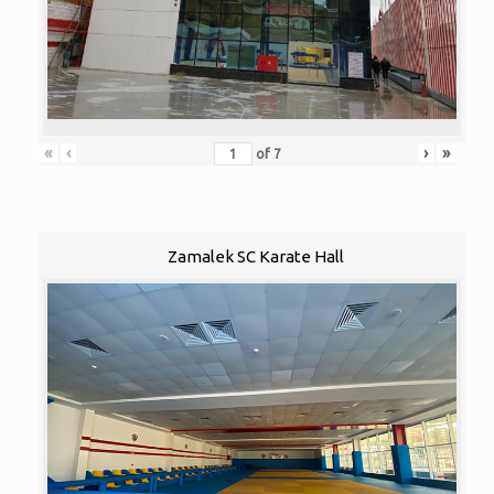
«
‹
›
»
of
7
Zamalek SC Karate Hall