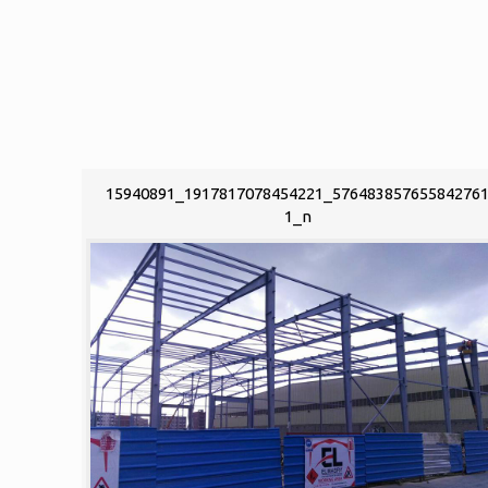
15940891_1917817078454221_57648385765584276
1_n