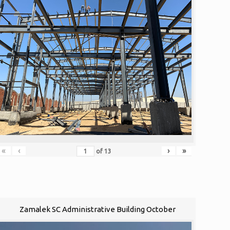
«
‹
›
»
of
13
Zamalek SC Administrative Building October