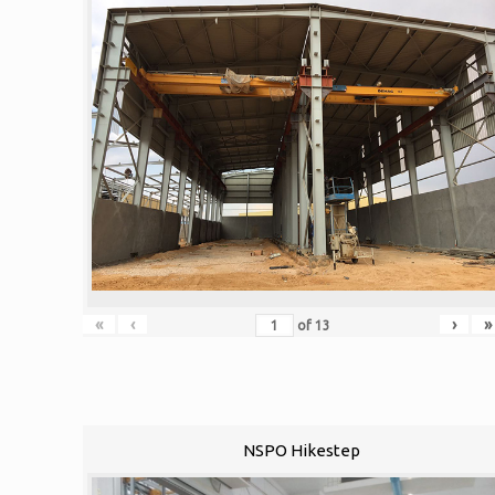
«
‹
›
»
of
13
NSPO Hikestep