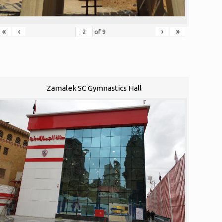
«
‹
›
»
of
9
Zamalek SC Gymnastics Hall