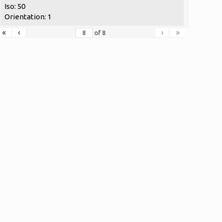
Iso: 50
Orientation: 1
«
‹
›
»
of
8