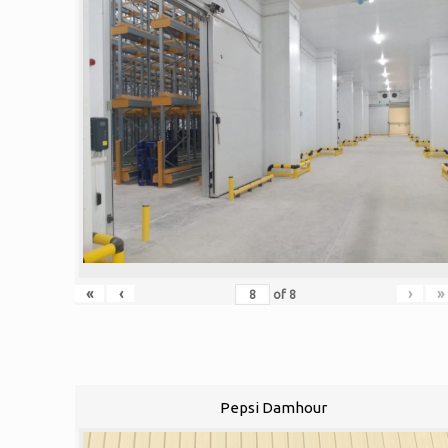
«
‹
›
»
of
8
Pepsi Damhour