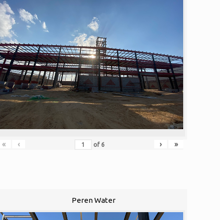
«
‹
›
»
of
6
Peren Water