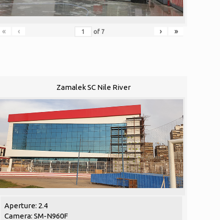
«
‹
›
»
of
7
Zamalek SC Nile River
Aperture: 2.4
Camera: SM-N960F