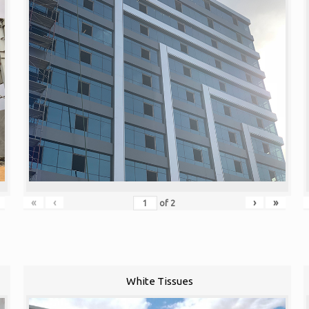
«
‹
›
»
of
2
White Tissues