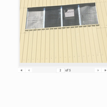
«
‹
›
»
of
5