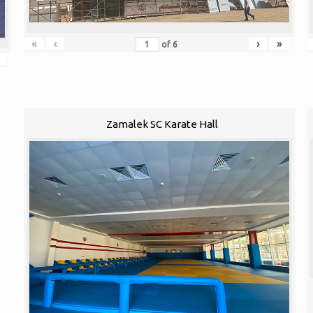
«
‹
›
»
of
6
Zamalek SC Karate Hall