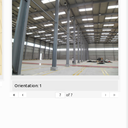
Orientation: 1
«
‹
›
»
of
7