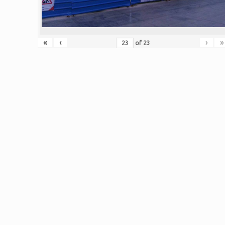
«
‹
›
»
of
23