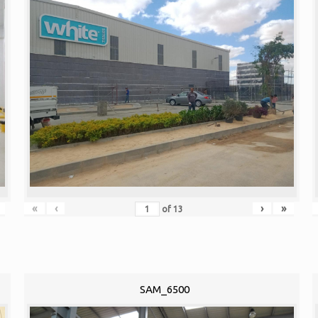
«
‹
›
»
of
13
SAM_6500