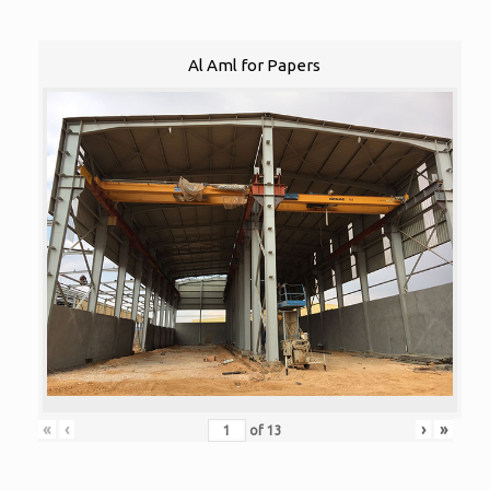
Al Aml for Papers
«
‹
›
»
of
13