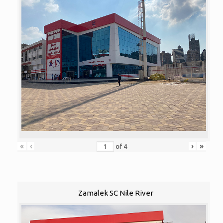
«
‹
›
»
of
4
Zamalek SC Nile River