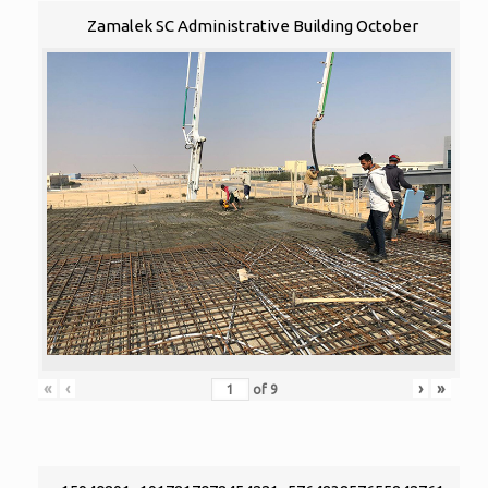
Zamalek SC Administrative Building October
«
‹
›
»
of
9