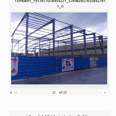
15940891_1917817078454221_576483857655842761
1_n
«
‹
›
»
of
23