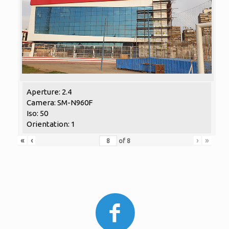
Aperture: 2.4
Camera: SM-N960F
Iso: 50
Orientation: 1
«
‹
›
»
of
8