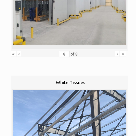
«
‹
›
»
of
8
White Tissues