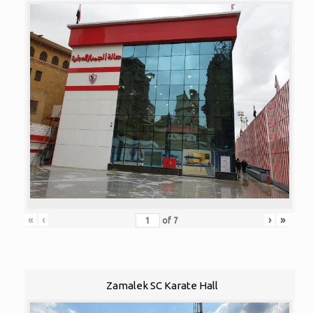
«
‹
›
»
of
7
Zamalek SC Karate Hall