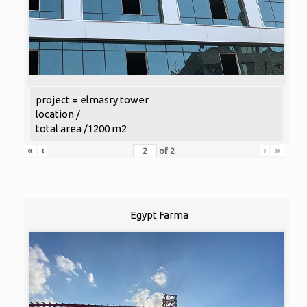
project = elmasry tower
location /
total area /1200 m2
«
‹
›
»
of
2
Egypt Farma