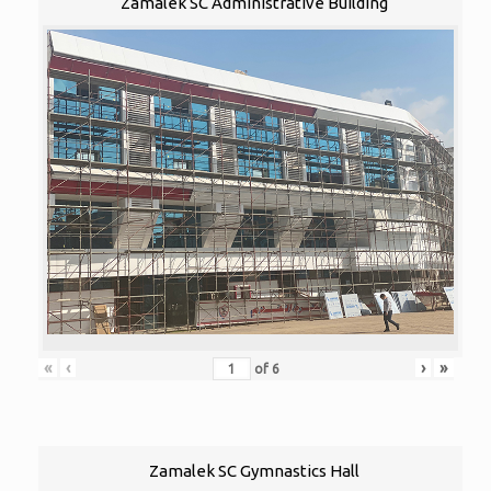
Zamalek SC Administrative Building
«
‹
›
»
of
6
Zamalek SC Gymnastics Hall