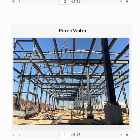
«
‹
›
»
of
13
Peren Water
«
‹
›
»
of
13