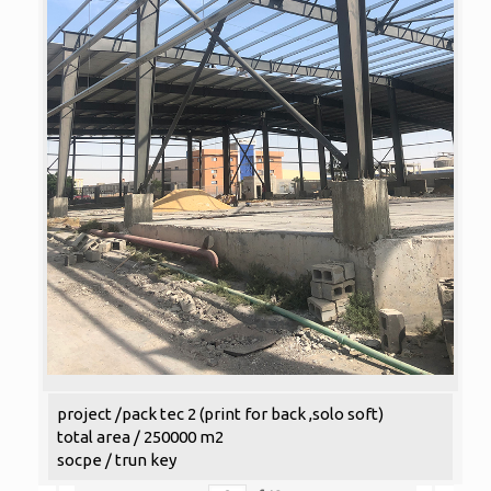
project /pack tec 2 (print for back ,solo soft)
total area / 250000 m2
socpe / trun key