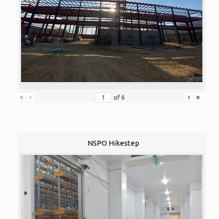
«
‹
›
»
of
6
NSPO Hikestep