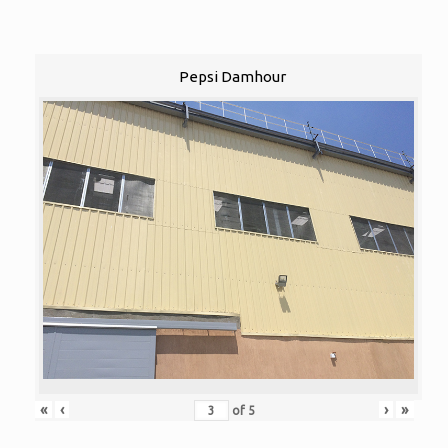
Pepsi Damhour
«
‹
›
»
of
5