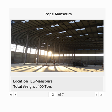
Pepsi Mansoura
Location : EL-Mansoura
Total Weight : 400 Ton.
«
‹
›
»
of
7