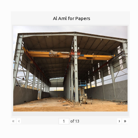
Al Aml for Papers
«
‹
›
»
of
13