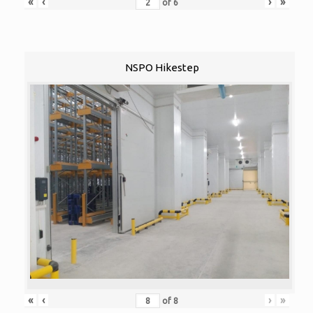
«
‹
›
»
of
6
NSPO Hikestep
«
‹
›
»
of
8