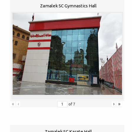
Zamalek SC Gymnastics Hall
«
‹
›
»
of
7
Zamalek SC Karate Hall