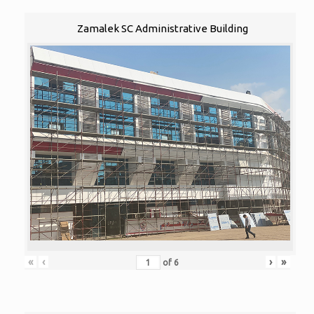
Zamalek SC Administrative Building
«
‹
›
»
of
6