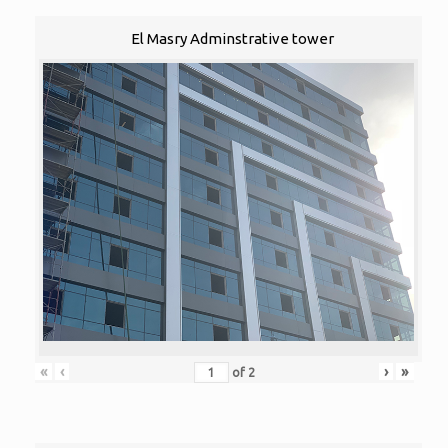
El Masry Adminstrative tower
«
‹
›
»
of
2