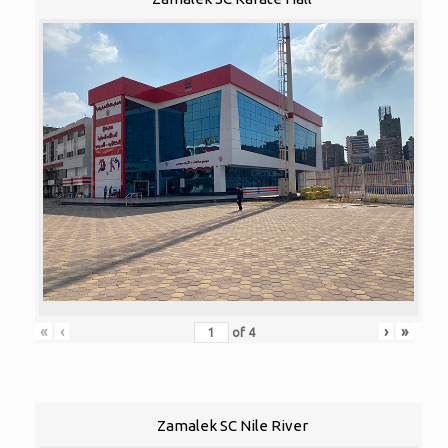
«
‹
›
»
of
4
Zamalek SC Nile River