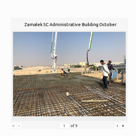
Zamalek SC Administrative Building October
«
‹
›
»
of
9