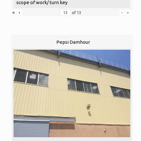
scope of work/ turn key
«
‹
›
»
of
13
Pepsi Damhour