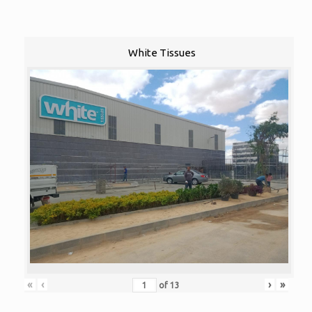
White Tissues
«
‹
›
»
of
13