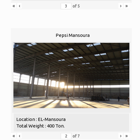
«
‹
›
»
of
5
Pepsi Mansoura
Location : EL-Mansoura
Total Weight : 400 Ton.
«
‹
›
»
of
7