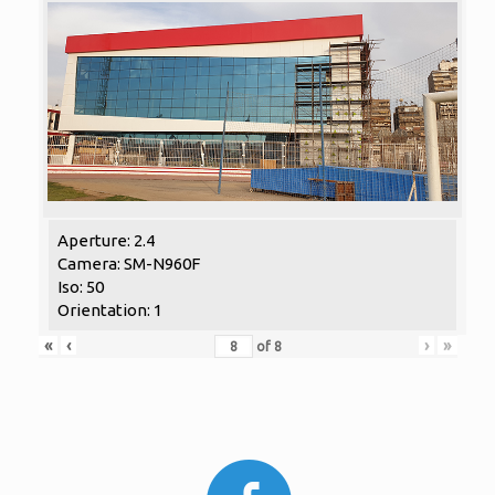
Aperture: 2.4
Camera: SM-N960F
Iso: 50
Orientation: 1
«
‹
›
»
of
8