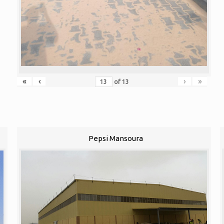
«
‹
›
»
of
13
Pepsi Mansoura