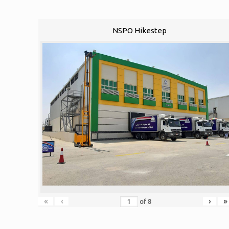
NSPO Hikestep
«
‹
›
»
of
8