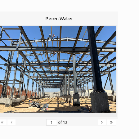
Peren Water
«
‹
›
»
of
13