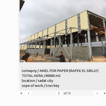
comapny / AMEL FOR PAPER (RAFEK EL SBILLY)
TOTAL AERA /40000 m2
location / sadat city
sope of work / trun key
«
‹
›
»
of
13