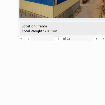
Location : Tanta
Total Weight : 250 Ton.
«
‹
›
»
of
23