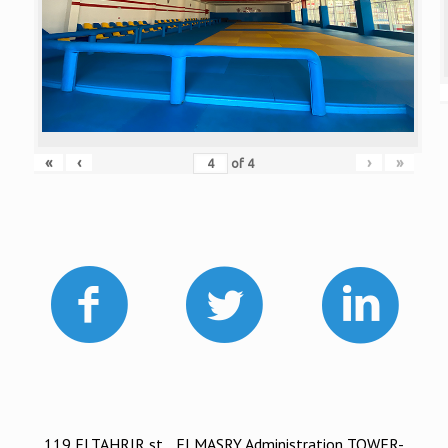
«
‹
›
»
of
4
119 ELTAHRIR st. , ELMASRY Administration TOWER-