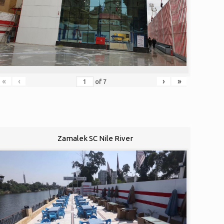
«
‹
›
»
of
7
Zamalek SC Nile River