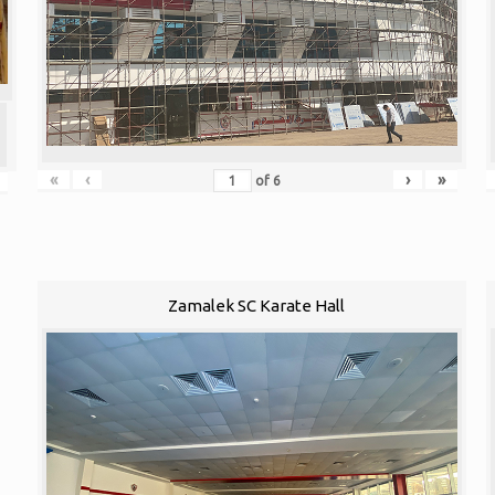
«
‹
›
»
of
6
Zamalek SC Karate Hall