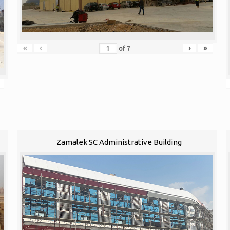
«
‹
›
»
of
7
Zamalek SC Administrative Building