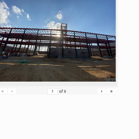
«
‹
›
»
of
6