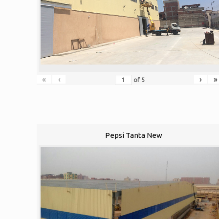
«
‹
›
»
of
5
Pepsi Tanta New