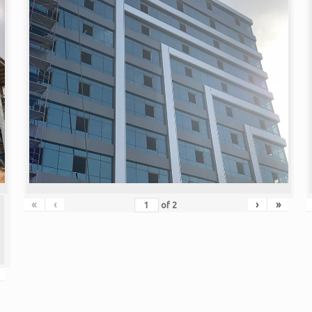
«
‹
›
»
of
2