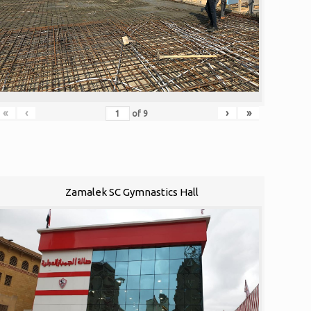
«
‹
›
»
of
9
Zamalek SC Gymnastics Hall