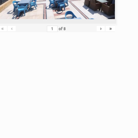
«
‹
›
»
of
8