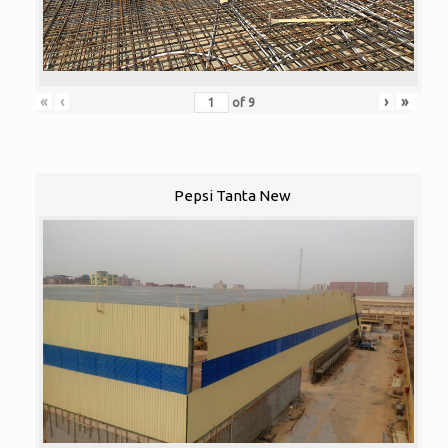
«
‹
›
»
of
9
Pepsi Tanta New