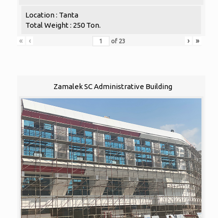
Location : Tanta
Total Weight : 250 Ton.
«
‹
›
»
of
23
Zamalek SC Administrative Building