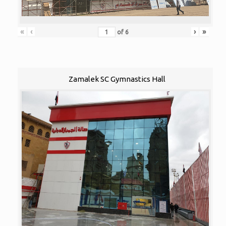
«
‹
›
»
of
6
Zamalek SC Gymnastics Hall