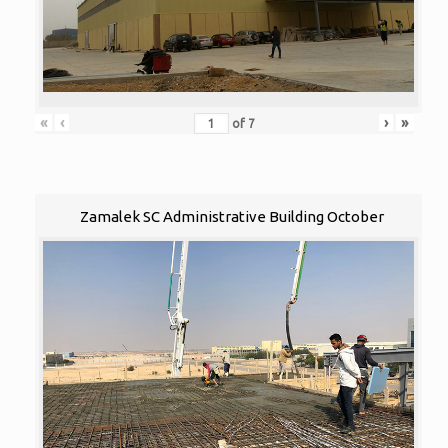
«
‹
›
»
of
7
Zamalek SC Administrative Building October