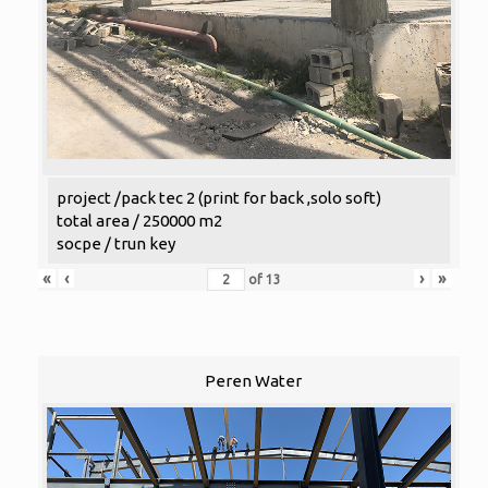
project /pack tec 2 (print for back ,solo soft)
total area / 250000 m2
socpe / trun key
«
‹
›
»
of
13
Peren Water