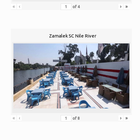
«
‹
›
»
of
4
Zamalek SC Nile River
«
‹
›
»
of
8