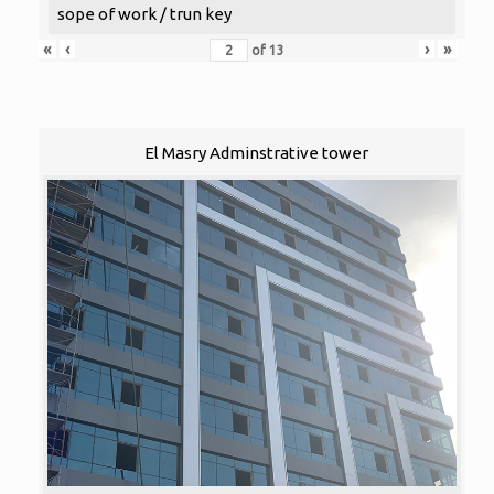
sope of work / trun key
«
‹
›
»
of
13
El Masry Adminstrative tower