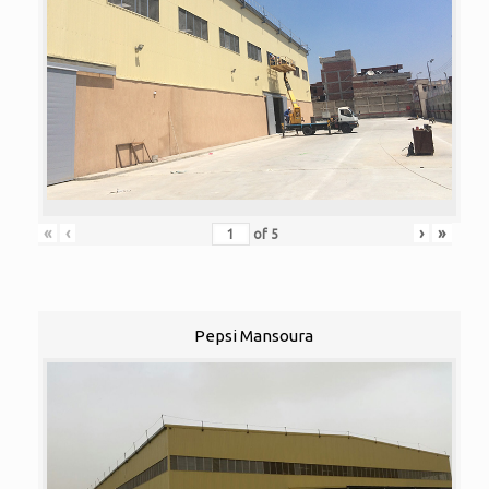
«
‹
›
»
of
5
Pepsi Mansoura