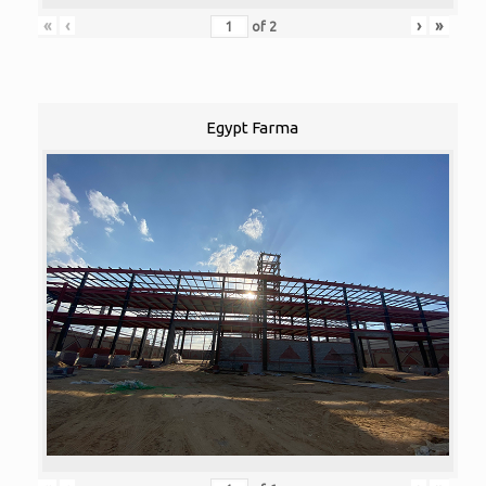
«
‹
›
»
of
2
Egypt Farma