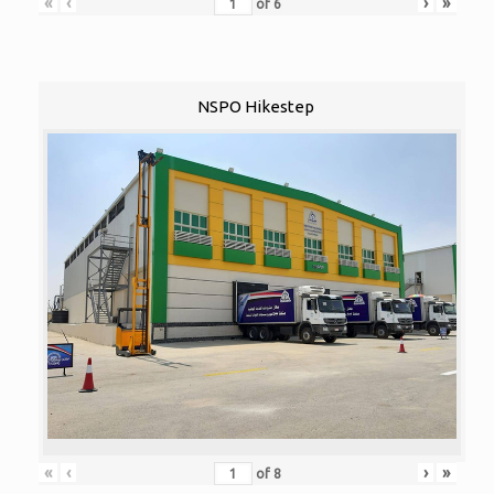
«
‹
›
»
of
6
NSPO Hikestep
«
‹
›
»
of
8