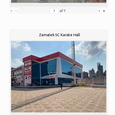
«
‹
›
»
of
7
Zamalek SC Karate Hall