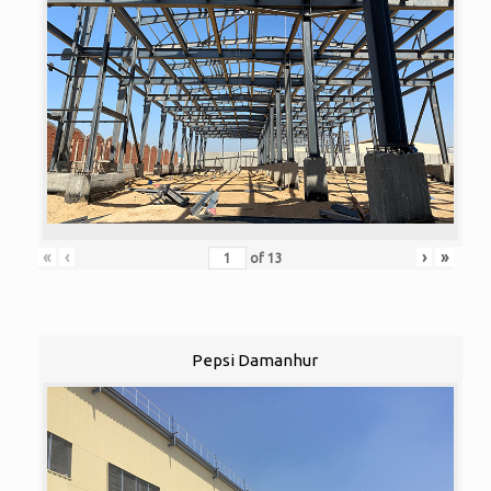
«
‹
›
»
of
13
Pepsi Damanhur