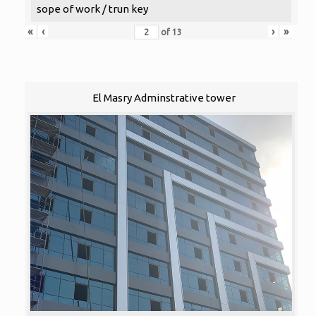
sope of work / trun key
«
‹
›
»
of
13
El Masry Adminstrative tower