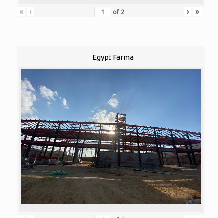
«
‹
›
»
of
2
Egypt Farma