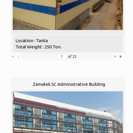
Location : Tanta
Total Weight : 250 Ton.
«
‹
›
»
of
23
Zamalek SC Administrative Building