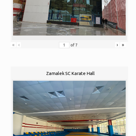
«
‹
›
»
of
7
Zamalek SC Karate Hall