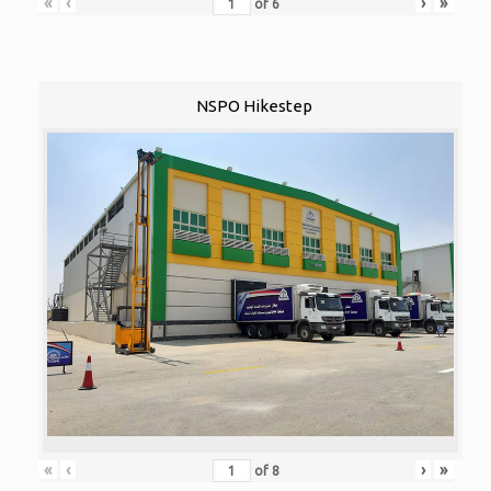
«
‹
›
»
of
6
NSPO Hikestep
«
‹
›
»
of
8