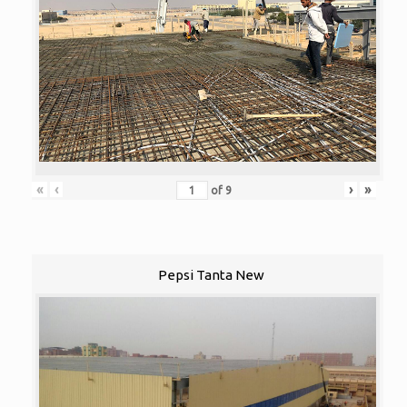
«
‹
›
»
of
9
Pepsi Tanta New