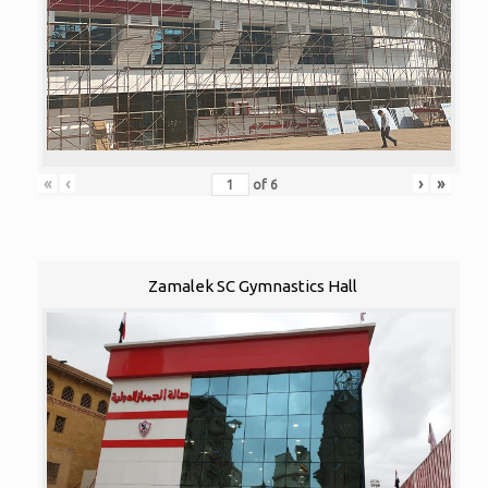
«
‹
›
»
of
6
Zamalek SC Gymnastics Hall