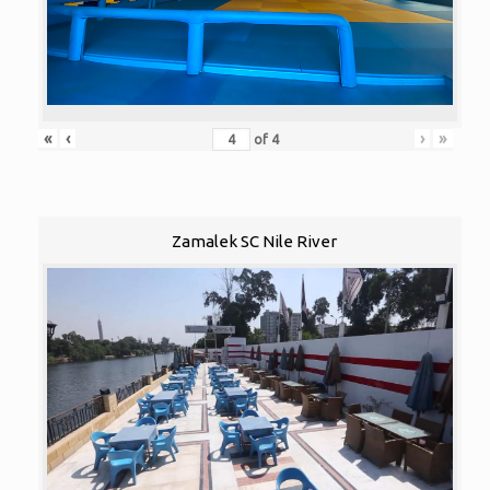
«
‹
›
»
of
4
Zamalek SC Nile River