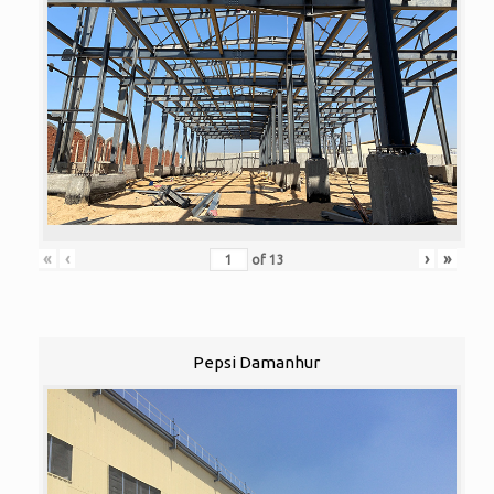
«
‹
›
»
of
13
Pepsi Damanhur