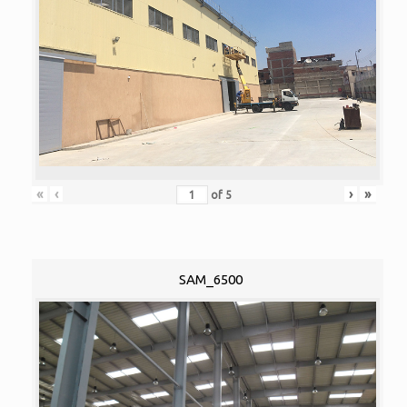
«
‹
›
»
of
5
SAM_6500