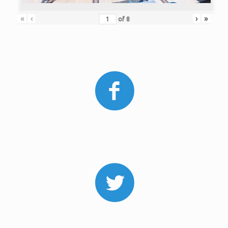
«
‹
›
»
of
8