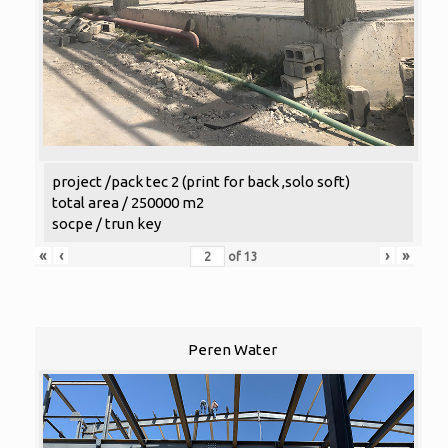
project /pack tec 2 (print for back ,solo soft)
total area / 250000 m2
socpe / trun key
«
‹
›
»
of
13
Peren Water