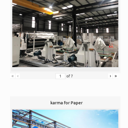
«
‹
›
»
of
7
karma for Paper