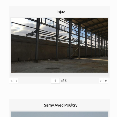
Injaz
«
‹
›
»
of
5
Samy Ayed Poultry