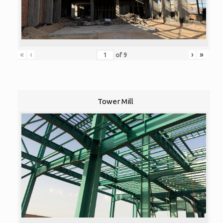
«
‹
›
»
of
9
Tower Mill