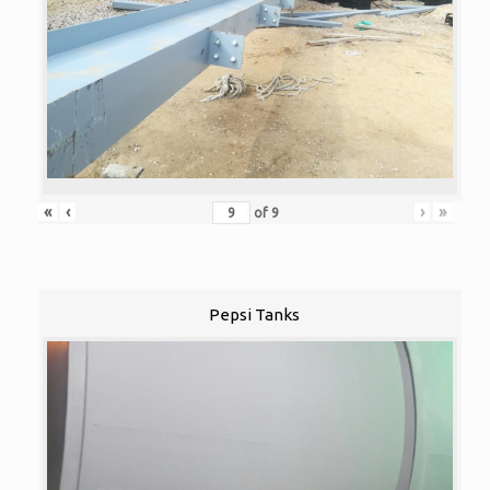
«
‹
›
»
of
9
Pepsi Tanks