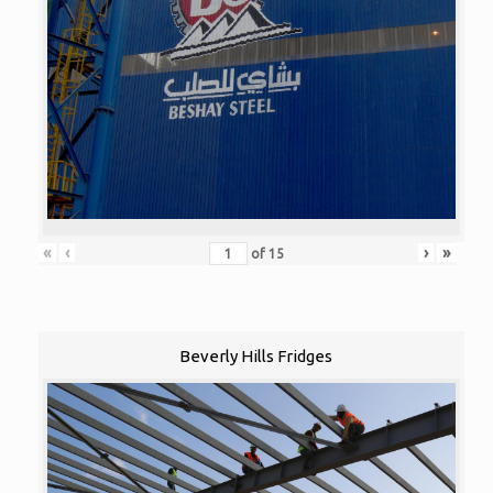
«
‹
›
»
of
15
Beverly Hills Fridges