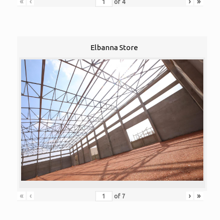
«
‹
›
»
of
4
Elbanna Store
«
‹
›
»
of
7