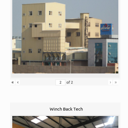
«
‹
›
»
of
2
Winch Back Tech