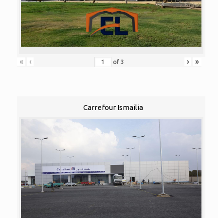
«
‹
›
»
of
3
Carrefour Ismailia