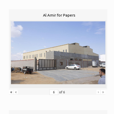
Al Amir for Papers
«
‹
›
»
of
6