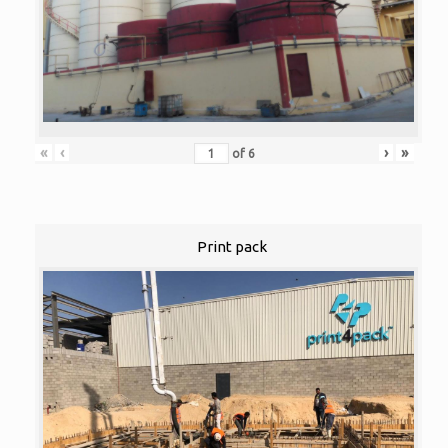
«
‹
›
»
of
6
Print pack