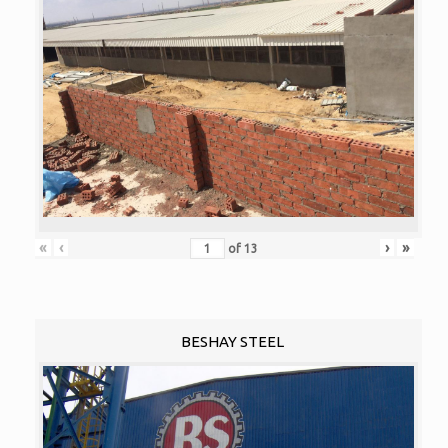
«
‹
›
»
of
13
BESHAY STEEL