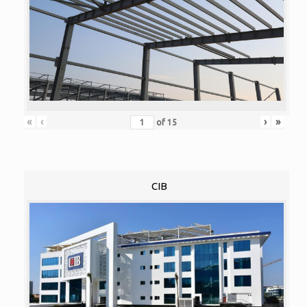
«
‹
›
»
of
15
CIB