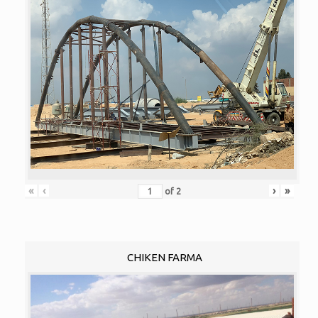
«
‹
›
»
of
2
CHIKEN FARMA