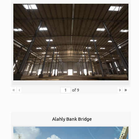
«
‹
›
»
of
9
Alahly Bank Bridge