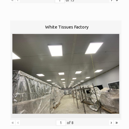
of
13
White Tissues Factory
«
‹
›
»
of
8