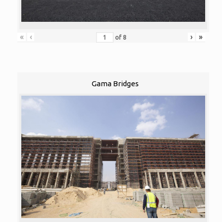
«
‹
›
»
of
8
Gama Bridges