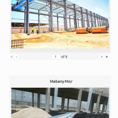
«
‹
›
»
of
8
Mabany Misr