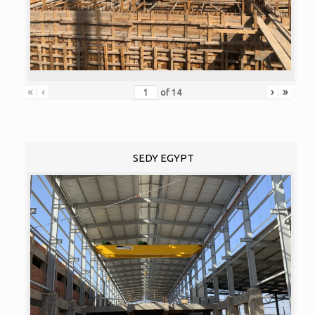
«
‹
›
»
of
14
SEDY EGYPT