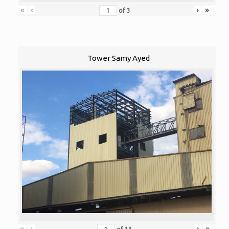
«
‹
›
»
of
3
Tower Samy Ayed
«
‹
›
»