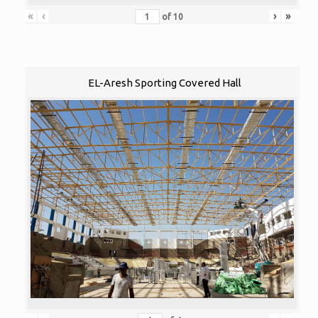
«
‹
›
»
of
10
EL-Aresh Sporting Covered Hall