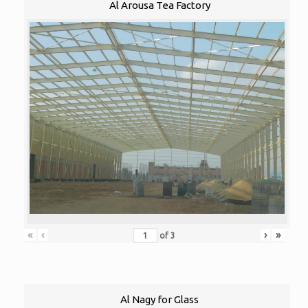
Al Arousa Tea Factory
«
‹
›
»
of
3
Al Nagy for Glass