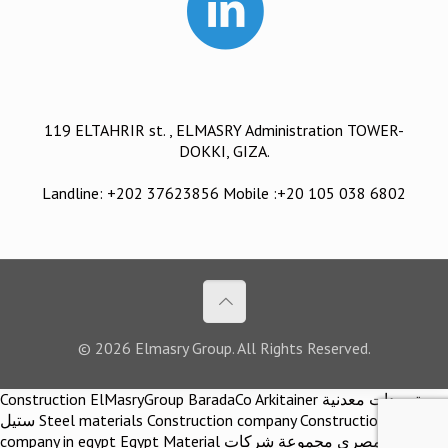
119 ELTAHRIR st. , ELMASRY Administration TOWER-
DOKKI, GIZA.
Landline: +202 37623856 Mobile :+20 105 038 6802
© 2026 Elmasry Group. All Rights Reserved.
Construction ElMasryGroup BaradaCo Arkitainer توريدات معدنية
ستيل Steel materials Construction company Construction
company in egypt Egypt Material اركيتينر المصري مجموعة شركات