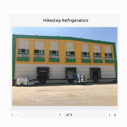
Hikestep Refrigerators
«
‹
›
»
of
9