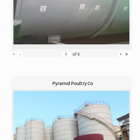
«
‹
›
»
of
6
Pyramid Poultry Co