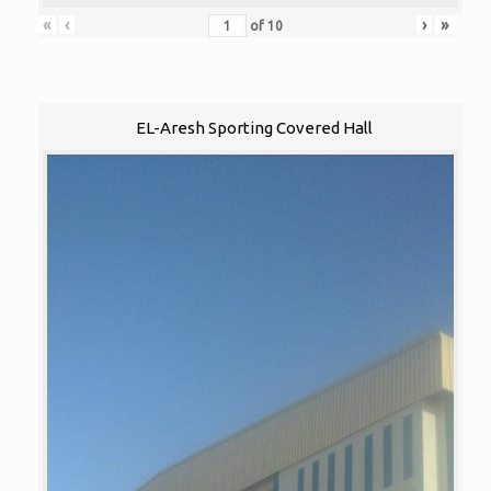
«
‹
›
»
of
10
EL-Aresh Sporting Covered Hall