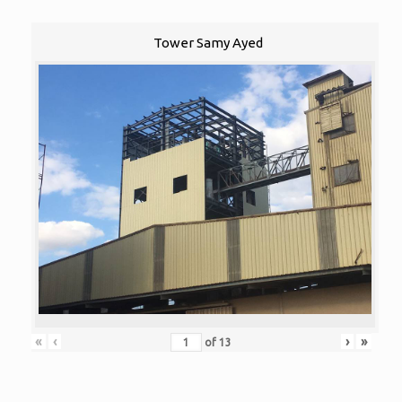
Tower Samy Ayed
«
‹
›
»
of
13