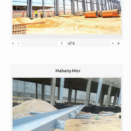
«
‹
›
»
of
8
Mabany Misr