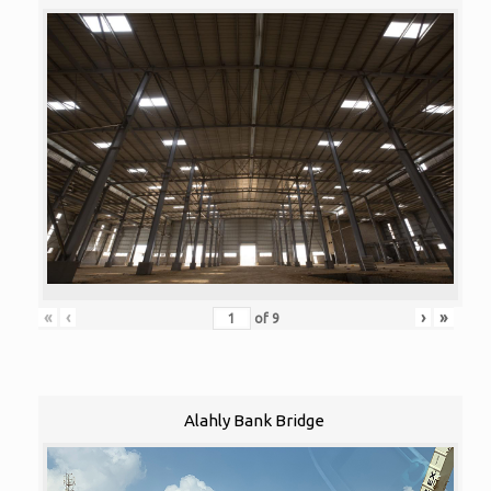
«
‹
›
»
of
9
Alahly Bank Bridge