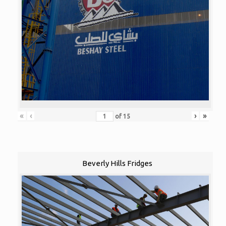
«
‹
›
»
of
15
Beverly Hills Fridges