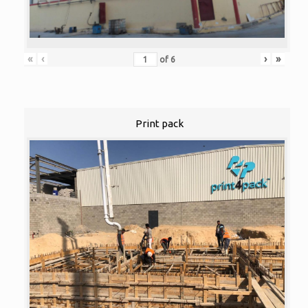
«
‹
›
»
of
6
Print pack