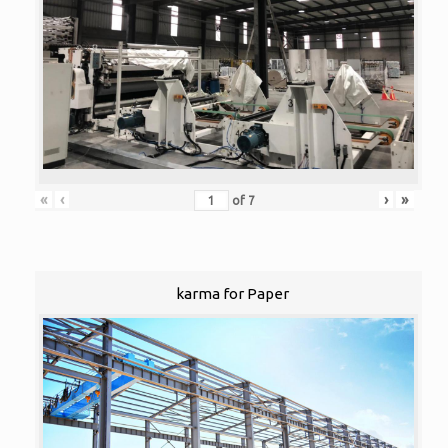
«
‹
›
»
of
7
karma for Paper