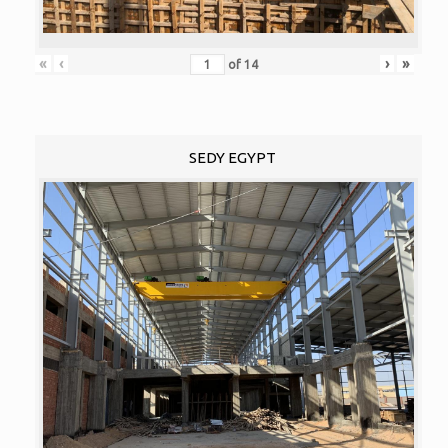
«
‹
›
»
of
14
SEDY EGYPT