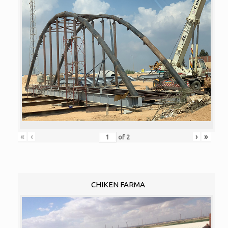
«
‹
›
»
of
2
CHIKEN FARMA