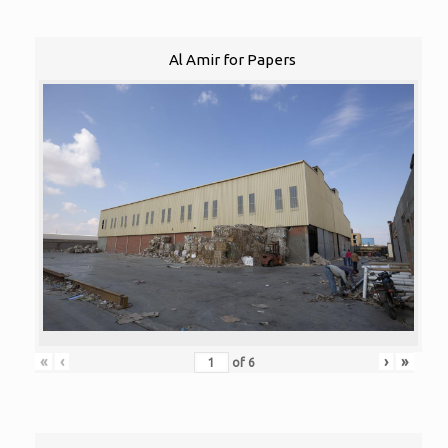
Al Amir for Papers
«
‹
›
»
of
6