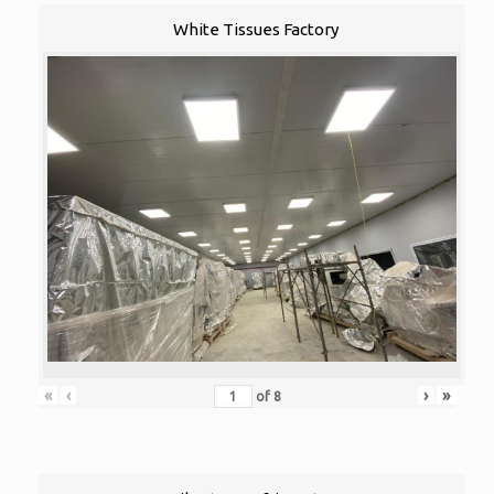
White Tissues Factory
«
‹
›
»
of
8