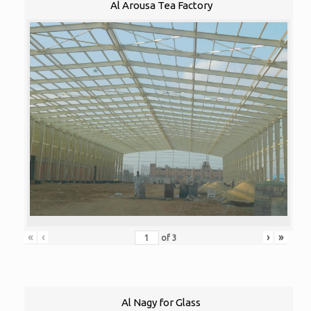
Al Arousa Tea Factory
«
‹
›
»
of
3
Al Nagy for Glass