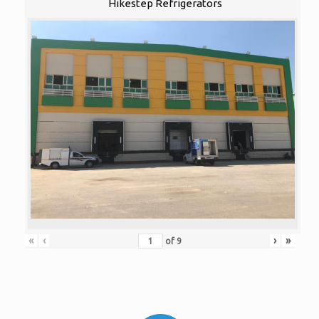
Hikestep Refrigerators
«
‹
›
»
of
9