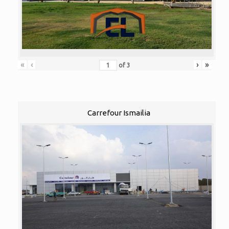
«
‹
›
»
of
3
Carrefour Ismailia