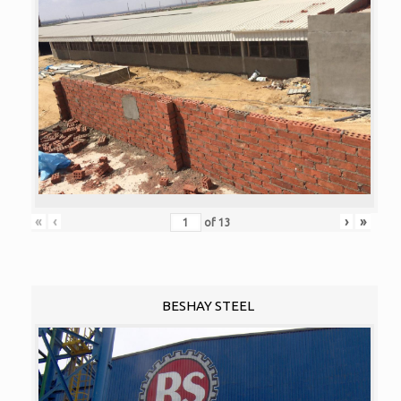
«
‹
›
»
of
13
BESHAY STEEL