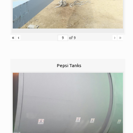
«
‹
›
»
of
9
Pepsi Tanks