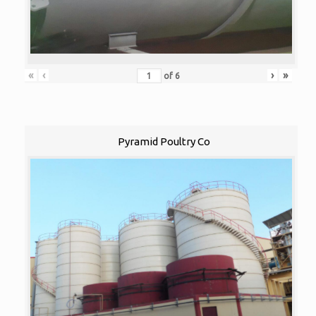
«
‹
›
»
of
6
Pyramid Poultry Co