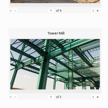
«
‹
›
»
of
9
Tower Mill
«
‹
›
»
of
3