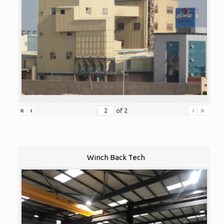
«
‹
›
»
of
2
Winch Back Tech