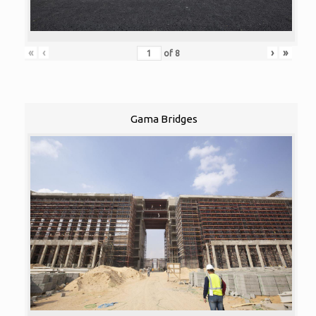
«
‹
›
»
of
8
Gama Bridges