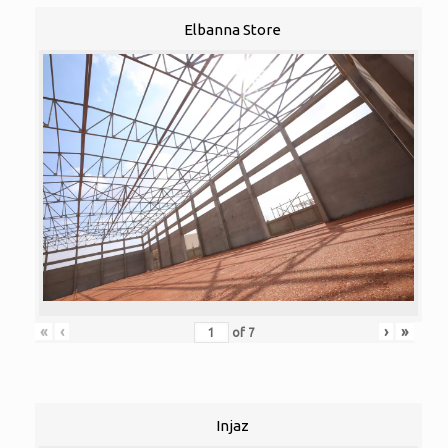
Elbanna Store
«
‹
›
»
of
7
Injaz