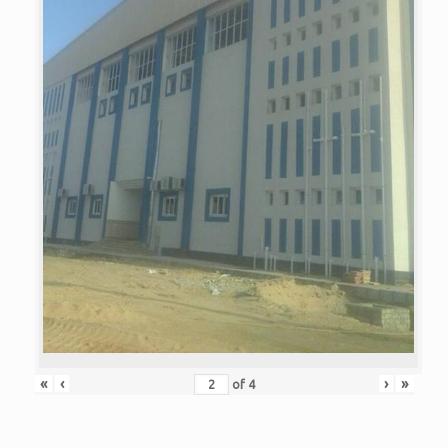
«
‹
›
»
of
4