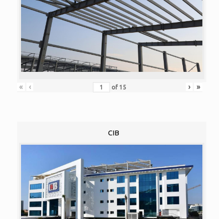
«
‹
›
»
of
15
CIB