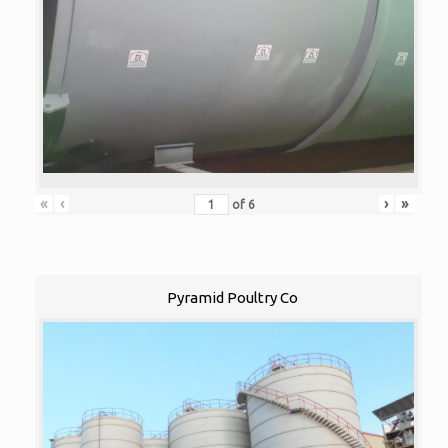
«
‹
›
»
of
6
Pyramid Poultry Co