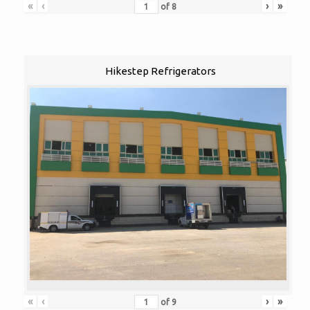
«
‹
›
»
of
8
Hikestep Refrigerators
«
‹
›
»
of
9