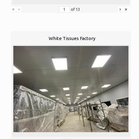
«
‹
›
»
of
13
White Tissues Factory