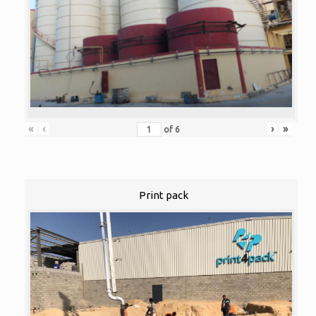
«
‹
›
»
of
6
Print pack