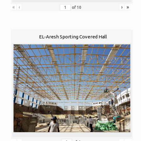
«
‹
›
»
of
10
EL-Aresh Sporting Covered Hall