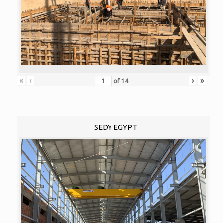
«
‹
›
»
of
14
SEDY EGYPT