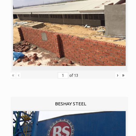
«
‹
›
»
of
13
BESHAY STEEL