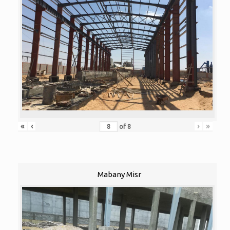
«
‹
›
»
of
8
Mabany Misr