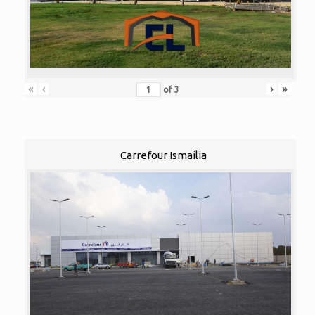
«
‹
›
»
of
3
Carrefour Ismailia