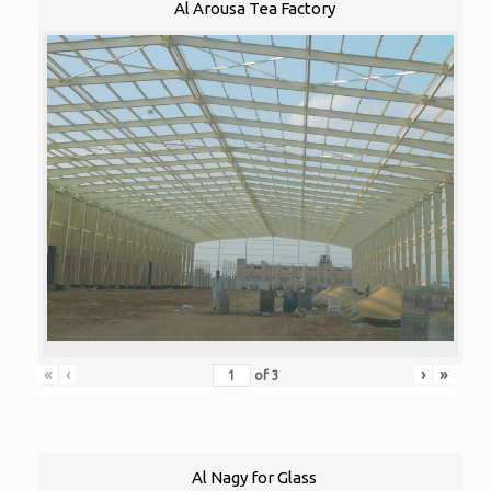
Al Arousa Tea Factory
«
‹
›
»
of
3
Al Nagy for Glass