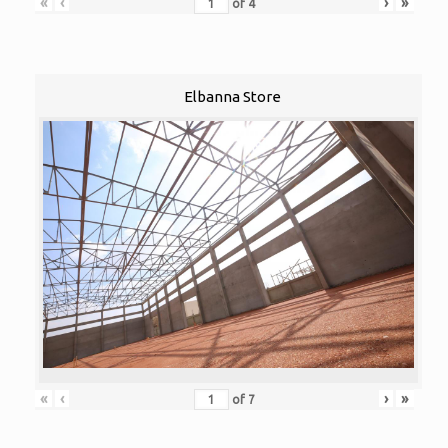
«
‹
›
»
of
4
Elbanna Store
«
‹
›
»
of
7