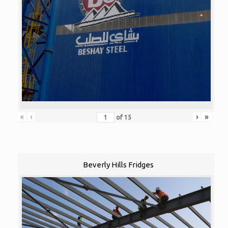
«
‹
›
»
of
15
Beverly Hills Fridges