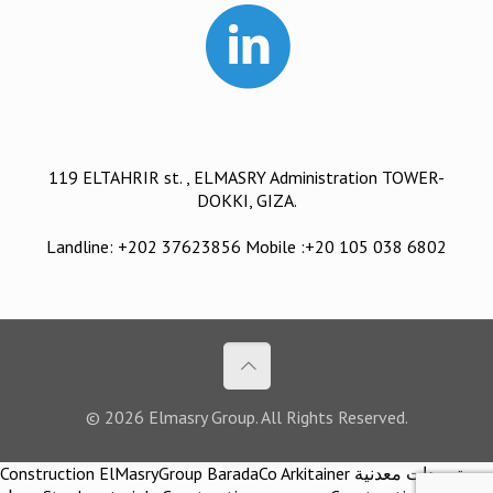
119 ELTAHRIR st. , ELMASRY Administration TOWER-
DOKKI, GIZA.
Landline: +202 37623856 Mobile :+20 105 038 6802
© 2026 Elmasry Group. All Rights Reserved.
Construction ElMasryGroup BaradaCo Arkitainer توريدات معدنية