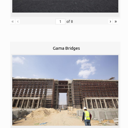
«
‹
›
»
of
8
Gama Bridges