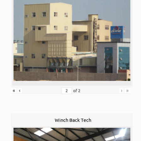
«
‹
›
»
of
2
Winch Back Tech