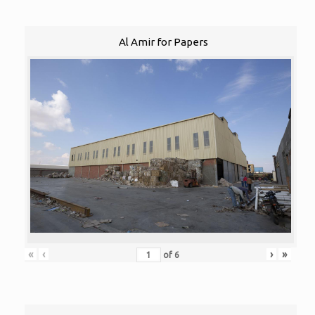
Al Amir for Papers
«
‹
›
»
of
6