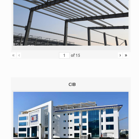
«
‹
›
»
of
15
CIB