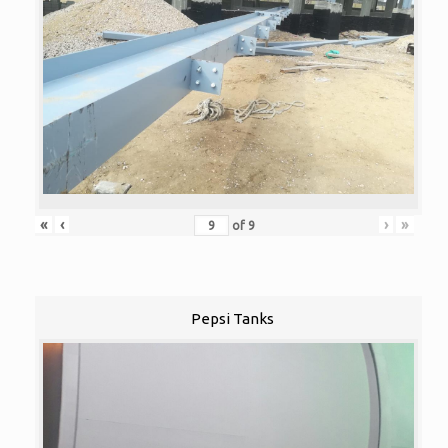
«
‹
›
»
of
9
Pepsi Tanks