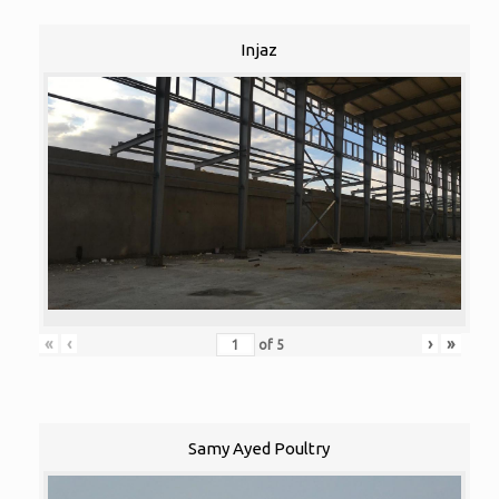
Injaz
«
‹
›
»
of
5
Samy Ayed Poultry