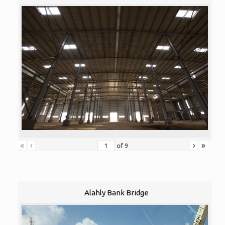
«
‹
›
»
of
9
Alahly Bank Bridge