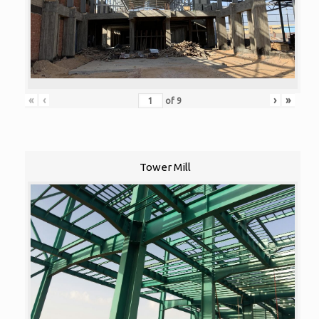
«
‹
›
»
of
9
Tower Mill