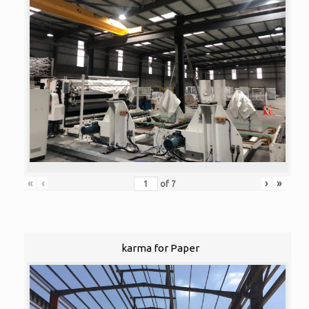
«
‹
›
»
of
7
karma for Paper