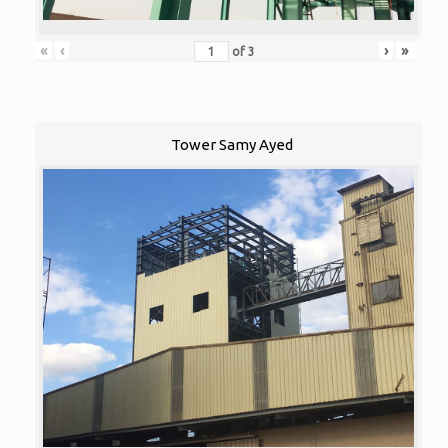
«
‹
›
»
of
3
Tower Samy Ayed