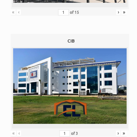
«
‹
›
»
of
15
CIB
«
‹
›
»
of
3