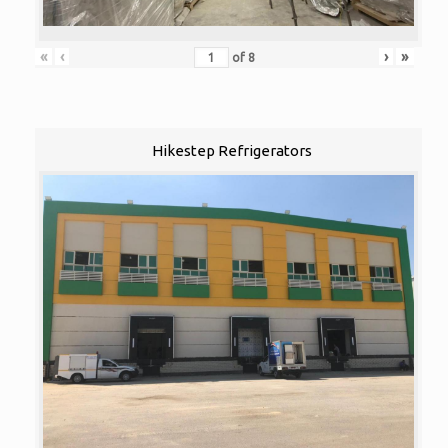
«
‹
›
»
of
8
Hikestep Refrigerators