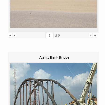
«
‹
›
»
of
9
Alahly Bank Bridge