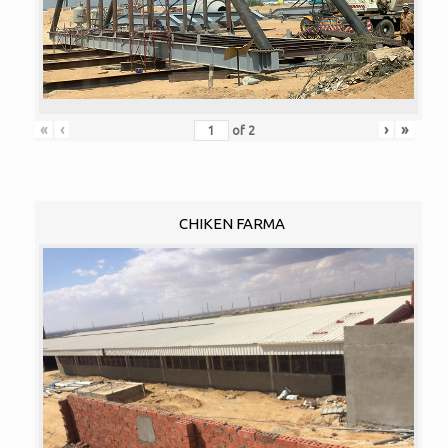
«
‹
›
»
of
2
CHIKEN FARMA