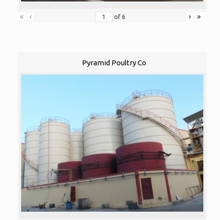
«
‹
›
»
of
6
Pyramid Poultry Co