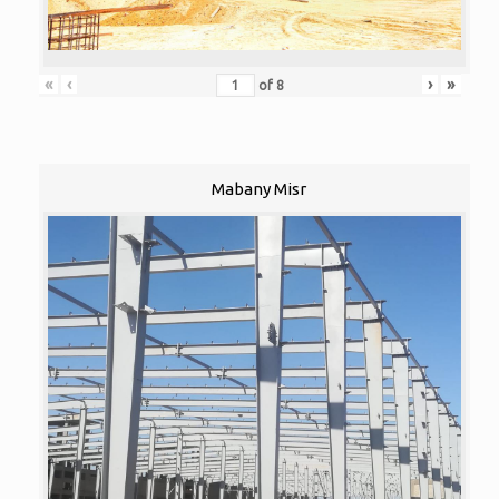
«
‹
›
»
of
8
Mabany Misr