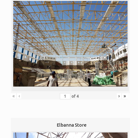
«
‹
›
»
of
4
Elbanna Store