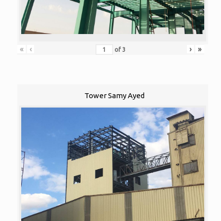
«
‹
›
»
of
3
Tower Samy Ayed