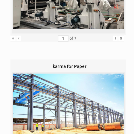
«
‹
›
»
of
7
karma for Paper