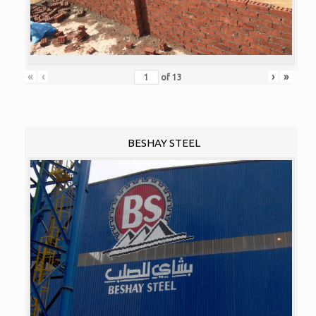
«
‹
›
»
of
13
BESHAY STEEL