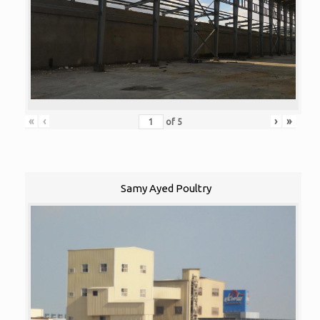
«
‹
›
»
of
5
Samy Ayed Poultry