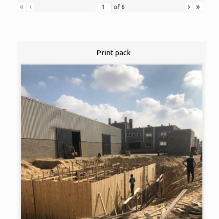
«
‹
›
»
of
6
Print pack