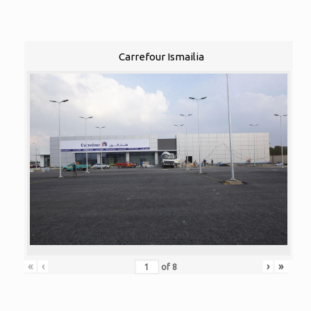
Carrefour Ismailia
«
‹
›
»
of
8