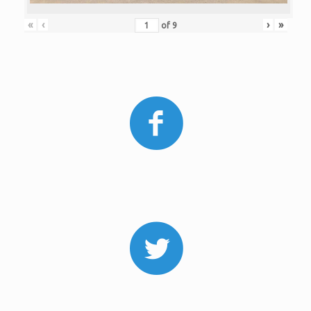
«
‹
›
»
of
9