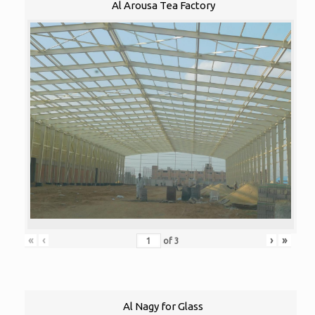
Al Arousa Tea Factory
«
‹
›
»
of
3
Al Nagy for Glass