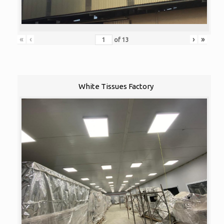
«
‹
›
»
of
13
White Tissues Factory