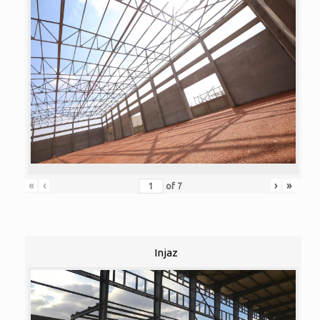
«
‹
›
»
of
7
Injaz