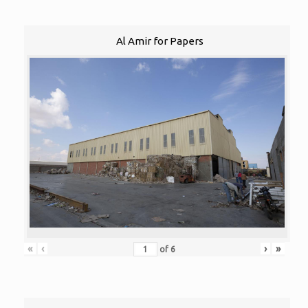
Al Amir for Papers
«
‹
›
»
of
6