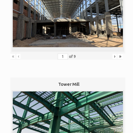
«
‹
›
»
of
9
Tower Mill