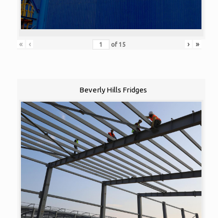
«
‹
›
»
of
15
Beverly Hills Fridges