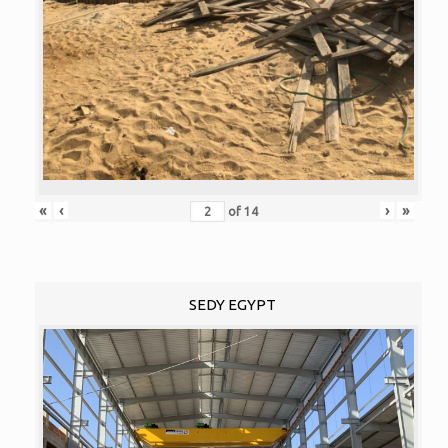
«
‹
›
»
of
14
SEDY EGYPT