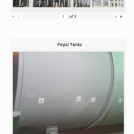
«
‹
›
»
of
9
Pepsi Tanks