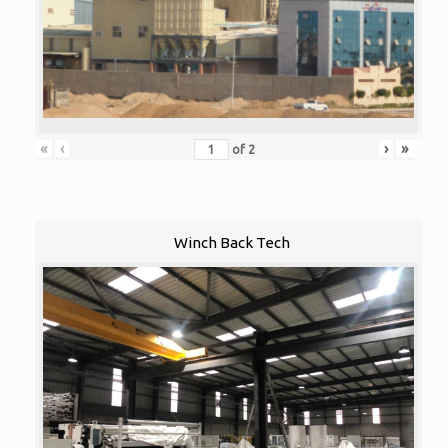
«
‹
›
»
of
2
Winch Back Tech