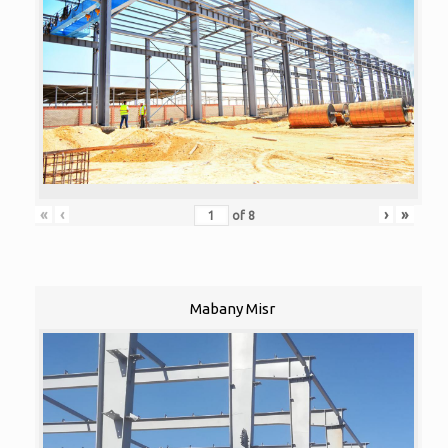
«
‹
›
»
of
8
Mabany Misr