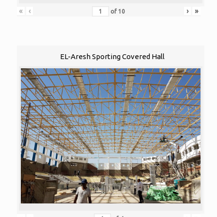
«
‹
›
»
of
10
EL-Aresh Sporting Covered Hall