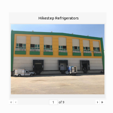
Hikestep Refrigerators
«
‹
›
»
of
9