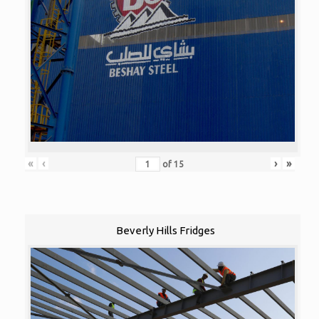
«
‹
›
»
of
15
Beverly Hills Fridges