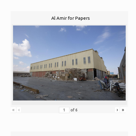
Al Amir for Papers
«
‹
›
»
of
6