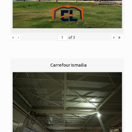
«
‹
›
»
of
3
Carrefour Ismailia