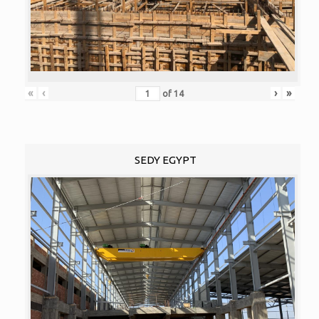
«
‹
›
»
of
14
SEDY EGYPT