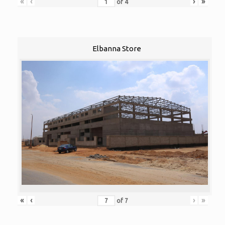
«
‹
›
»
of
4
Elbanna Store
«
‹
›
»
of
7