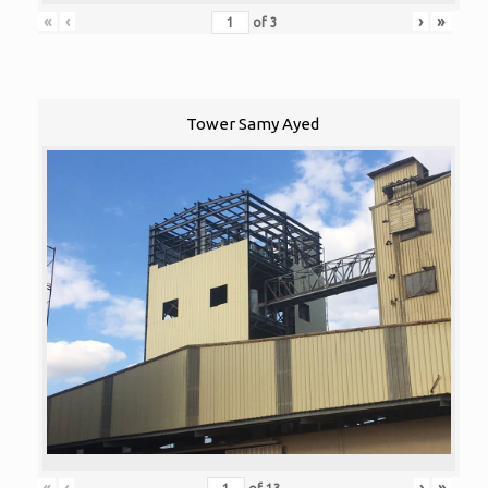
«
‹
›
»
of
3
Tower Samy Ayed
«
‹
›
»