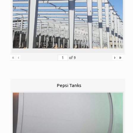
«
‹
›
»
of
9
Pepsi Tanks