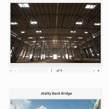
«
‹
›
»
of
9
Alahly Bank Bridge