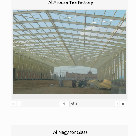
Al Arousa Tea Factory
«
‹
›
»
of
3
Al Nagy for Glass