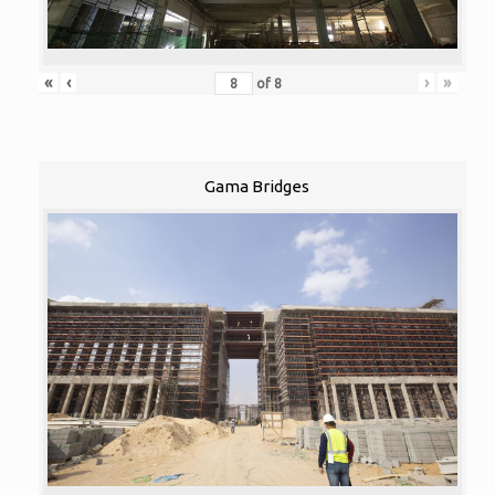
«
‹
›
»
of
8
Gama Bridges