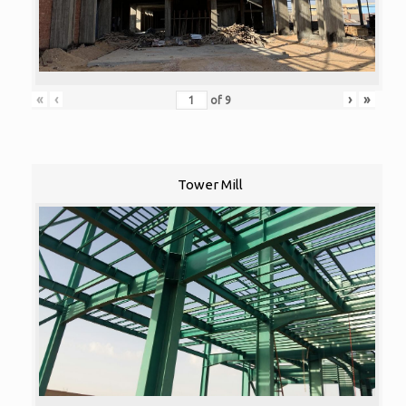
«
‹
›
»
of
9
Tower Mill