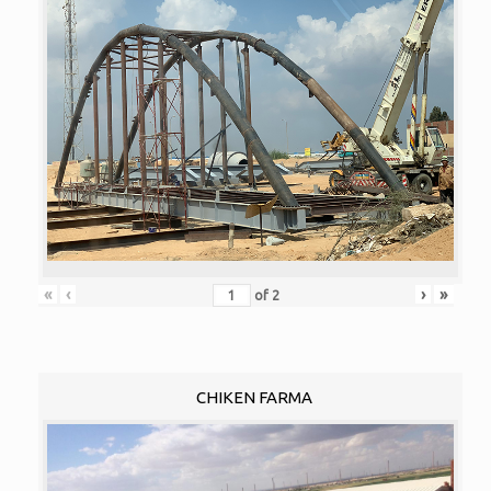
«
‹
›
»
of
2
CHIKEN FARMA