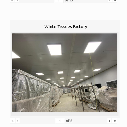
of
13
White Tissues Factory
«
‹
›
»
of
8