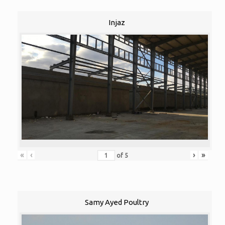
Injaz
«
‹
›
»
of
5
Samy Ayed Poultry