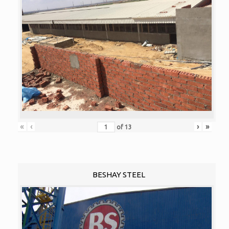
«
‹
›
»
of
13
BESHAY STEEL