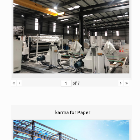
«
‹
›
»
of
7
karma for Paper