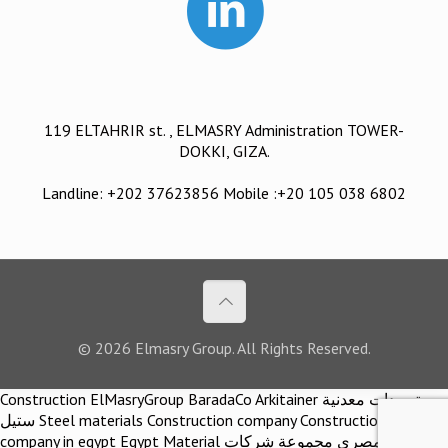
119 ELTAHRIR st. , ELMASRY Administration TOWER-
DOKKI, GIZA.
Landline: +202 37623856 Mobile :+20 105 038 6802
© 2026 Elmasry Group. All Rights Reserved.
Construction ElMasryGroup BaradaCo Arkitainer توريدات معدنية
ستيل Steel materials Construction company Construction
company in egypt Egypt Material اركيتينر المصري مجموعة شركات