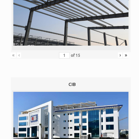
«
‹
›
»
of
15
CIB