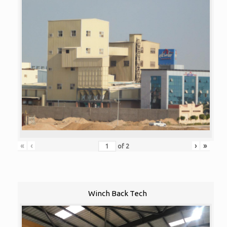
«
‹
›
»
of
2
Winch Back Tech