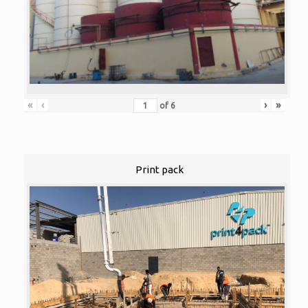
«
‹
›
»
of
6
Print pack