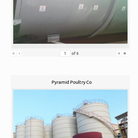
«
‹
›
»
of
6
Pyramid Poultry Co