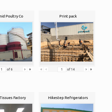
id Poultry Co
Print pack
«
‹
›
»
›
»
of
14
of
6
Tissues Factory
Hikestep Refrigerators