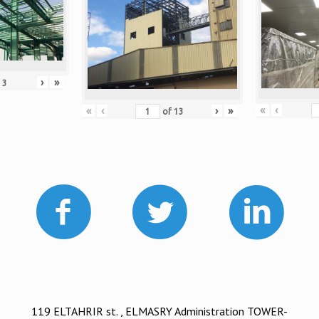
›
»
f
3
«
‹
«
‹
›
»
of
13
119 ELTAHRIR st. , ELMASRY Administration TOWER-