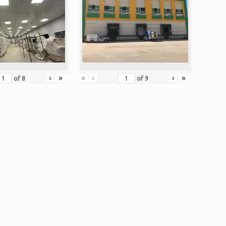
›
»
«
‹
›
»
of
8
of
9