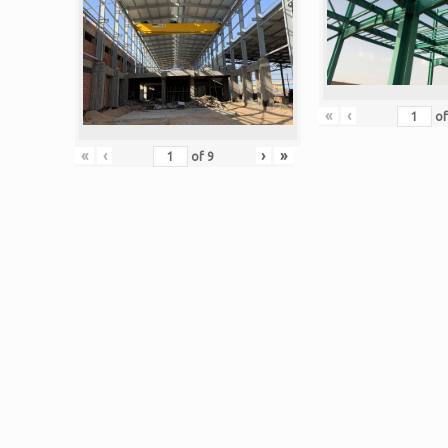
«
‹
o
«
‹
›
»
of
9