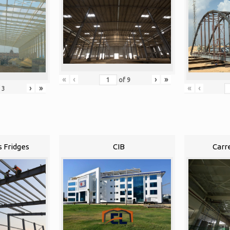
«
‹
›
»
of
9
«
‹
›
»
f
3
s Fridges
CIB
Carr