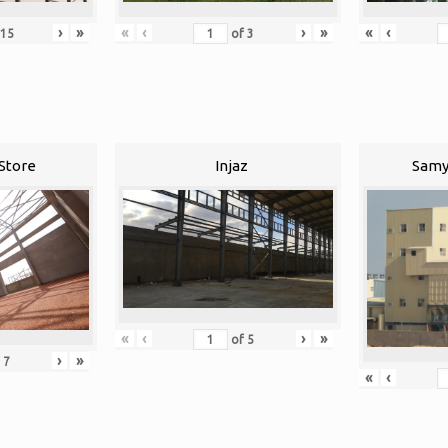
›
»
«
‹
›
»
«
‹
15
of
3
Store
Injaz
Samy
«
‹
›
»
of
5
›
»
f
7
«
‹