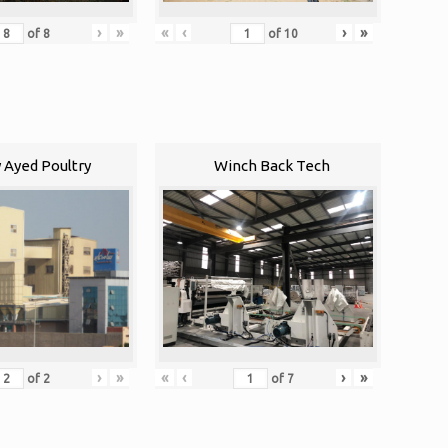
›
»
«
‹
›
»
of
8
of
10
 Ayed Poultry
Winch Back Tech
«
‹
›
»
›
»
of
7
of
2