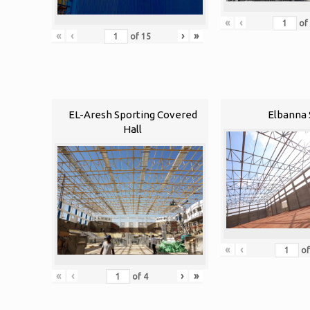
«
‹
of
«
‹
›
»
of
15
EL-Aresh Sporting Covered
Elbanna 
Hall
«
‹
o
«
‹
›
»
of
4