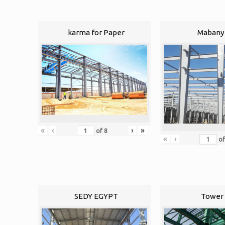
karma for Paper
Mabany 
«
‹
›
»
of
8
«
‹
o
SEDY EGYPT
Tower 