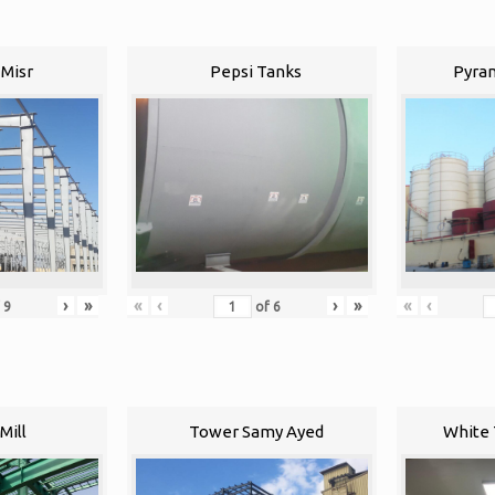
Misr
Pepsi Tanks
Pyram
›
»
«
‹
›
»
«
‹
f
9
of
6
Mill
Tower Samy Ayed
White 