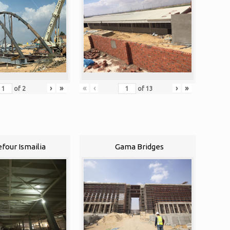
›
»
«
‹
›
»
of
2
of
13
efour Ismailia
Gama Bridges