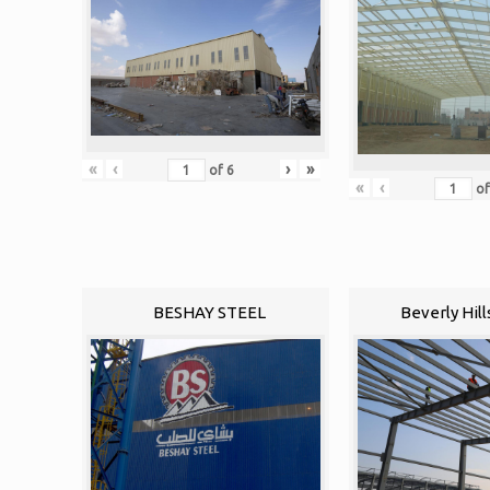
«
‹
›
»
of
6
«
‹
o
BESHAY STEEL
Beverly Hill