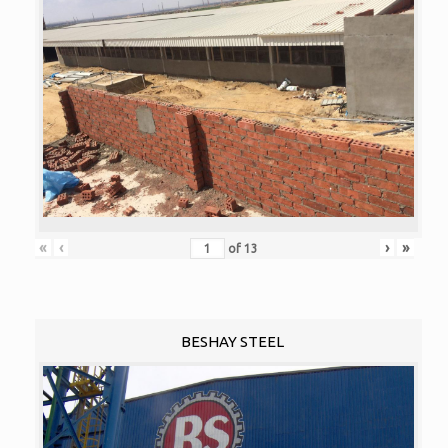
«
‹
›
»
of
13
BESHAY STEEL