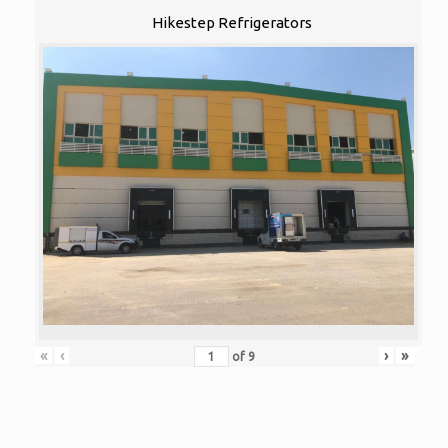
Hikestep Refrigerators
«
‹
›
»
of
9