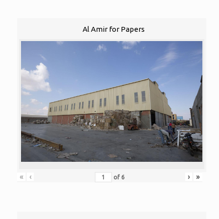
Al Amir for Papers
«
‹
›
»
of
6