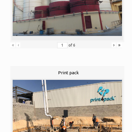
«
‹
›
»
of
6
Print pack