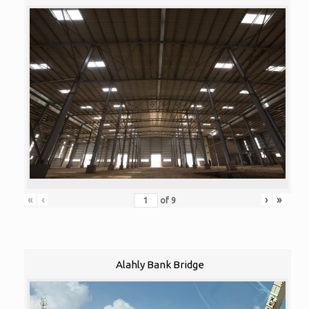
«
‹
›
»
of
9
Alahly Bank Bridge