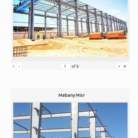
«
‹
›
»
of
8
Mabany Misr