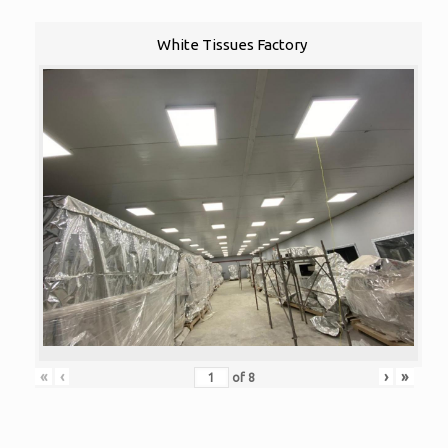
White Tissues Factory
«
‹
›
»
of
8