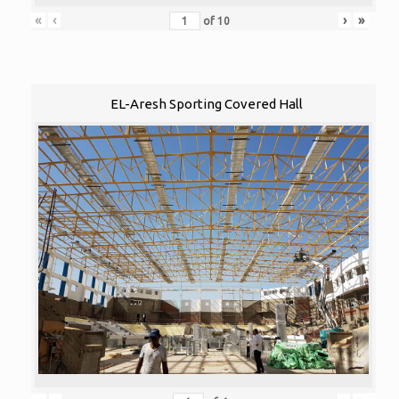
«
‹
›
»
of
10
EL-Aresh Sporting Covered Hall