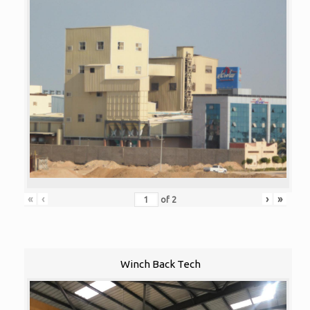
«
‹
›
»
of
2
Winch Back Tech