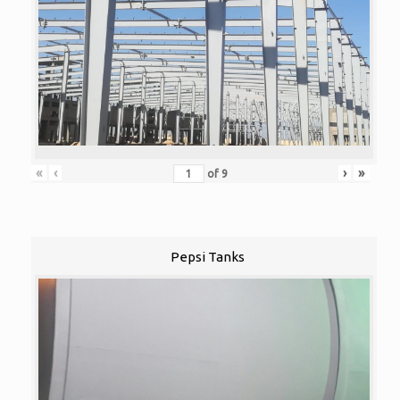
«
‹
›
»
of
9
Pepsi Tanks