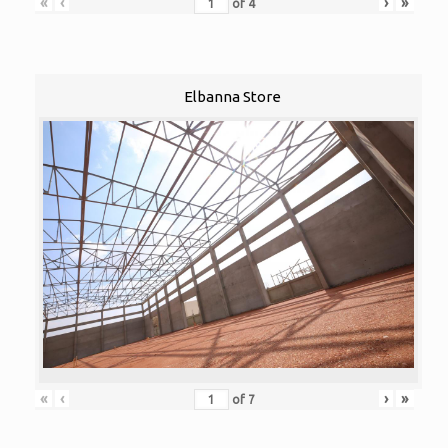
«
‹
›
»
of
4
Elbanna Store
«
‹
›
»
of
7