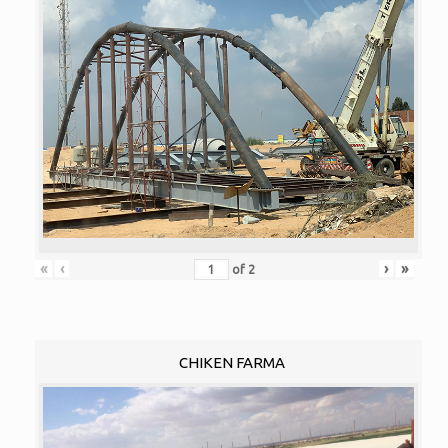
«
‹
›
»
of
2
CHIKEN FARMA