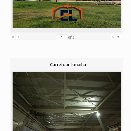
«
‹
›
»
of
3
Carrefour Ismailia