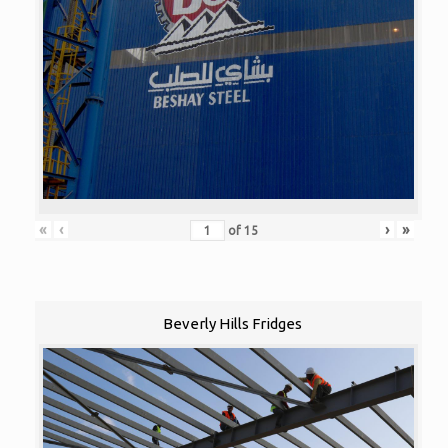
«
‹
›
»
of
15
Beverly Hills Fridges