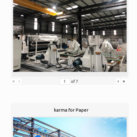
«
‹
›
»
of
7
karma for Paper