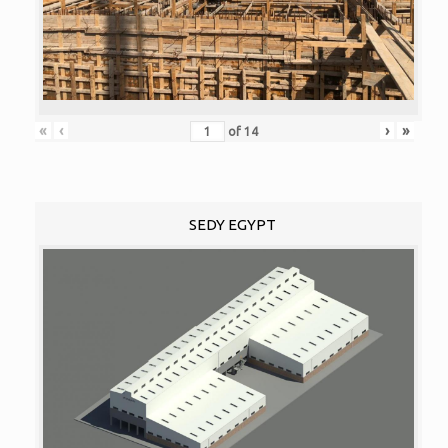
«
‹
›
»
of
14
SEDY EGYPT