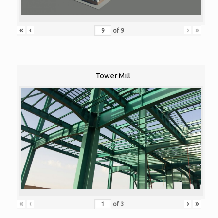
«
‹
›
»
of
9
Tower Mill
«
‹
›
»
of
3