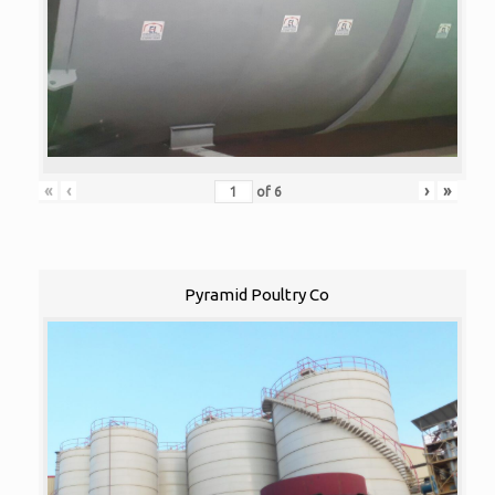
«
‹
›
»
of
6
Pyramid Poultry Co