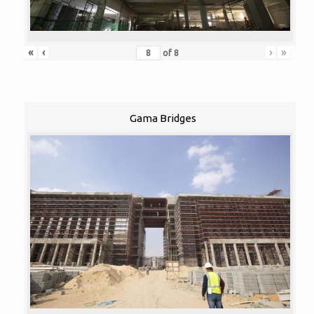
«
‹
›
»
of
8
Gama Bridges