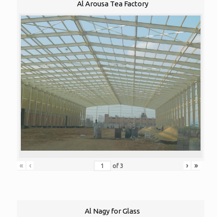
Al Arousa Tea Factory
«
‹
›
»
of
3
Al Nagy for Glass