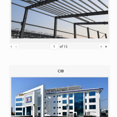
«
‹
›
»
of
15
CIB