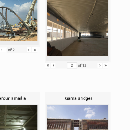
›
»
of
2
«
‹
›
»
of
13
efour Ismailia
Gama Bridges