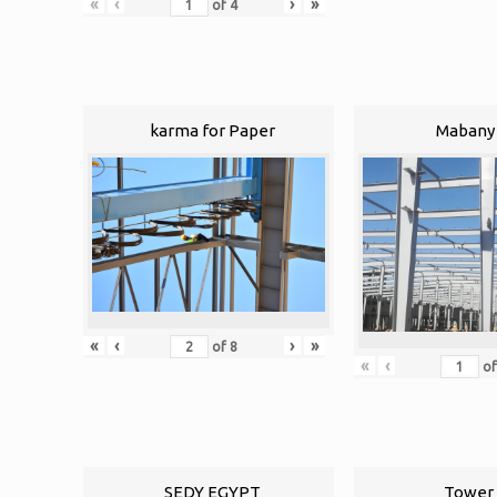
«
‹
›
»
of
4
karma for Paper
Mabany 
«
‹
›
»
of
8
«
‹
o
SEDY EGYPT
Tower 