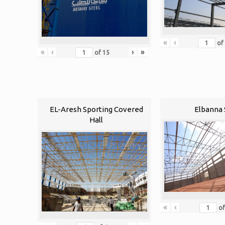
«
‹
of
«
‹
›
»
of
15
EL-Aresh Sporting Covered
Elbanna 
Hall
«
‹
o