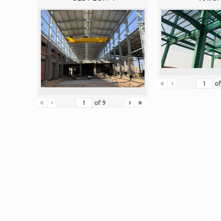
«
‹
o
«
‹
›
»
of
9