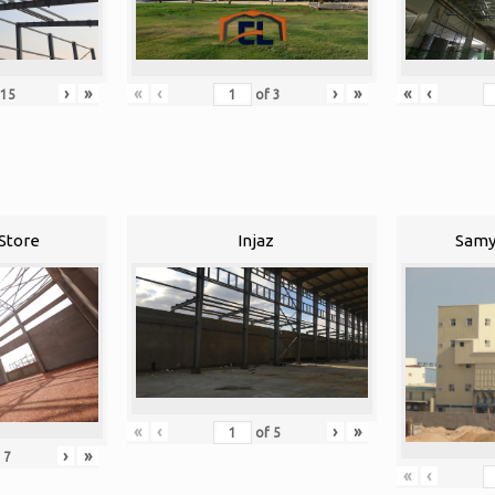
›
»
«
‹
›
»
«
‹
15
of
3
Store
Injaz
Samy
«
‹
›
»
of
5
›
»
f
7
«
‹