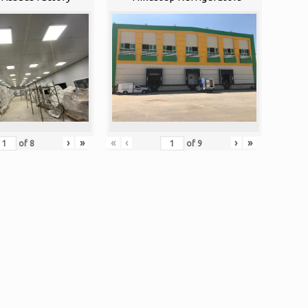
›
»
«
‹
›
»
of
8
of
9