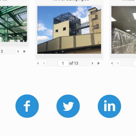
›
»
f
3
«
‹
«
‹
›
»
of
13