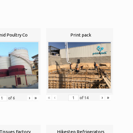
id Poultry Co
Print pack
«
‹
›
»
›
»
of
14
of
6
Tissues Factory
Hikestep Refrigerators