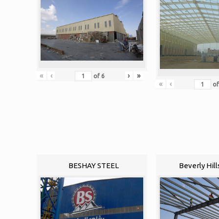
«
‹
›
»
of
6
«
‹
o
BESHAY STEEL
Beverly Hill