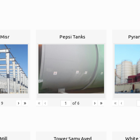
Misr
Pepsi Tanks
Pyram
›
»
«
‹
›
»
«
‹
f
9
of
6
Mill
Tower Samy Ayed
White 