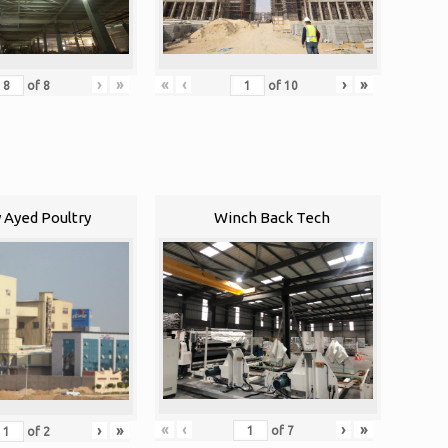
›
»
«
‹
›
»
of
8
of
10
 Ayed Poultry
Winch Back Tech
«
‹
›
»
›
»
of
7
of
2