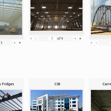
«
‹
›
»
of
9
«
‹
›
»
f
3
s Fridges
CIB
Carr