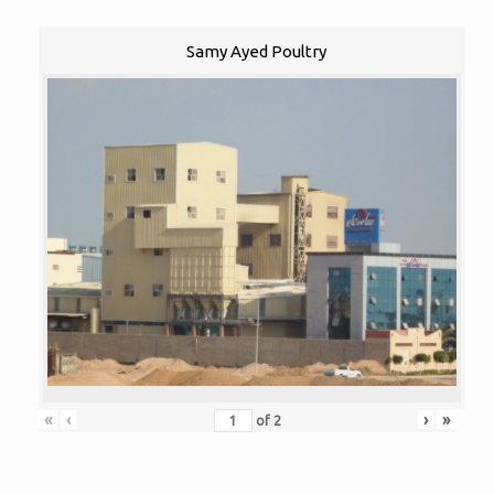
Samy Ayed Poultry
«
‹
›
»
of
2