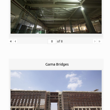
«
‹
›
»
of
8
Gama Bridges