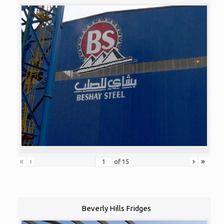
«
‹
›
»
of
15
Beverly Hills Fridges