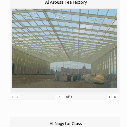
Al Arousa Tea Factory
«
‹
›
»
of
3
Al Nagy for Glass