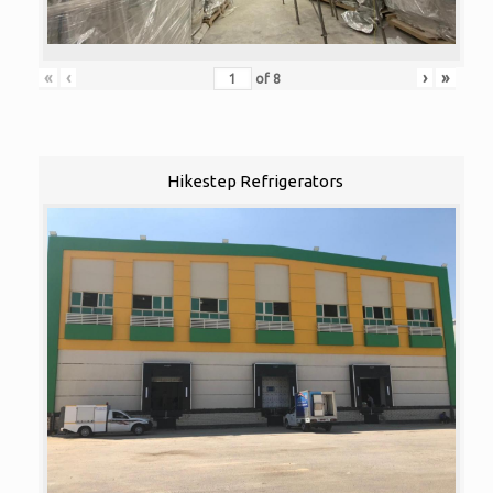
«
‹
›
»
of
8
Hikestep Refrigerators