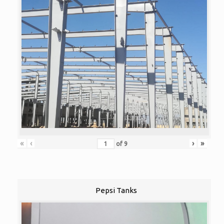
«
‹
›
»
of
9
Pepsi Tanks