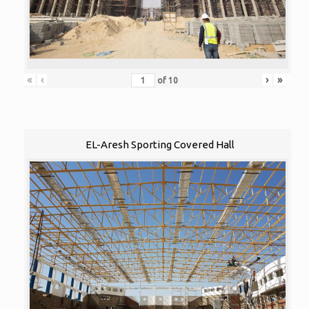
«
‹
›
»
of
10
EL-Aresh Sporting Covered Hall