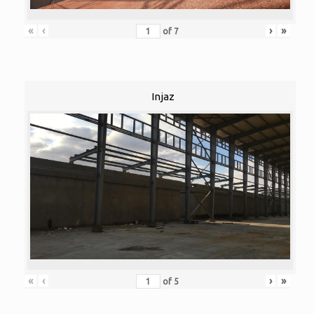
«
‹
›
»
of
7
Injaz
«
‹
›
»
of
5