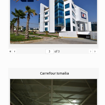
«
‹
›
»
of
3
Carrefour Ismailia