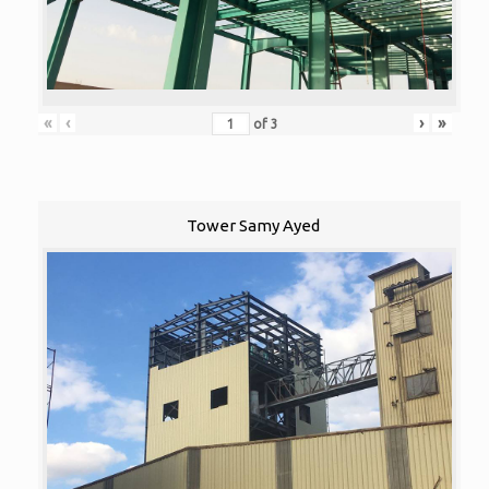
«
‹
›
»
of
3
Tower Samy Ayed