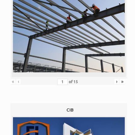
«
‹
›
»
of
15
CIB