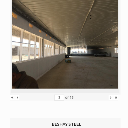
«
‹
›
»
of
13
BESHAY STEEL