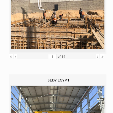
«
‹
›
»
of
14
SEDY EGYPT