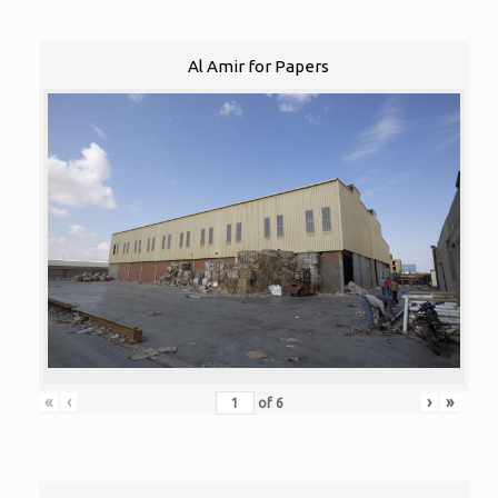
Al Amir for Papers
«
‹
›
»
of
6