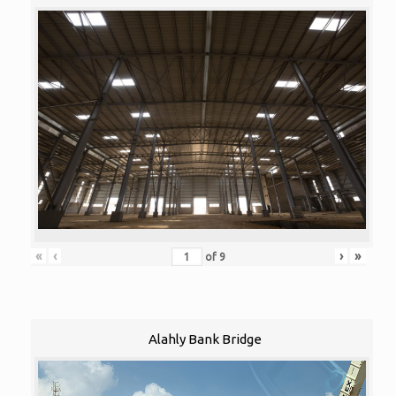
«
‹
›
»
of
9
Alahly Bank Bridge