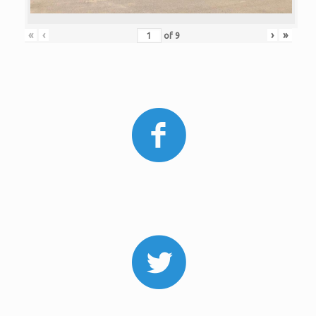
«
‹
›
»
of
9