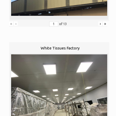
«
‹
›
»
of
13
White Tissues Factory