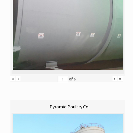
«
‹
›
»
of
6
Pyramid Poultry Co