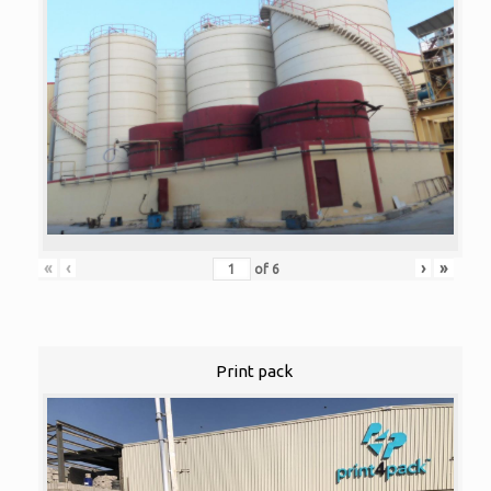
«
‹
›
»
of
6
Print pack