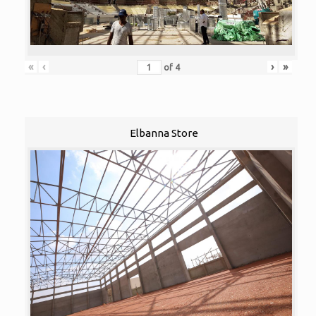
«
‹
›
»
of
4
Elbanna Store