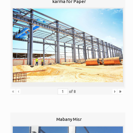
karma for Paper
«
‹
›
»
of
8
Mabany Misr