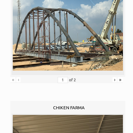
«
‹
›
»
of
2
CHIKEN FARMA