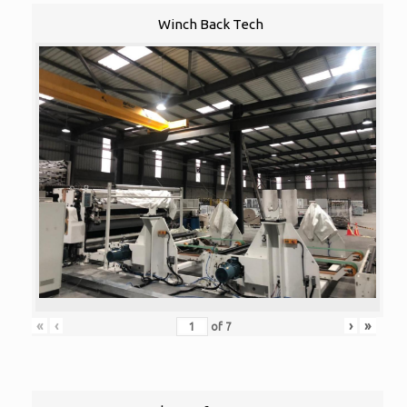
Winch Back Tech
«
‹
›
»
of
7