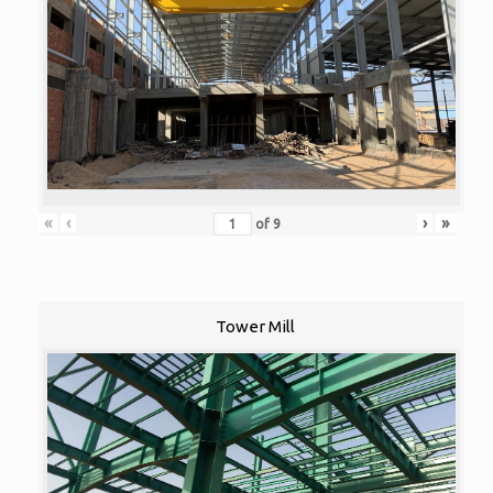
«
‹
›
»
of
9
Tower Mill