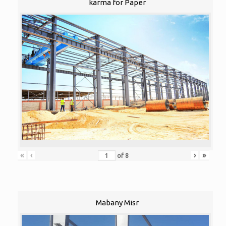
karma for Paper
«
‹
›
»
of
8
Mabany Misr