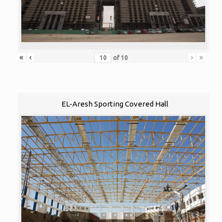
«
‹
›
»
of
10
EL-Aresh Sporting Covered Hall