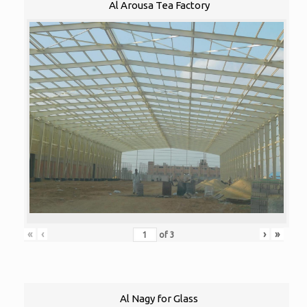
Al Arousa Tea Factory
«
‹
›
»
of
3
Al Nagy for Glass