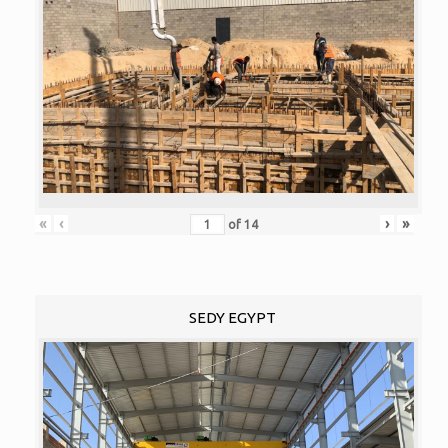
«
‹
›
»
of
14
SEDY EGYPT