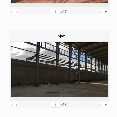
«
‹
›
»
of
7
Injaz
«
‹
›
»
of
5