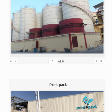
«
‹
›
»
of
6
Print pack