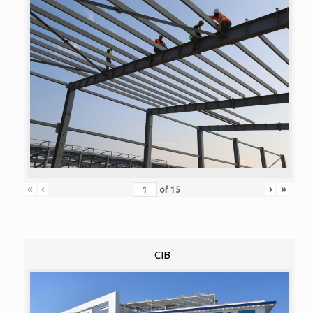
«
‹
›
»
of
15
CIB