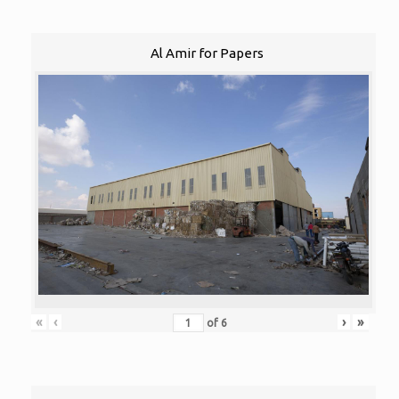
Al Amir for Papers
«
‹
›
»
of
6