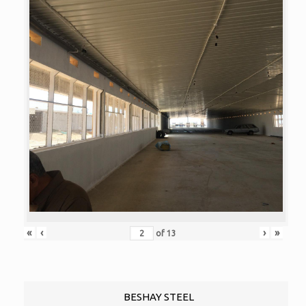
«
‹
›
»
of
13
BESHAY STEEL