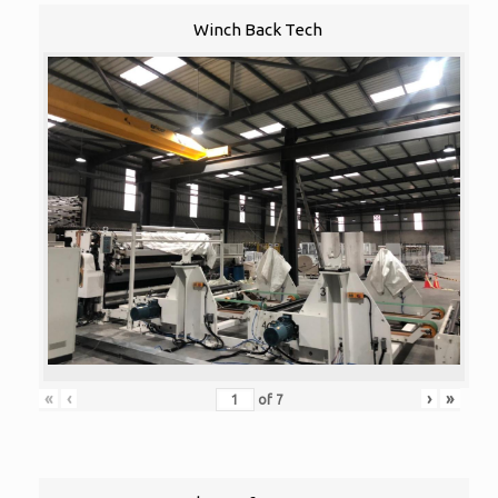
Winch Back Tech
«
‹
›
»
of
7