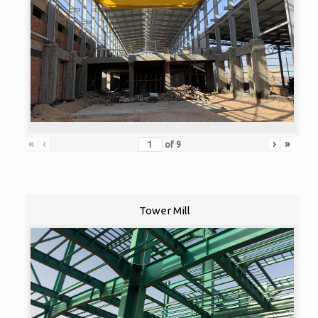
«
‹
›
»
of
9
Tower Mill