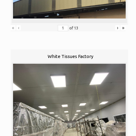
«
‹
›
»
of
13
White Tissues Factory