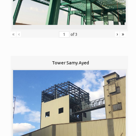
«
‹
›
»
of
3
Tower Samy Ayed