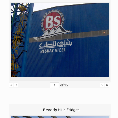
«
‹
›
»
of
15
Beverly Hills Fridges