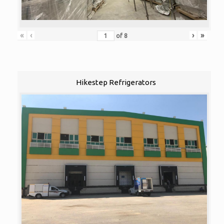
«
‹
›
»
of
8
Hikestep Refrigerators