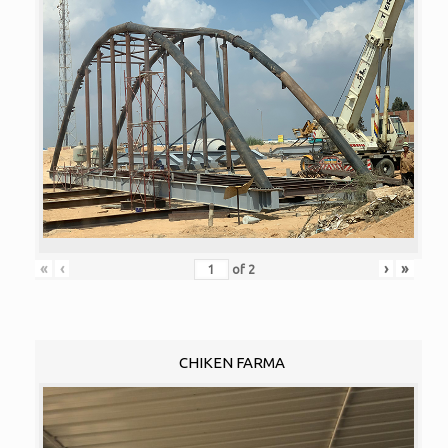
«
‹
›
»
of
2
CHIKEN FARMA