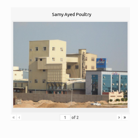
Samy Ayed Poultry
«
‹
›
»
of
2