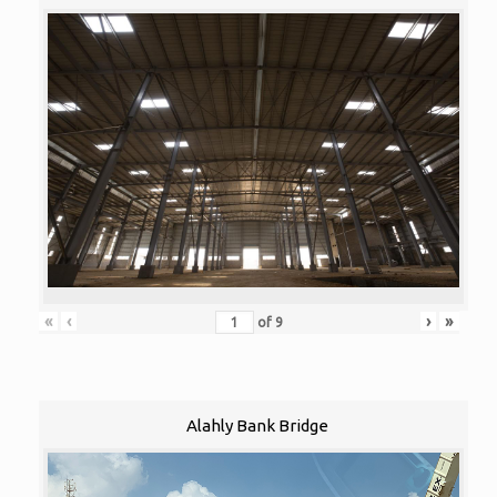
«
‹
›
»
of
9
Alahly Bank Bridge