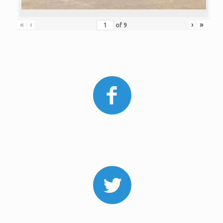
«
‹
›
»
of
9