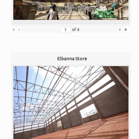
«
‹
›
»
of
4
Elbanna Store