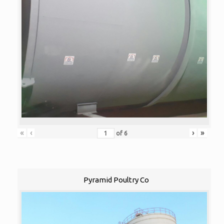
«
‹
›
»
of
6
Pyramid Poultry Co