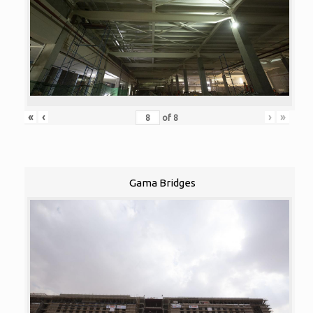
«
‹
›
»
of
8
Gama Bridges