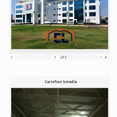
«
‹
›
»
of
3
Carrefour Ismailia