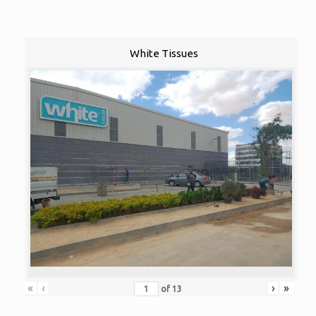
White Tissues
«
‹
›
»
of
13