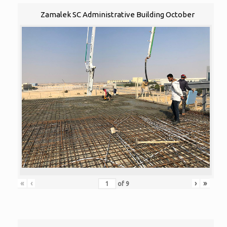
Zamalek SC Administrative Building October
«
‹
›
»
of
9