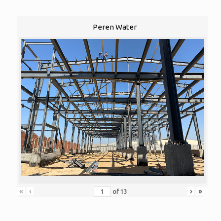
Peren Water
«
‹
›
»
of
13