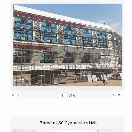
«
‹
›
»
of
6
Zamalek SC Gymnastics Hall