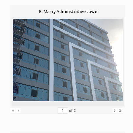
El Masry Adminstrative tower
«
‹
›
»
of
2