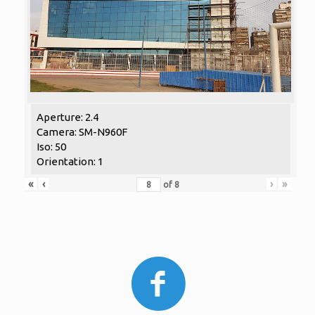
Aperture: 2.4
Camera: SM-N960F
Iso: 50
Orientation: 1
«
‹
›
»
of
8