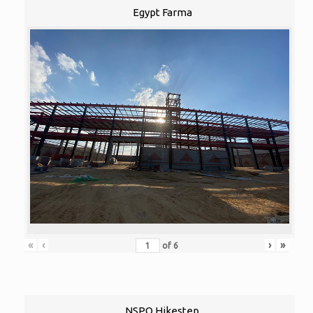
Egypt Farma
«
‹
›
»
of
6
NSPO Hikestep