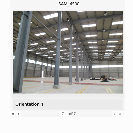
SAM_6500
Orientation: 1
«
‹
›
»
of
7