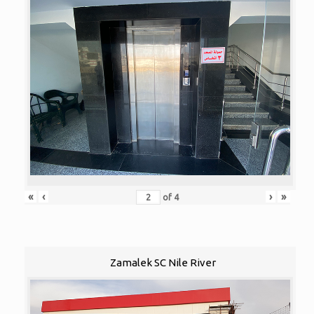
«
‹
›
»
of
4
Zamalek SC Nile River