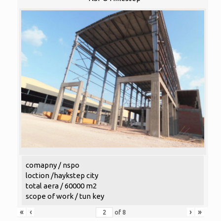
comapny / nspo
loction /haykstep city
total aera / 60000 m2
scope of work / tun key
«
‹
›
»
of
8