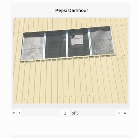
Pepsi Damhour
«
‹
›
»
of
5