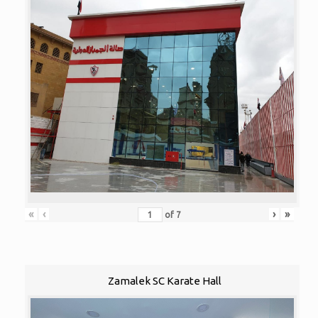
«
‹
›
»
of
7
Zamalek SC Karate Hall