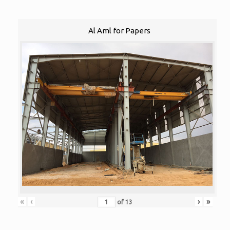
Al Aml for Papers
«
‹
›
»
of
13