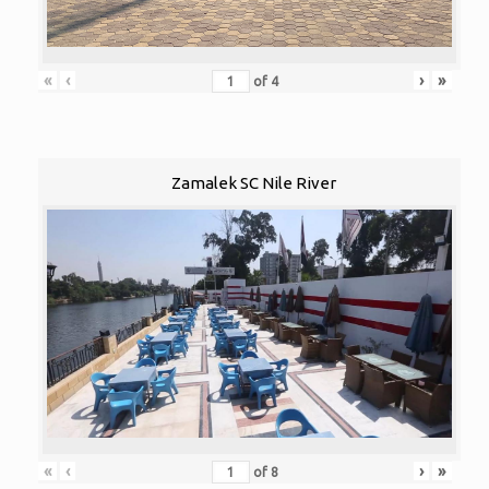
«
‹
›
»
of
4
Zamalek SC Nile River
«
‹
›
»
of
8