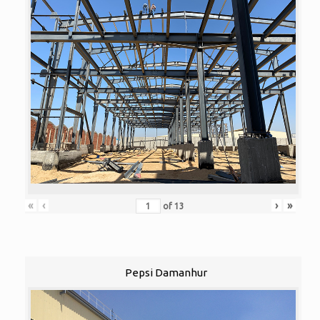
«
‹
›
»
of
13
Pepsi Damanhur