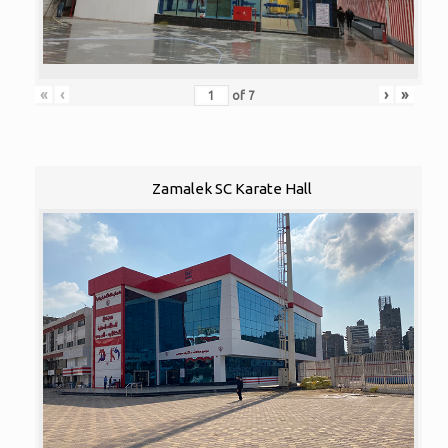
«
‹
›
»
of
7
Zamalek SC Karate Hall