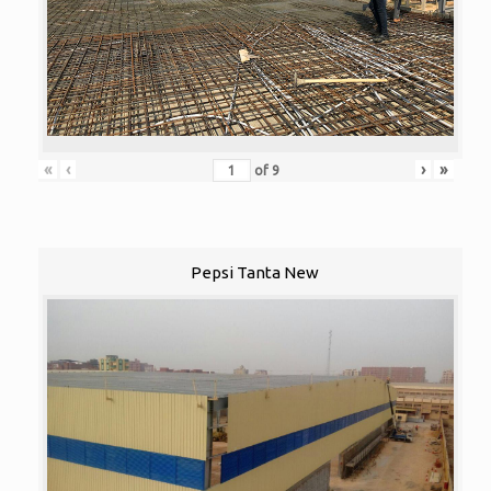
«
‹
›
»
of
9
Pepsi Tanta New