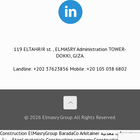
119 ELTAHRIR st. , ELMASRY Administration TOWER-
DOKKI, GIZA.
Landline: +202 37623856 Mobile :+20 105 038 6802
© 2026 Elmasry Group. All Rights Reserved.
Construction ElMasryGroup BaradaCo Arkitainer توريدات معدنية
ستيل Steel materials Construction company Construction