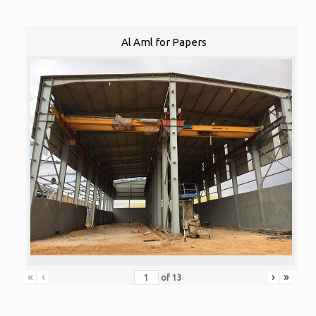
Al Aml for Papers
«
‹
›
»
of
13