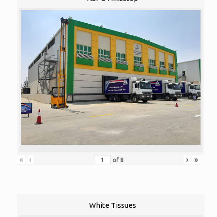
«
‹
›
»
of
8
White Tissues