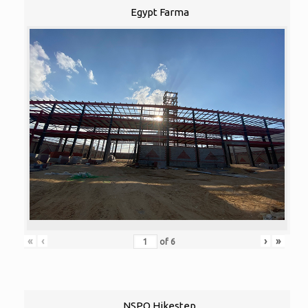
Egypt Farma
«
‹
›
»
of
6
NSPO Hikestep