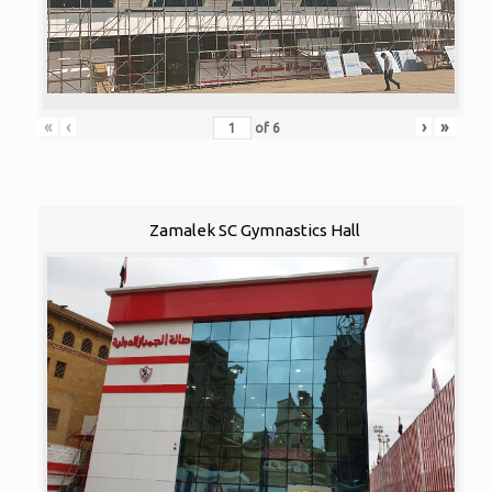
«
‹
›
»
of
6
Zamalek SC Gymnastics Hall