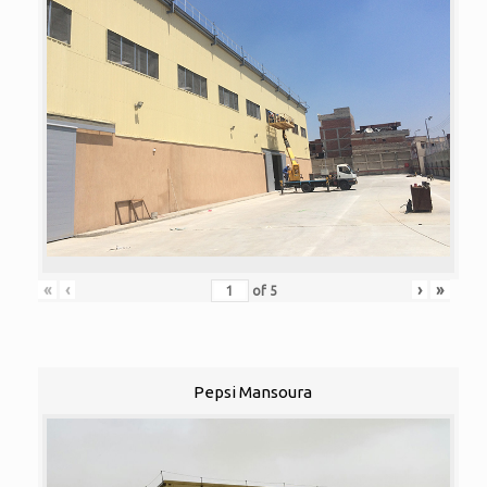
«
‹
›
»
of
5
Pepsi Mansoura