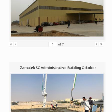
«
‹
›
»
of
7
Zamalek SC Administrative Building October