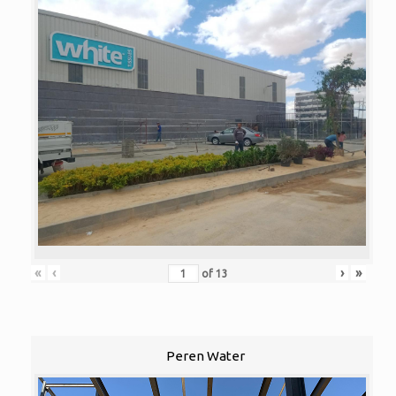
«
‹
›
»
of
13
Peren Water