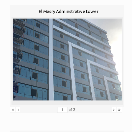
El Masry Adminstrative tower
«
‹
›
»
of
2