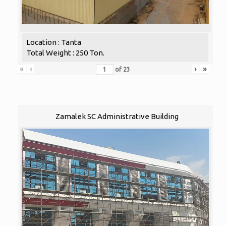
Location : Tanta
Total Weight : 250 Ton.
«
‹
›
»
of
23
Zamalek SC Administrative Building