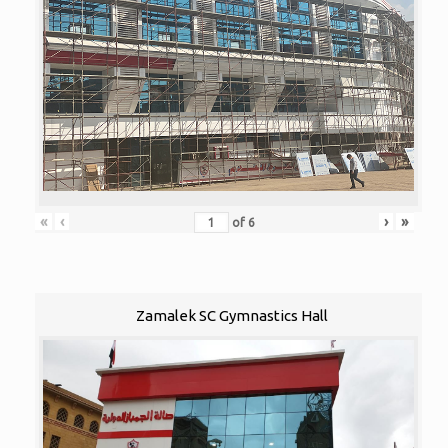
«
‹
›
»
of
6
Zamalek SC Gymnastics Hall