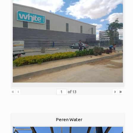
«
‹
›
»
of
13
Peren Water