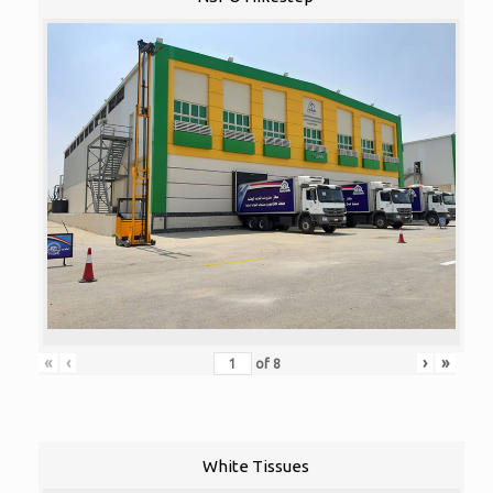
«
‹
›
»
of
8
White Tissues