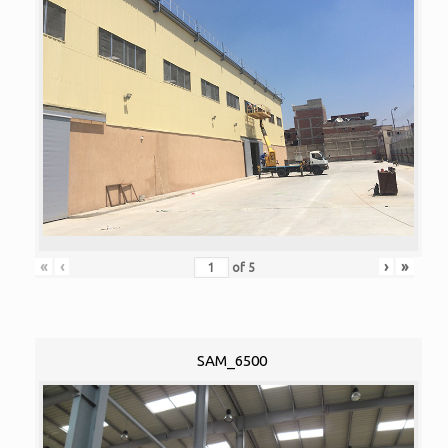
«
‹
›
»
of
5
SAM_6500