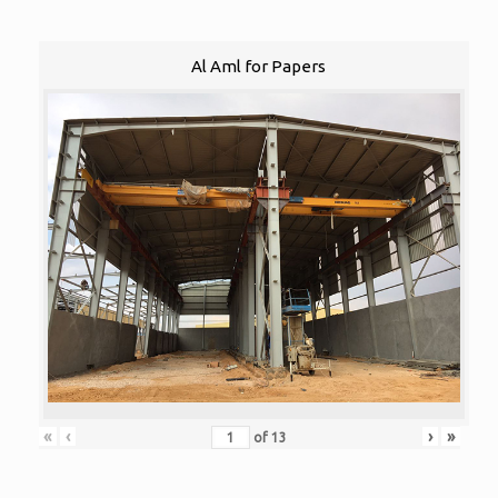
Al Aml for Papers
«
‹
›
»
of
13