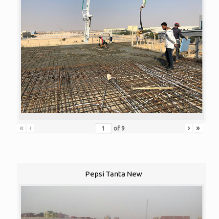
«
‹
›
»
of
9
Pepsi Tanta New