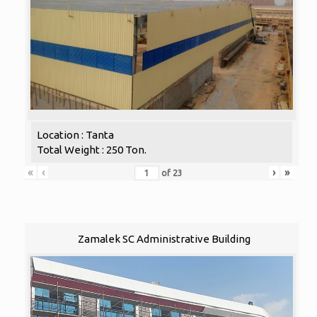
Location : Tanta
Total Weight : 250 Ton.
«
‹
›
»
of
23
Zamalek SC Administrative Building