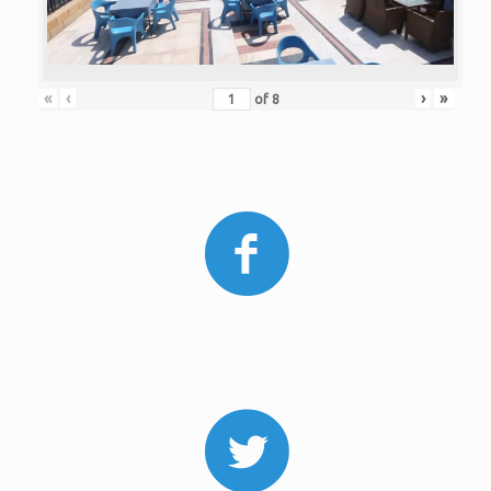
«
‹
›
»
of
8