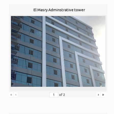
El Masry Adminstrative tower
«
‹
›
»
of
2