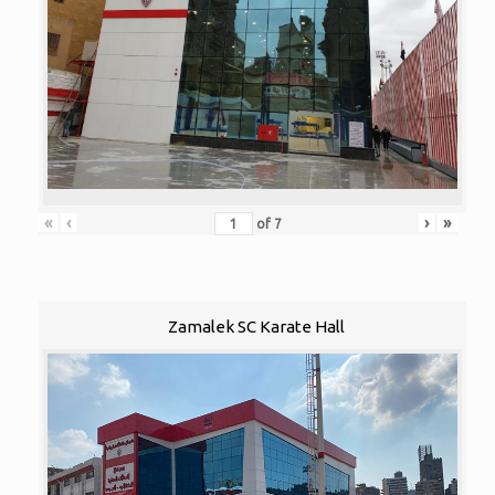
«
‹
›
»
of
7
Zamalek SC Karate Hall