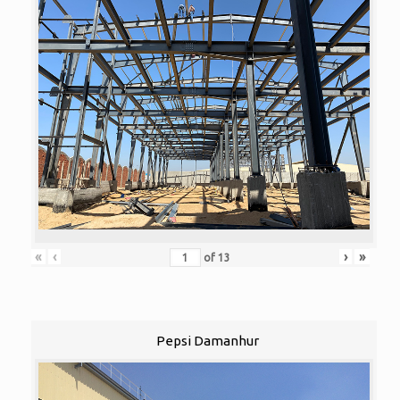
«
‹
›
»
of
13
Pepsi Damanhur