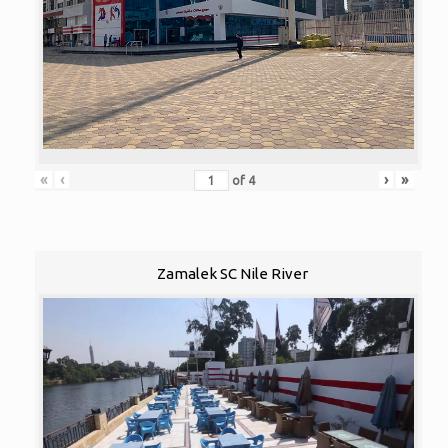
«
‹
›
»
of
4
Zamalek SC Nile River