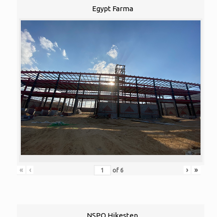
Egypt Farma
«
‹
›
»
of
6
NSPO Hikestep