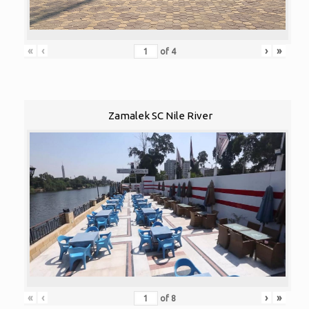
«
‹
›
»
of
4
Zamalek SC Nile River
«
‹
›
»
of
8