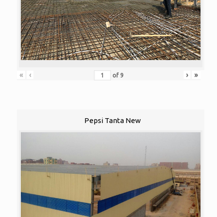
«
‹
›
»
of
9
Pepsi Tanta New