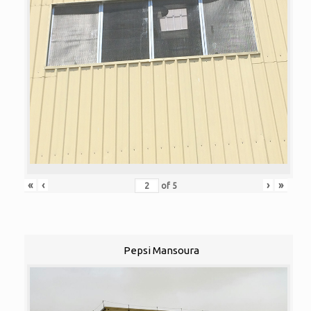
«
‹
›
»
of
5
Pepsi Mansoura