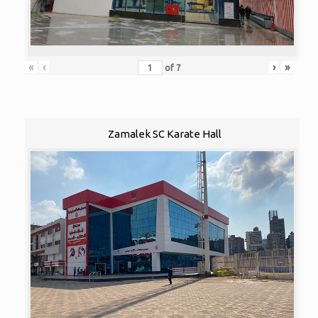
«
‹
›
»
of
7
Zamalek SC Karate Hall