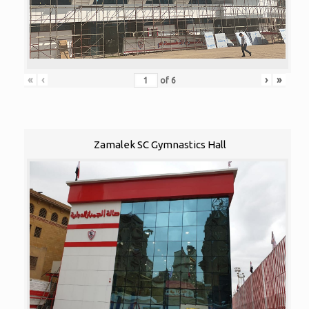
«
‹
›
»
of
6
Zamalek SC Gymnastics Hall