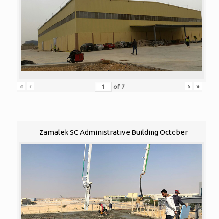
«
‹
›
»
of
7
Zamalek SC Administrative Building October