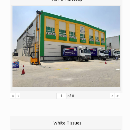
«
‹
›
»
of
8
White Tissues