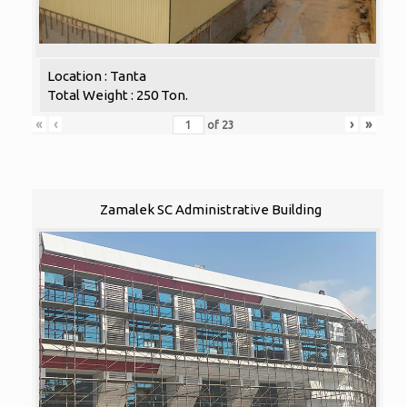
Location : Tanta
Total Weight : 250 Ton.
«
‹
›
»
of
23
Zamalek SC Administrative Building