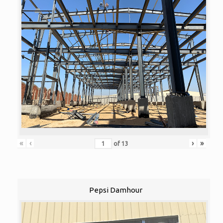
«
‹
›
»
of
13
Pepsi Damhour