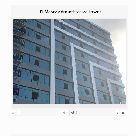
El Masry Adminstrative tower
«
‹
›
»
of
2