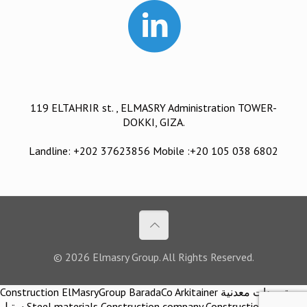
119 ELTAHRIR st. , ELMASRY Administration TOWER-
DOKKI, GIZA.
Landline: +202 37623856 Mobile :+20 105 038 6802
© 2026 Elmasry Group. All Rights Reserved.
Construction ElMasryGroup BaradaCo Arkitainer توريدات معدنية
ستيل Steel materials Construction company Construction