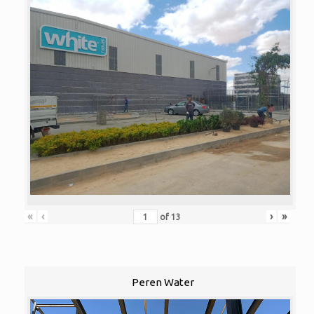
«
‹
›
»
of
13
Peren Water