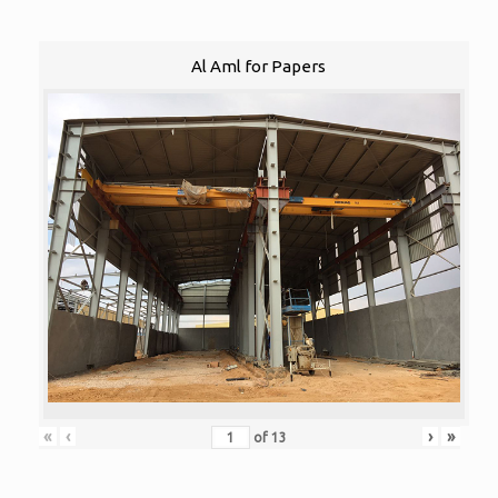
Al Aml for Papers
«
‹
›
»
of
13