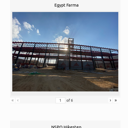
Egypt Farma
«
‹
›
»
of
6
NSPO Hikestep