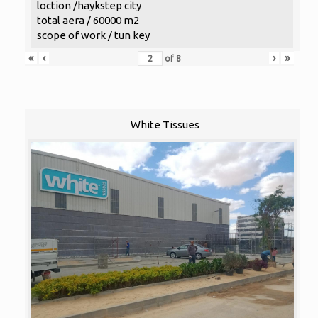
loction /haykstep city
total aera / 60000 m2
scope of work / tun key
«
‹
›
»
of
8
White Tissues