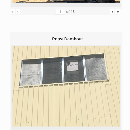
«
‹
›
»
of
13
Pepsi Damhour