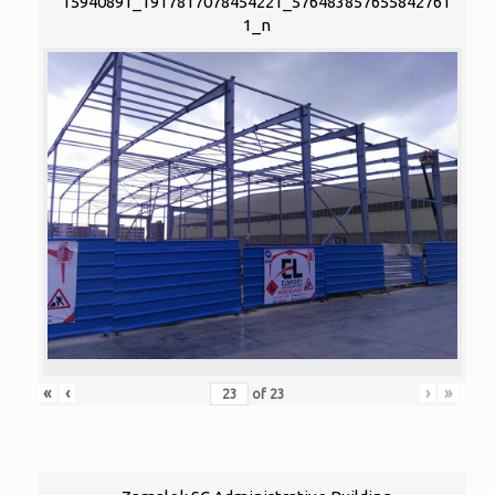
15940891_1917817078454221_576483857655842761
1_n
«
‹
›
»
of
23