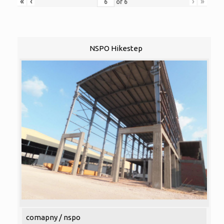
«
‹
›
»
of
6
NSPO Hikestep
comapny / nspo