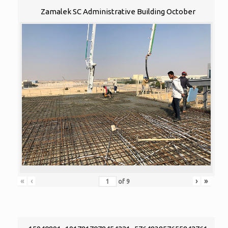
Zamalek SC Administrative Building October
«
‹
›
»
of
9