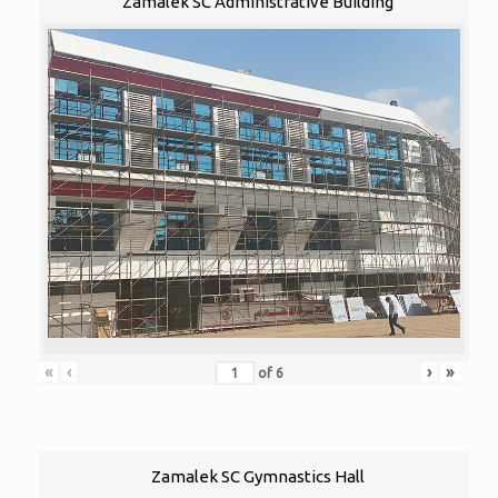
Zamalek SC Administrative Building
«
‹
›
»
of
6
Zamalek SC Gymnastics Hall