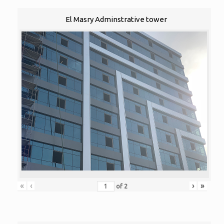
El Masry Adminstrative tower
«
‹
›
»
of
2