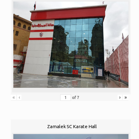
«
‹
›
»
of
7
Zamalek SC Karate Hall