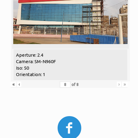
Aperture: 2.4
Camera: SM-N960F
Iso: 50
Orientation: 1
«
‹
›
»
of
8