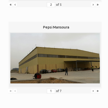
«
‹
›
»
of
5
Pepsi Mansoura
«
‹
›
»
of
7