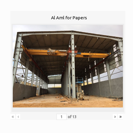
Al Aml for Papers
«
‹
›
»
of
13