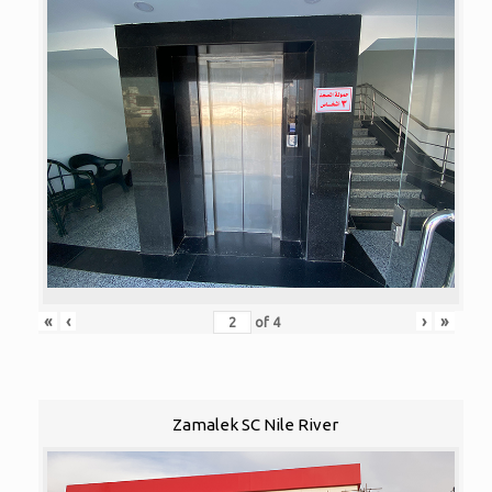
«
‹
›
»
of
4
Zamalek SC Nile River