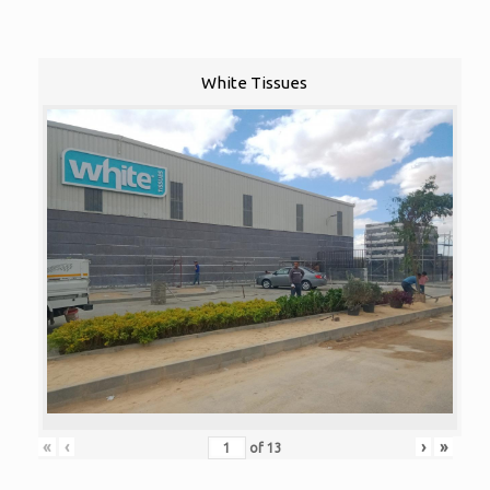
White Tissues
«
‹
›
»
of
13