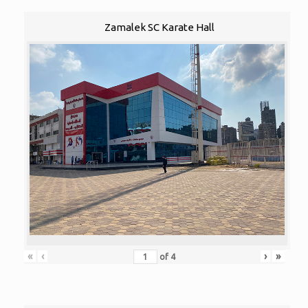
Zamalek SC Karate Hall
«
‹
›
»
of
4