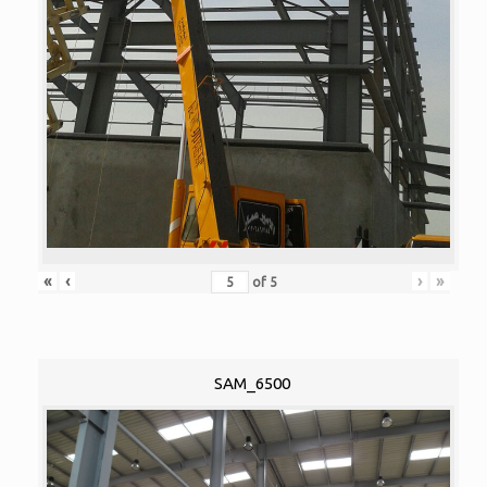
«
‹
›
»
of
5
SAM_6500