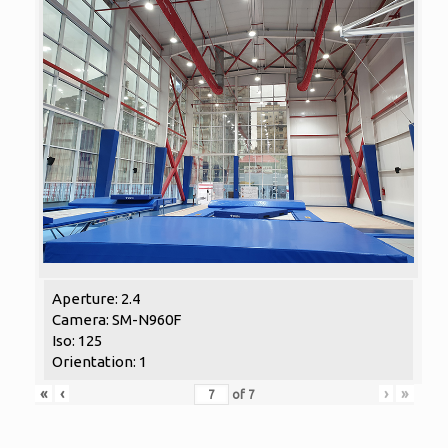
Aperture: 2.4
Camera: SM-N960F
Iso: 125
Orientation: 1
«
‹
›
»
of
7