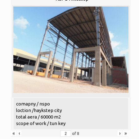
comapny / nspo
loction /haykstep city
total aera / 60000 m2
scope of work / tun key
«
‹
›
»
of
8