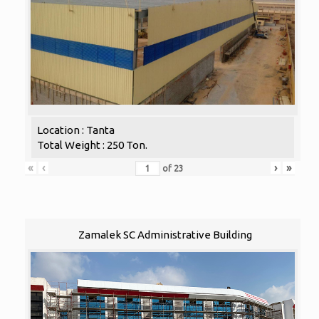
Location : Tanta
Total Weight : 250 Ton.
«
‹
›
»
of
23
Zamalek SC Administrative Building