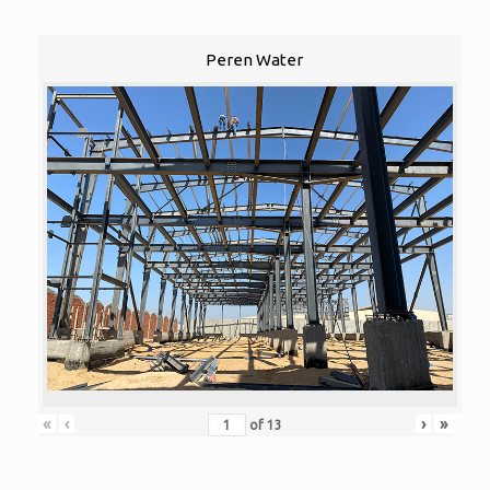
Peren Water
«
‹
›
»
of
13