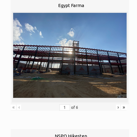
Egypt Farma
«
‹
›
»
of
6
NSPO Hikestep