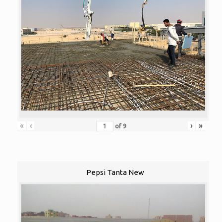
«
‹
›
»
of
9
Pepsi Tanta New