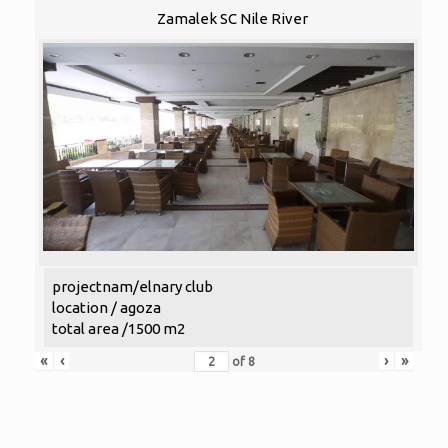
Zamalek SC Nile River
projectnam/elnary club
location / agoza
total area /1500 m2
«
‹
›
»
of
8