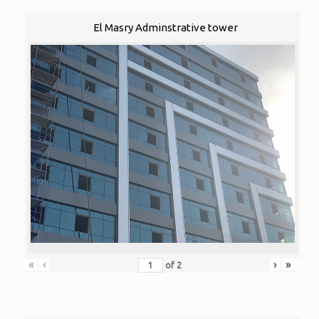
El Masry Adminstrative tower
«
‹
›
»
of
2